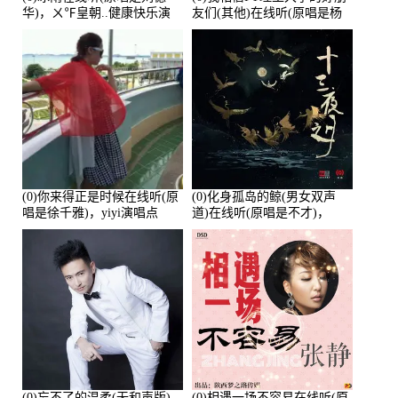
华)，ㄨ℉皇朝..健康快乐演
友们(其他)在线听(原唱是杨
唱点播:26643次
培安)，老乔演唱点播:23714
次
(0)你来得正是时候在线听(原
(0)化身孤岛的鲸(男女双声
唱是徐千雅)，yiyi演唱点
道)在线听(原唱是不才)，
播:21991次
HGBai演唱点播:19428次
(0)忘不了的温柔(无和声版)
(0)相遇一场不容易在线听(原