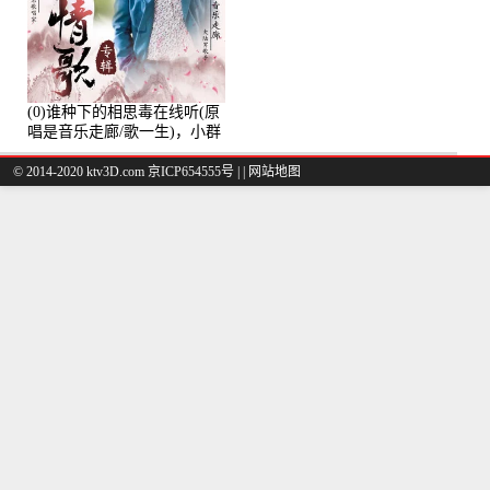
(0)谁种下的相思毒在线听(原
唱是音乐走廊/歌一生)，小群
演唱点播:8975次
© 2014-2020 ktv3D.com 京ICP654555号 |
|
网站地图