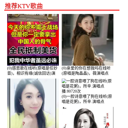
推荐KTV歌曲
(0)感恩歌在线听(原唱是任妙
(0)亲爱的你在想我吗在线听
音)，相识有缘(诚信回访)演
(原唱是陶晶晶)，薇演唱点
唱点播:161288次
播:159722次
(0)一腔诗意喂了狗在线听(原
唱是花粥)，所辛.演唱点
播:80720次