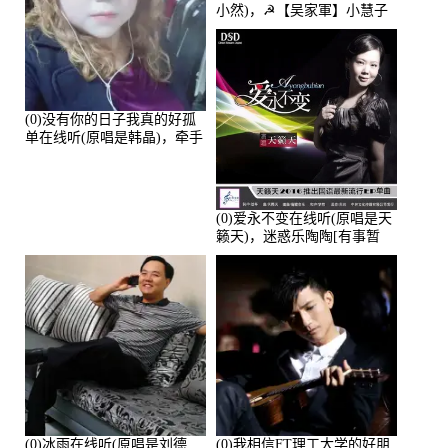
小然)，☭【吴家軍】小慧子
的演唱点播:28043次
(0)没有你的日子我真的好孤
单在线听(原唱是韩晶)，牵手
人生（拒礼，花花支持互动
快乐）演唱点播:30445次
(0)爱永不变在线听(原唱是天
籁天)，迷惑乐陶陶[有事暂
离]演唱点播:27678次
(0)冰雨在线听(原唱是刘德
(0)我相信FT理工大学的好朋