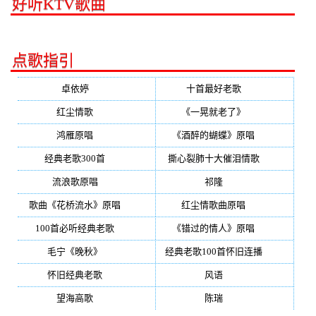
好听KTV歌曲
点歌指引
卓依婷
(350)
十首最好老歌
(300)
红尘情歌
(296)
《一晃就老了》
(253)
鸿雁原唱
(241)
《酒醉的蝴蝶》原唱
(220)
经典老歌300首
(203)
撕心裂肺十大催泪情歌
(195)
流浪歌原唱
(192)
祁隆
(188)
歌曲《花桥流水》原唱
(170)
红尘情歌曲原唱
(158)
100首必听经典老歌
(150)
《错过的情人》原唱
(142)
毛宁《晚秋》
(137)
经典老歌100首怀旧连播
(134)
怀旧经典老歌
(133)
风语
(132)
望海高歌
(131)
陈瑞
(128)