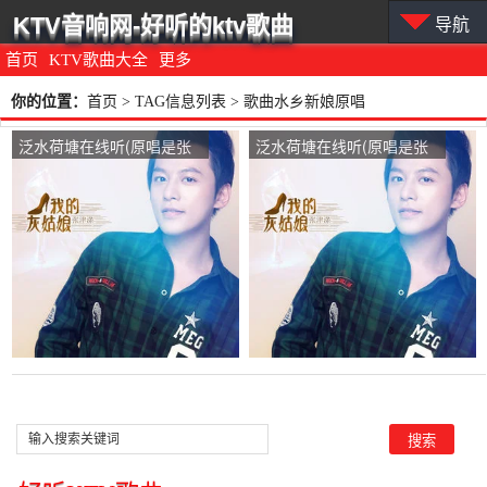
KTV音响网-好听的ktv歌曲
导航
首页
KTV歌曲大全
更多
你的位置：
首页
> TAG信息列表 > 歌曲水乡新娘原唱
泛水荷塘在线听(原唱是张
泛水荷塘在线听(原唱是张
津涤/云菲菲)，奇峰桂姐演
津涤/云菲菲)，@超越
唱点播:106次
KG【金牌主唱】凌寒梅演
唱点播:65次