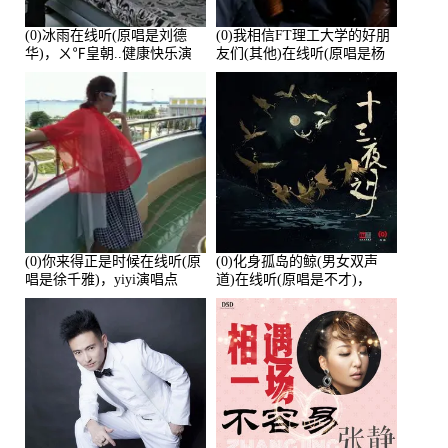
(0)冰雨在线听(原唱是刘德
(0)我相信FT理工大学的好朋
华)，ㄨ℉皇朝..健康快乐演
友们(其他)在线听(原唱是杨
唱点播:26643次
培安)，老乔演唱点播:23714
次
(0)你来得正是时候在线听(原
(0)化身孤岛的鲸(男女双声
唱是徐千雅)，yiyi演唱点
道)在线听(原唱是不才)，
播:21991次
HGBai演唱点播:19428次