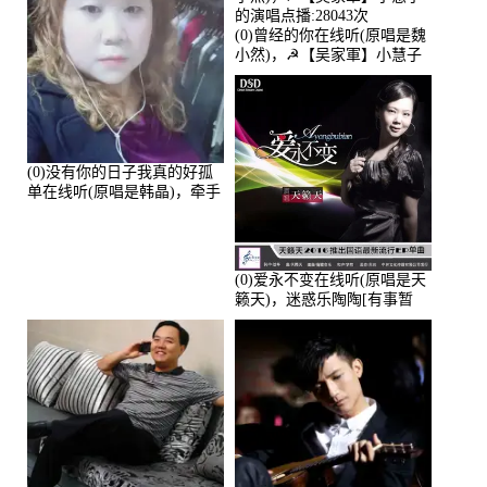
(0)曾经的你在线听(原唱是魏
小然)，☭【吴家軍】小慧子
的演唱点播:28043次
(0)没有你的日子我真的好孤
单在线听(原唱是韩晶)，牵手
人生（拒礼，花花支持互动
快乐）演唱点播:30445次
(0)爱永不变在线听(原唱是天
籁天)，迷惑乐陶陶[有事暂
离]演唱点播:27678次