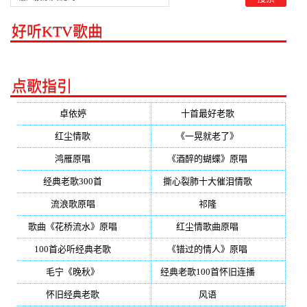
好听KTV歌曲
点歌指引
卓依婷
(350)
十首最好老歌
(300)
红尘情歌
(296)
《一晃就老了》
(253)
鸿雁原唱
(241)
《酒醉的蝴蝶》原唱
(220)
经典老歌300首
(203)
撕心裂肺十大催泪情歌
(195)
流浪歌原唱
(192)
祁隆
(188)
歌曲《花桥流水》原唱
(170)
红尘情歌曲原唱
(158)
100首必听经典老歌
(150)
《错过的情人》原唱
(142)
毛宁《晚秋》
(137)
经典老歌100首怀旧连播
(134)
怀旧经典老歌
(133)
风语
(132)