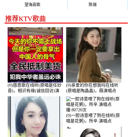
望海高歌
(131)
陈瑞
(128)
推荐KTV歌曲
(0)感恩歌在线听(原唱是任妙
(0)亲爱的你在想我吗在线听
音)，相识有缘(诚信回访)演
(原唱是陶晶晶)，薇演唱点
唱点播:161288次
播:159722次
(0)一腔诗意喂了狗在线听(原
唱是花粥)，所辛.演唱点
播:80720次