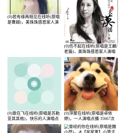
(0)若有缘再相见在线听(原唱
是曹越)，美珠珠感恩家人演
唱点播:88675次
(0)伤不起在线听(原唱是王麟/
老猫)，美珠珠感恩家人演唱
点播:80218次
(0)歌在飞在线听(原唱是苏勒
(0)萍聚在线听(原唱是卓依
亚其其格)，快乐的人演唱点
婷)，一人演唱点播:35667次
播:36次