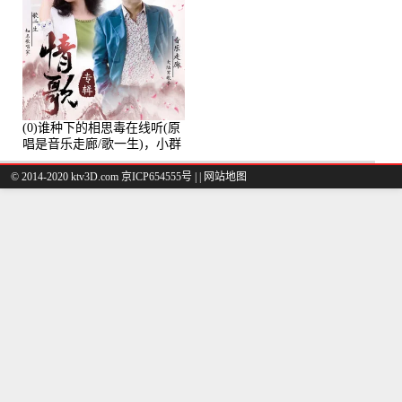
(0)谁种下的相思毒在线听(原
唱是音乐走廊/歌一生)，小群
演唱点播:8975次
© 2014-2020 ktv3D.com 京ICP654555号 |
|
网站地图