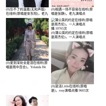
(0)忘不了的温柔(无和声版)
(0)相遇一场不容易在线听(原
在线听(原唱是安东阳)，老九
唱是张静)，老九演唱点
演唱点播:17392次
播:11453次
(0)蒲公英的约定在线听(原唱
是周杰伦)，一人演唱点
播:10765次
(0)爱到深处全是泪在线听(原
唱是雨中百合)，Yolanda He
演唱点播:11101次
(0)梁洁Little在线听(原唱
是)，rosy演唱点播:9603次