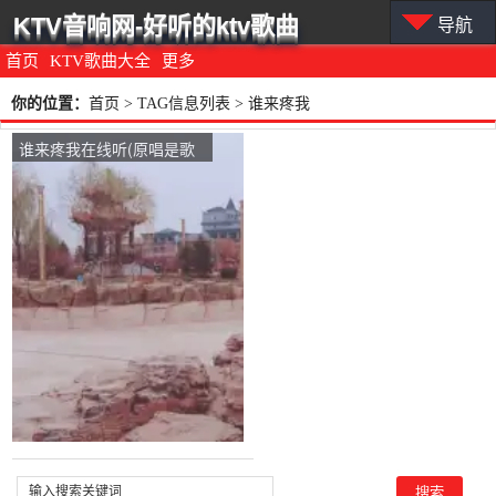
KTV音响网-好听的ktv歌曲
导航
首页
KTV歌曲大全
更多
你的位置：
首页
> TAG信息列表 > 谁来疼我
谁来疼我在线听(原唱是歌
一生)，花语美好明天演唱
点播:157次