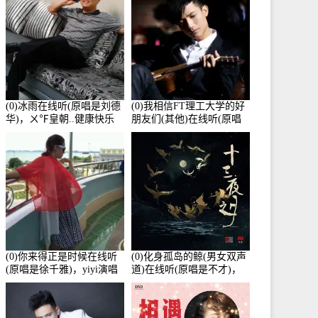
(0)冰雨在线听(原唱是刘德
(0)我相信FT理工大学的好
华)，ㄨ℉皇朝..健康快乐
朋友们(其他)在线听(原唱
演唱点播:26643次
是杨培安)，老乔演唱点
播:23714次
(0)你来得正是时候在线听
(0)化身孤岛的鲸(男女双声
(原唱是徐千雅)，yiyi演唱
道)在线听(原唱是不才)，
点播:21991次
HGBai演唱点播:19428次