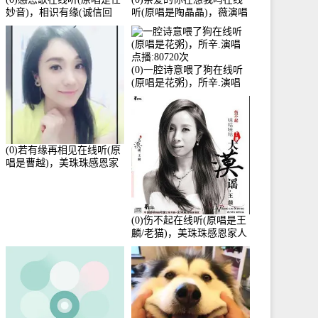
妙音)，相识有缘(诚信回
听(原唱是陶晶晶)，薇演唱
访)演唱点播:161288次
点播:159722次
(0)一腔诗意喂了狗在线听
(原唱是花粥)，所辛.演唱
点播:80720次
(0)若有缘再相见在线听(原
唱是曹越)，美珠珠感恩家
人演唱点播:88675次
(0)伤不起在线听(原唱是王
麟/老猫)，美珠珠感恩家人
演唱点播:80218次