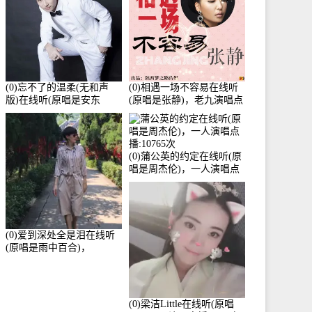
(0)忘不了的温柔(无和声
(0)相遇一场不容易在线听
版)在线听(原唱是安东
(原唱是张静)，老九演唱点
阳)，老九演唱点播:17392
播:11453次
次
(0)蒲公英的约定在线听(原
唱是周杰伦)，一人演唱点
播:10765次
(0)爱到深处全是泪在线听
(原唱是雨中百合)，
Yolanda He演唱点播:11101
次
(0)梁洁Little在线听(原唱