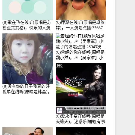
(0)歌在飞在线听(原唱是苏
(0)萍聚在线听(原唱是卓依
勒亚其其格)，快乐的人演
婷)，一人演唱点播:35667
唱点播:36次
次
(0)曾经的你在线听(原唱是
魏小然)，☭【吴家軍】小
慧子的演唱点播:28043次
(0)没有你的日子我真的好
孤单在线听(原唱是韩晶)，
牵手人生（拒礼，花花支
持互动快乐）演唱点
播:30445次
(0)爱永不变在线听(原唱是
天籁天)，迷惑乐陶陶[有事
暂离]演唱点播:27678次