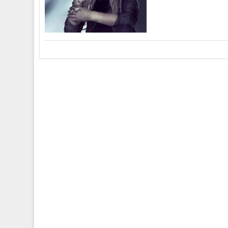
肺十大催泪情歌
《错
宁《晚秋》