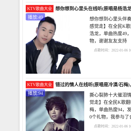
想你想到心里头在线听(原唱是杨浩龙
KTV歌曲大全
播放:49
想你想到心里头伴奏
感觉走】在全民K歌
浩龙，单曲热度49，发
物，谢谢友友支持
点歌时间：2022-01-06 16
想到心里头伴奏
想你
句6字
歌曲爱你爱到
错过的情人在线听(原唱是冷漠/石梅)
KTV歌曲大全
播放:94
撕心裂肺十大催泪情
觉走】在全民K歌翻
梅，单曲热度94，发布于
0个礼物，我参与了
点歌时间：2022-01-06 16