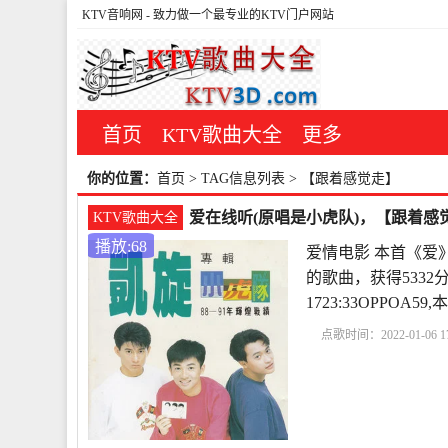
KTV音响网
- 致力做一个最专业的KTV门户网站
首页
KTV歌曲大全
更多
你的位置：
首页
> TAG信息列表 > 【跟着感觉走】
爱在线听(原唱是小虎队)，【跟着感觉
KTV歌曲大全
播放:68
爱情电影 本首《爱
的歌曲，获得5332
1723:33OPPO
点歌时间：2022-01-06 17
叫爱
初爱
播放
爱聊