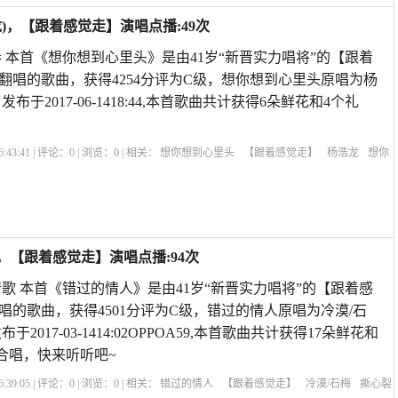
)，【跟着感觉走】演唱点播:49次
 本首《想你想到心里头》是由41岁“新晋实力唱将”的【跟着
翻唱的歌曲，获得4254分评为C级，想你想到心里头原唱为杨
布于2017-06-1418:44,本首歌曲共计获得6朵鲜花和4个礼
:43:41 | 评论：
0
| 浏览：
0
| 相关：
想你想到心里头
【跟着感觉走】
杨浩龙
想你
想到心里头原唱
歌曲多少次想你原唱
祁隆歌曲大全
是想你的声音啊原唱
思念短
，【跟着感觉走】演唱点播:94次
歌 本首《错过的情人》是由41岁“新晋实力唱将”的【跟着感
唱的歌曲，获得4501分评为C级，错过的情人原唱为冷漠/石
2017-03-1414:02OPPOA59,本首歌曲共计获得17朵鲜花和
合唱，快来听听吧~
:39:05 | 评论：
0
| 浏览：
0
| 相关：
错过的情人
【跟着感觉走】
冷漠/石梅
撕心裂