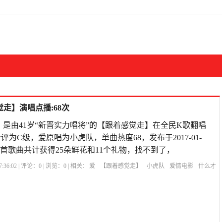
走】演唱点播:68次
》是由41岁“新晋实力唱将”的【跟着感觉走】在全民K歌翻唱
分评为C级，爱原唱为小虎队，单曲热度68，发布于2017-01-
A59,本首歌曲共计获得25朵鲜花和11个礼物，找不到了，
:36:02 | 评论：
0
| 浏览：
0
| 相关：
爱
【跟着感觉走】
小虎队
爱情电影
什么才
애인爱人
喜欢与爱的区别