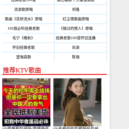
流浪歌原唱
(192)
祁隆
(188)
歌曲《花桥流水》原唱
(170)
红尘情歌曲原唱
(158)
100首必听经典老歌
(150)
《错过的情人》原唱
(142)
毛宁《晚秋》
(137)
经典老歌100首怀旧连播
(134)
怀旧经典老歌
(133)
风语
(132)
望海高歌
(131)
陈瑞
(128)
推荐KTV歌曲
(0)感恩歌在线听(原唱是任
(0)亲爱的你在想我吗在线