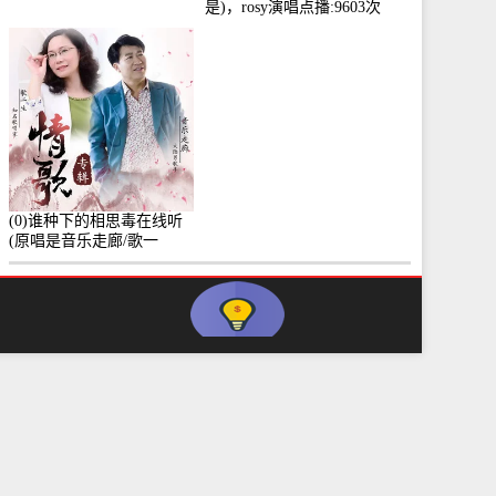
是)，rosy演唱点播:9603次
(0)谁种下的相思毒在线听
(原唱是音乐走廊/歌一
生)，小群演唱点播:8975次