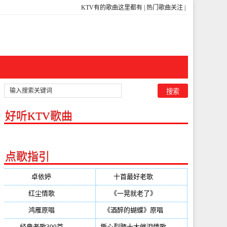
KTV有的歌曲这里都有
|
热门歌曲关注
|
好听KTV歌曲
点歌指引
卓依婷
(350)
十首最好老歌
(300)
红尘情歌
(296)
《一晃就老了》
(253)
鸿雁原唱
(241)
《酒醉的蝴蝶》原唱
(220)
经典老歌300首
(203)
撕心裂肺十大催泪情歌
(195)