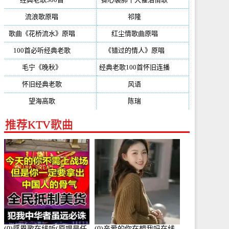
流浪歌原唱
(192)
祁隆
(188)
歌曲《花桥流水》原唱
(170)
红尘情歌曲原唱
(158)
100首必听经典老歌
(150)
《错过的情人》原唱
(142)
毛宁《晚秋》
(137)
经典老歌100首怀旧连播
(134)
怀旧经典老歌
(133)
风语
(132)
望海高歌
(131)
陈瑞
(128)
推荐KTV歌曲
(0)感恩歌在线听(原唱是任
(0)亲爱的你在想我吗在线