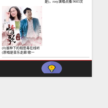
是)，rosy演唱点播:9603次
(0)谁种下的相思毒在线听
(原唱是音乐走廊/歌一
生)，小群演唱点播:8975次