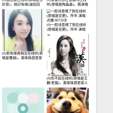
妙音)，相识有缘(诚信回
听(原唱是陶晶晶)，薇演唱
访)演唱点播:161288次
点播:159722次
(0)一腔诗意喂了狗在线听
(原唱是花粥)，所辛.演唱
点播:80720次
(0)若有缘再相见在线听(原
唱是曹越)，美珠珠感恩家
人演唱点播:88675次
(0)伤不起在线听(原唱是王
麟/老猫)，美珠珠感恩家人
演唱点播:80218次