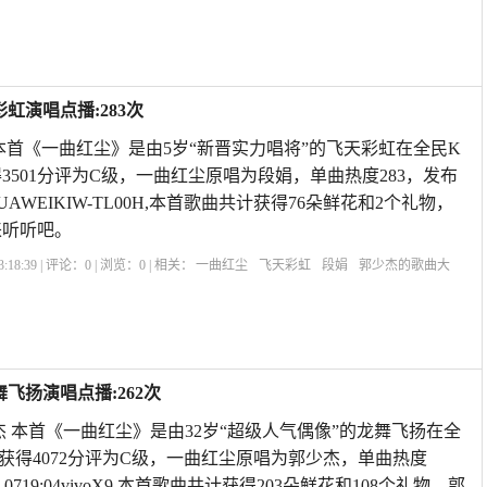
虹演唱点播:283次
本首《一曲红尘》是由5岁“新晋实力唱将”的飞天彩虹在全民K
3501分评为C级，一曲红尘原唱为段娟，单曲热度283，发布
7:31HUAWEIKIW-TL00H,本首歌曲共计获得76朵鲜花和2个礼物，
来听听吧。
:18:39 | 评论：
0
| 浏览：
0
| 相关：
一曲红尘
飞天彩虹
段娟
郭少杰的歌曲大
原唱歌曲
梁红一曲红尘歌曲原唱
一曲红尘原唱简谱
一曲红尘表达的情感
一曲红
一
飞扬演唱点播:262次
杰 本首《一曲红尘》是由32岁“超级人气偶像”的龙舞飞扬在全
获得4072分评为C级，一曲红尘原唱为郭少杰，单曲热度
07-0719:04vivoX9,本首歌曲共计获得203朵鲜花和108个礼物，郭