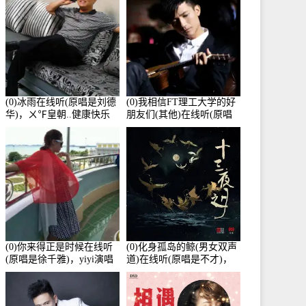
(0)冰雨在线听(原唱是刘德
(0)我相信FT理工大学的好
华)，ㄨ℉皇朝..健康快乐
朋友们(其他)在线听(原唱
演唱点播:26643次
是杨培安)，老乔演唱点
播:23714次
(0)你来得正是时候在线听
(0)化身孤岛的鲸(男女双声
(原唱是徐千雅)，yiyi演唱
道)在线听(原唱是不才)，
点播:21991次
HGBai演唱点播:19428次