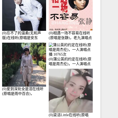
(0)忘不了的温柔(无和声
(0)相遇一场不容易在线听
版)在线听(原唱是安东
(原唱是张静)，老九演唱点
阳)，老九演唱点播:17392
播:11453次
次
(0)蒲公英的约定在线听(原
唱是周杰伦)，一人演唱点
播:10765次
(0)爱到深处全是泪在线听
(原唱是雨中百合)，
Yolanda He演唱点播:11101
次
(0)梁洁Little在线听(原唱