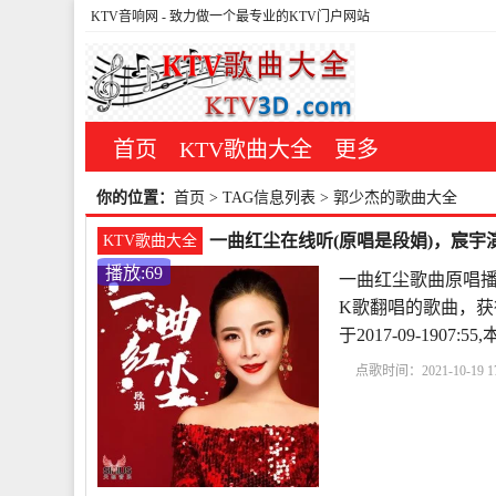
KTV音响网
- 致力做一个最专业的KTV门户网站
首页
KTV歌曲大全
更多
你的位置：
首页
> TAG信息列表 > 郭少杰的歌曲大全
一曲红尘在线听(原唱是段娟)，宸宇演
KTV歌曲大全
播放:69
一曲红尘歌曲原唱播
K歌翻唱的歌曲，获
于2017-09-190
点歌时间：2021-10-19 17
放
一曲红尘的歌啥意
伴
可可托海的牧羊人