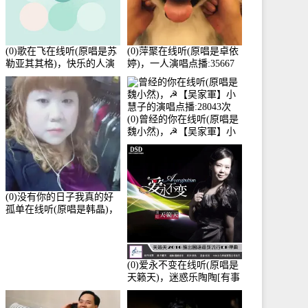
(0)歌在飞在线听(原唱是苏
(0)萍聚在线听(原唱是卓依
勒亚其其格)，快乐的人演
婷)，一人演唱点播:35667
唱点播:36次
次
(0)曾经的你在线听(原唱是
魏小然)，☭【吴家軍】小
慧子的演唱点播:28043次
(0)没有你的日子我真的好
孤单在线听(原唱是韩晶)，
牵手人生（拒礼，花花支
持互动快乐）演唱点
播:30445次
(0)爱永不变在线听(原唱是
天籁天)，迷惑乐陶陶[有事
暂离]演唱点播:27678次