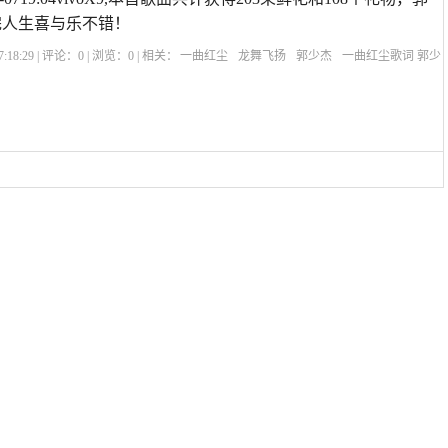
完人生喜与乐不错！
:18:29 | 评论：
0
| 浏览：
0
| 相关：
一曲红尘
龙舞飞扬
郭少杰
一曲红尘歌词 郭少
郭少杰的歌曲大全
一曲红尘歌曲原唱播放
可可托海的牧羊人原唱歌曲
歌曲一曲