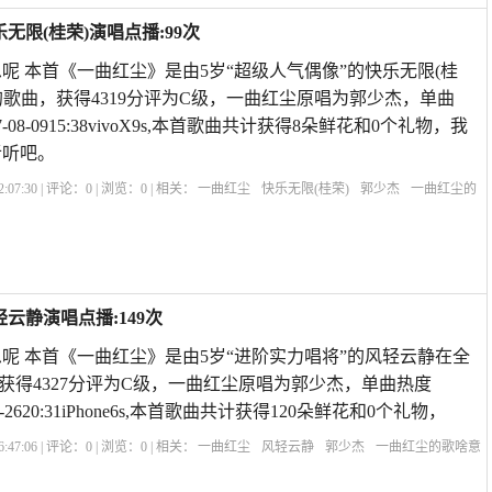
无限(桂荣)演唱点播:99次
呢 本首《一曲红尘》是由5岁“超级人气偶像”的快乐无限(桂
的歌曲，获得4319分评为C级，一曲红尘原唱为郭少杰，单曲
-08-0915:38vivoX9s,本首歌曲共计获得8朵鲜花和0个礼物，我
听听吧。
:07:30 | 评论：
0
| 浏览：
0
| 相关：
一曲红尘
快乐无限(桂荣)
郭少杰
一曲红尘的
歌曲大全
唱一首一曲红尘的歌
一曲红尘歌曲原唱播放
歌曲一曲红尘原唱是谁
一
云静演唱点播:149次
呢 本首《一曲红尘》是由5岁“进阶实力唱将”的风轻云静在全
获得4327分评为C级，一曲红尘原唱为郭少杰，单曲热度
0-2620:31iPhone6s,本首歌曲共计获得120朵鲜花和0个礼物，
:47:06 | 评论：
0
| 浏览：
0
| 相关：
一曲红尘
风轻云静
郭少杰
一曲红尘的歌啥意
全
唱一首一曲红尘的歌
一曲红尘歌曲原唱播放
歌曲一曲红尘原唱是谁
一曲红尘