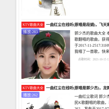
对爱情是什么意思啊
一曲红尘在线听(原唱是段娟)，飞天彩
KTV歌曲大全
播放:283
郭少杰的歌曲大全 
歌翻唱的歌曲，获得
于2017-11-251
我唱了一首歌，快
点歌时间：2021-10-15 13
全
可可托海的牧羊人
尘歌曲原唱郭少杰唱i
一曲红尘在线听(原唱是郭少杰)，龙舞
KTV歌曲大全
播放:262
一曲红尘歌词 郭少
民K歌翻唱的歌曲，
262，发布于2017-