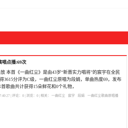
唱点播:69次
放 本首《一曲红尘》是由43岁“新晋实力唱将”的宸宇在全民
得3615分评为C级，一曲红尘原唱为段娟，单曲热度69，发布
7:55,本首歌曲共计获得15朵鲜花和0个礼物，
:40:27 | 评论：
0
| 浏览：
0
| 相关：
一曲红尘
宸宇
段娟
一曲红尘歌曲原唱播
思呢
郭少杰的歌曲大全
《一晃就老了》
唱一首一曲红尘的歌
一曲红尘永相
原唱歌曲