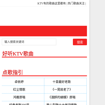
KTV有的歌曲这里都有
|
热门歌曲关注
|
好听KTV歌曲
点歌指引
卓依婷
(350)
十首最好老歌
(300)
红尘情歌
(296)
《一晃就老了》
(253)
鸿雁原唱
(241)
《酒醉的蝴蝶》原唱
(220)
经典老歌300首
(203)
撕心裂肺十大催泪情歌
(195)