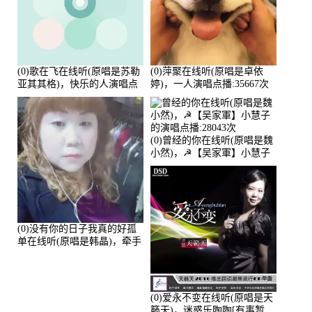
(0)歌在飞在线听(原唱是苏勒
(0)萍聚在线听(原唱是卓依
亚其其格)，快乐的人演唱点
婷)，一人演唱点播:35667次
播:36次
(0)曾经的你在线听(原唱是魏
小然)，☭【吴家軍】小慧子
的演唱点播:28043次
(0)没有你的日子我真的好孤
单在线听(原唱是韩晶)，牵手
人生（拒礼，花花支持互动
快乐）演唱点播:30445次
(0)爱永不变在线听(原唱是天
籁天)，迷惑乐陶陶[有事暂