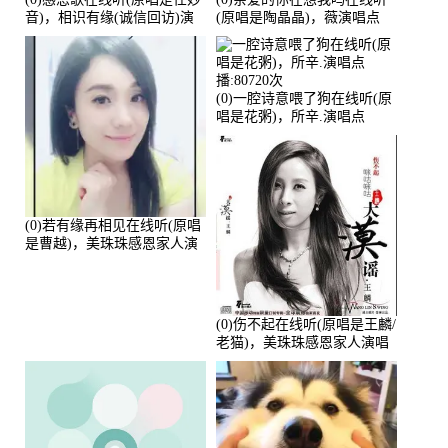
音)，相识有缘(诚信回访)演
(原唱是陶晶晶)，薇演唱点
唱点播:161288次
播:159722次
(0)一腔诗意喂了狗在线听(原
唱是花粥)，所辛.演唱点
播:80720次
(0)若有缘再相见在线听(原唱
是曹越)，美珠珠感恩家人演
唱点播:88675次
(0)伤不起在线听(原唱是王麟/
老猫)，美珠珠感恩家人演唱
点播:80218次