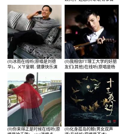
离]演唱点播:27678次
(0)冰雨在线听(原唱是刘德
(0)我相信FT理工大学的好朋
华)，ㄨ℉皇朝..健康快乐演
友们(其他)在线听(原唱是杨
唱点播:26643次
培安)，老乔演唱点播:23714
次
(0)你来得正是时候在线听(原
(0)化身孤岛的鲸(男女双声