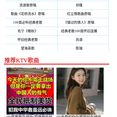
流浪歌原唱
(192)
祁隆
(188)
歌曲《花桥流水》原唱
(170)
红尘情歌曲原唱
(158)
100首必听经典老歌
(150)
《错过的情人》原唱
(142)
毛宁《晚秋》
(137)
经典老歌100首怀旧连播
(134)
怀旧经典老歌
(133)
风语
(132)
望海高歌
(131)
陈瑞
(128)
推荐KTV歌曲
(0)感恩歌在线听(原唱是任妙
(0)亲爱的你在想我吗在线听