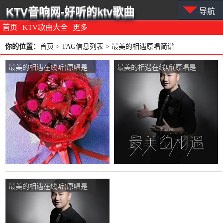
KTV音响网-好听的ktv歌曲
导航
首页
KTV歌曲大全
更多
你的位置：
首页
> TAG信息列表 > 最美的相遇原唱简谱
最美的相遇在线听(原唱是
最美的相遇在线听(原唱是
李志洲)，今世缘演唱点
李志洲)，一生有你演唱点
播:197次
播:54次
最美的相遇在线听(原唱是
李志洲)，心有所属。演唱
点播:74次