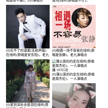
唱是徐千雅)，yiyi演唱点
道)在线听(原唱是不才)，
播:21991次
HGBai演唱点播:19428次
(0)忘不了的温柔(无和声版)
(0)相遇一场不容易在线听(原
在线听(原唱是安东阳)，老九
唱是张静)，老九演唱点
演唱点播:17392次
播:11453次
(0)蒲公英的约定在线听(原唱
是周杰伦)，一人演唱点
播:10765次
(0)爱到深处全是泪在线听(原