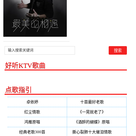
好听KTV歌曲
点歌指引
卓依婷
(350)
十首最好老歌
(300)
红尘情歌
(296)
《一晃就老了》
(253)
鸿雁原唱
(241)
《酒醉的蝴蝶》原唱
(220)
经典老歌300首
(203)
撕心裂肺十大催泪情歌
(195)