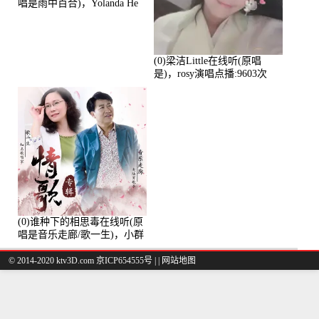
唱是雨中百合)，Yolanda He
演唱点播:11101次
(0)梁洁Little在线听(原唱
是)，rosy演唱点播:9603次
(0)谁种下的相思毒在线听(原
唱是音乐走廊/歌一生)，小群
演唱点播:8975次
© 2014-2020 ktv3D.com 京ICP654555号 |
|
网站地图