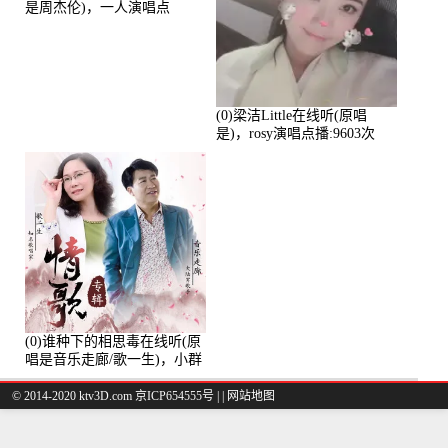
是周杰伦)，一人演唱点
播:10765次
(0)梁洁Little在线听(原唱
是)，rosy演唱点播:9603次
(0)谁种下的相思毒在线听(原
唱是音乐走廊/歌一生)，小群
演唱点播:8975次
© 2014-2020 ktv3D.com 京ICP654555号 |
|
网站地图