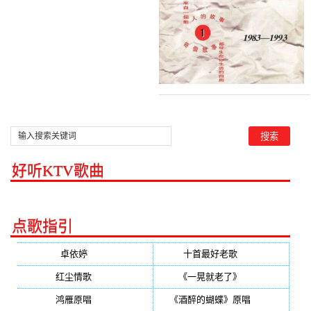
好听KTV歌曲
点歌指引
卓依婷
(350)
十首最好老歌
(300)
红尘情歌
(296)
《一晃就老了》
(253)
鸿雁原唱
(241)
《酒醉的蝴蝶》原唱
(220)