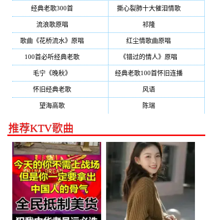
经典老歌300首
(203)
撕心裂肺十大催泪情歌
(195)
流浪歌原唱
(192)
祁隆
(188)
歌曲《花桥流水》原唱
(170)
红尘情歌曲原唱
(158)
100首必听经典老歌
(150)
《错过的情人》原唱
(142)
毛宁《晚秋》
(137)
经典老歌100首怀旧连播
(134)
怀旧经典老歌
(133)
风语
(132)
望海高歌
(131)
陈瑞
(128)
推荐KTV歌曲