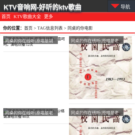
KTV音响网-好听的ktv歌曲
导航
首页
KTV歌曲大全
更多
你的位置：
首页
> TAG信息列表 > 同桌的你电影
同桌的你在线听(原唱是胡
同桌的你在线听(原唱是老
夏)，喜呵呵。演唱点播:12
狼)，风雨过后的彩虹演唱
次
点播:94次
同桌的你在线听(原唱是老
同桌的你在线听(原唱是老
狼)，@络诚演唱点播:40次
狼)，梦想未来演唱点播:13
次