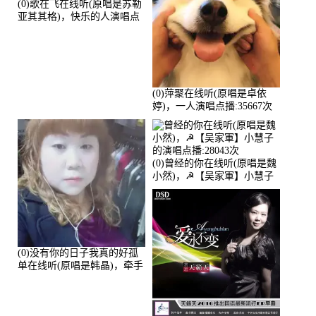
(0)歌在飞在线听(原唱是苏勒
亚其其格)，快乐的人演唱点
播:36次
(0)萍聚在线听(原唱是卓依
婷)，一人演唱点播:35667次
(0)曾经的你在线听(原唱是魏
小然)，☭【吴家軍】小慧子
的演唱点播:28043次
(0)没有你的日子我真的好孤
单在线听(原唱是韩晶)，牵手
人生（拒礼，花花支持互动
快乐）演唱点播:30445次