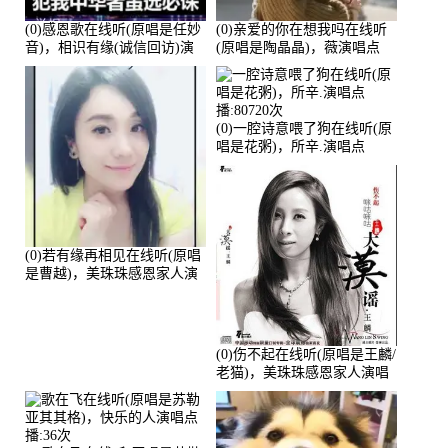
(0)感恩歌在线听(原唱是任妙
(0)亲爱的你在想我吗在线听
音)，相识有缘(诚信回访)演
(原唱是陶晶晶)，薇演唱点
唱点播:161288次
播:159722次
(0)一腔诗意喂了狗在线听(原
唱是花粥)，所辛.演唱点
播:80720次
(0)若有缘再相见在线听(原唱
是曹越)，美珠珠感恩家人演
唱点播:88675次
(0)伤不起在线听(原唱是王麟/
老猫)，美珠珠感恩家人演唱
点播:80218次