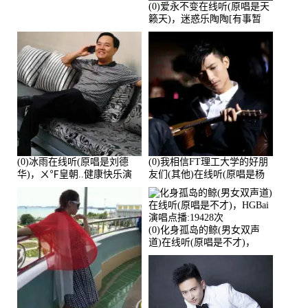
(0)爱永不变在线听(原唱是天
籁天)，迷惑乐陶陶[有事暂
离]演唱点播:27678次
(0)冰雨在线听(原唱是刘德
(0)我相信FT理工大学的好朋
华)，ㄨ℉皇朝..健康快乐演
友们(其他)在线听(原唱是杨
唱点播:26643次
培安)，老乔演唱点播:23714
次
(0)化身孤岛的鲸(男女双声
道)在线听(原唱是不才)，
HGBai演唱点播:19428次