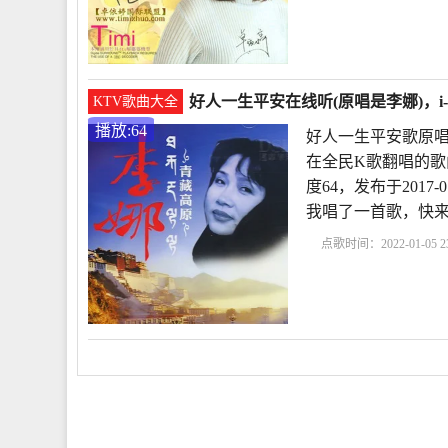
唱
好人一生平安小说
安歌词
好人一生平安
好人一生平安在线听(原唱是李娜)，i-m 
KTV歌曲大全
播放:64
好人一生平安歌原唱 
在全民K歌翻唱的歌
度64，发布于2017-
我唱了一首歌，快
点歌时间：2022-01-05 23
歌原唱
好人一生平安
生平