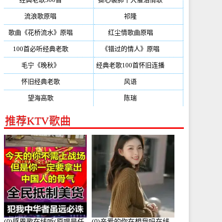
流浪歌原唱
(192)
祁隆
(188)
歌曲《花桥流水》原唱
(170)
红尘情歌曲原唱
(158)
100首必听经典老歌
(150)
《错过的情人》原唱
(142)
毛宁《晚秋》
(137)
经典老歌100首怀旧连播
(134)
怀旧经典老歌
(133)
风语
(132)
望海高歌
(131)
陈瑞
(128)
推荐KTV歌曲
(0)感恩歌在线听(原唱是任
(0)亲爱的你在想我吗在线