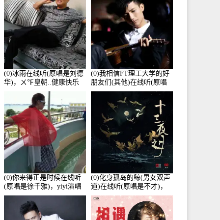
(0)冰雨在线听(原唱是刘德
(0)我相信FT理工大学的好
华)，ㄨ℉皇朝..健康快乐
朋友们(其他)在线听(原唱
演唱点播:26643次
是杨培安)，老乔演唱点
播:23714次
(0)你来得正是时候在线听
(0)化身孤岛的鲸(男女双声
(原唱是徐千雅)，yiyi演唱
道)在线听(原唱是不才)，
点播:21991次
HGBai演唱点播:19428次