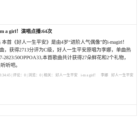
手机网站好人一生平安
祈求好人一生平安句子
歌曲《渴望》主题曲
好人一生平
a girl！演唱点播:64次
本首《好人一生平安》是由4岁“进阶人气偶像”的i-magirl！
曲，获得2713分评为C级，好人一生平安原唱为李娜，单曲热
07-2823:50OPPOA33,本首歌曲共计获得27朵鲜花和2个礼物，
来听听吧。
:34:45 | 评论：
0
| 浏览：
0
| 相关：
好人一生平安
i-m a girl！
李娜
好人一生平安
小说
手机网站好人一生平安
祈求好人一生平安句子
歌曲《渴望》主题曲
好人一