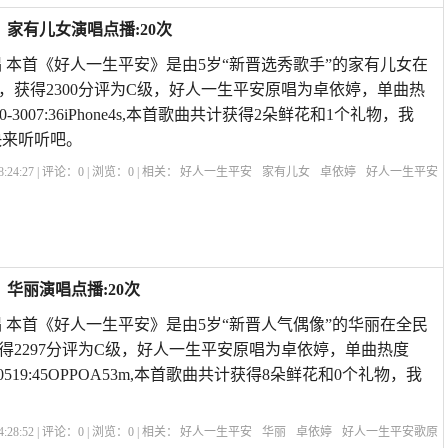
家有儿女演唱点播:20次
 本首《好人一生平安》是由5岁“新晋选秀歌手”的家有儿女在
，获得2300分评为C级，好人一生平安原唱为卓依婷，单曲热
10-3007:36iPhone4s,本首歌曲共计获得2朵鲜花和1个礼物，我
快来听听吧。
:24:27 | 评论：
0
| 浏览：
0
| 相关：
好人一生平安
家有儿女
卓依婷
好人一生平安
小说
手机网站好人一生平安
祈求好人一生平安句子
歌曲《渴望》主题曲
好人一
华丽演唱点播:20次
 本首《好人一生平安》是由5岁“新晋人气偶像”的华丽在全民
得2297分评为C级，好人一生平安原唱为卓依婷，单曲热度
2-0519:45OPPOA53m,本首歌曲共计获得8朵鲜花和0个礼物，我
:28:52 | 评论：
0
| 浏览：
0
| 相关：
好人一生平安
华丽
卓依婷
好人一生平安歌原