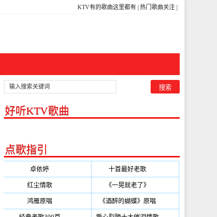
KTV有的歌曲这里都有
|
热门歌曲关注
|
好听KTV歌曲
点歌指引
卓依婷
(350)
十首最好老歌
(300)
红尘情歌
(296)
《一晃就老了》
(253)
鸿雁原唱
(241)
《酒醉的蝴蝶》原唱
(220)
经典老歌300首
(203)
撕心裂肺十大催泪情歌
(195)