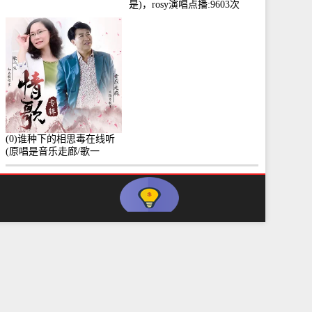
是)，rosy演唱点播:9603次
(0)谁种下的相思毒在线听
(原唱是音乐走廊/歌一
生)，小群演唱点播:8975次