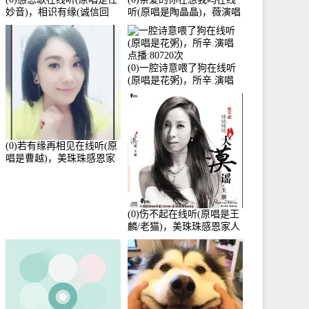
妙音)，相识有缘(诚信回
听(原唱是陶晶晶)，薇演唱
访)演唱点播:161288次
点播:159722次
(0)一腔诗意喂了狗在线听
(原唱是花粥)，所辛.演唱
点播:80720次
(0)若有缘再相见在线听(原
唱是曹越)，美珠珠感恩家
人演唱点播:88675次
(0)伤不起在线听(原唱是王
麟/老猫)，美珠珠感恩家人
演唱点播:80218次