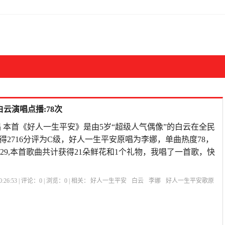
云演唱点播:78次
 本首《好人一生平安》是由5岁“超级人气偶像”的白云在全民
得2716分评为C级，好人一生平安原唱为李娜，单曲热度78，
0811:29,本首歌曲共计获得21朵鲜花和1个礼物，我唱了一首歌，快
:26:53 | 评论：
0
| 浏览：
0
| 相关：
好人一生平安
白云
李娜
好人一生平安歌原
手机网站好人一生平安
祈求好人一生平安句子
歌曲《渴望》主题曲
好人一生平
的