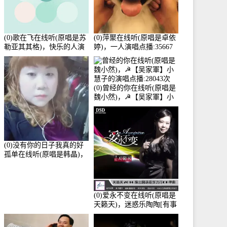
(0)歌在飞在线听(原唱是苏
(0)萍聚在线听(原唱是卓依
勒亚其其格)，快乐的人演
婷)，一人演唱点播:35667
唱点播:36次
次
(0)曾经的你在线听(原唱是
魏小然)，☭【吴家軍】小
慧子的演唱点播:28043次
(0)没有你的日子我真的好
孤单在线听(原唱是韩晶)，
牵手人生（拒礼，花花支
持互动快乐）演唱点
播:30445次
(0)爱永不变在线听(原唱是
天籁天)，迷惑乐陶陶[有事
暂离]演唱点播:27678次