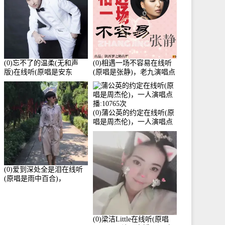
(0)忘不了的温柔(无和声
(0)相遇一场不容易在线听
版)在线听(原唱是安东
(原唱是张静)，老九演唱点
阳)，老九演唱点播:17392
播:11453次
次
(0)蒲公英的约定在线听(原
唱是周杰伦)，一人演唱点
播:10765次
(0)爱到深处全是泪在线听
(原唱是雨中百合)，
Yolanda He演唱点播:11101
次
(0)梁洁Little在线听(原唱