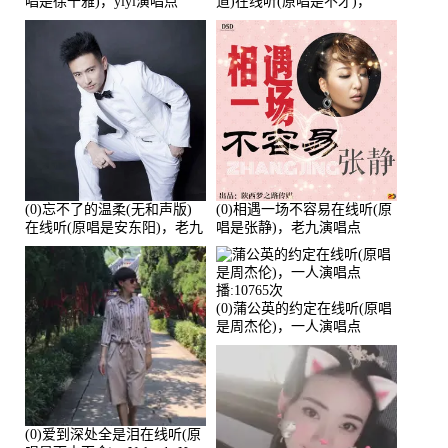
唱是徐千雅)，yiyi演唱点
道)在线听(原唱是不才)，
播:21991次
HGBai演唱点播:19428次
(0)忘不了的温柔(无和声版)
(0)相遇一场不容易在线听(原
在线听(原唱是安东阳)，老九
唱是张静)，老九演唱点
演唱点播:17392次
播:11453次
(0)蒲公英的约定在线听(原唱
是周杰伦)，一人演唱点
播:10765次
(0)爱到深处全是泪在线听(原