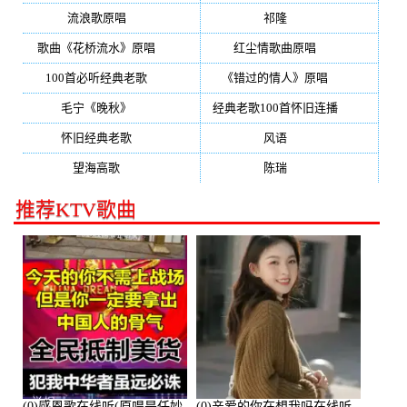
流浪歌原唱
(192)
祁隆
(188)
歌曲《花桥流水》原唱
(170)
红尘情歌曲原唱
(158)
100首必听经典老歌
(150)
《错过的情人》原唱
(142)
毛宁《晚秋》
(137)
经典老歌100首怀旧连播
(134)
怀旧经典老歌
(133)
风语
(132)
望海高歌
(131)
陈瑞
(128)
推荐KTV歌曲
(0)感恩歌在线听(原唱是任妙
(0)亲爱的你在想我吗在线听