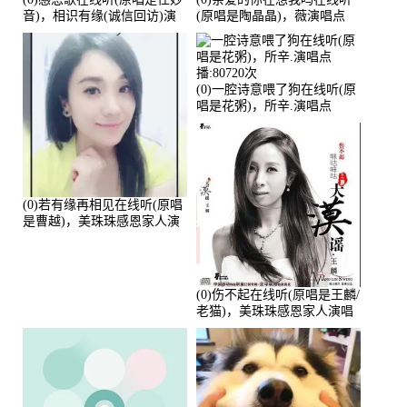
音)，相识有缘(诚信回访)演
(原唱是陶晶晶)，薇演唱点
唱点播:161288次
播:159722次
(0)一腔诗意喂了狗在线听(原
唱是花粥)，所辛.演唱点
播:80720次
(0)若有缘再相见在线听(原唱
是曹越)，美珠珠感恩家人演
唱点播:88675次
(0)伤不起在线听(原唱是王麟/
老猫)，美珠珠感恩家人演唱
点播:80218次