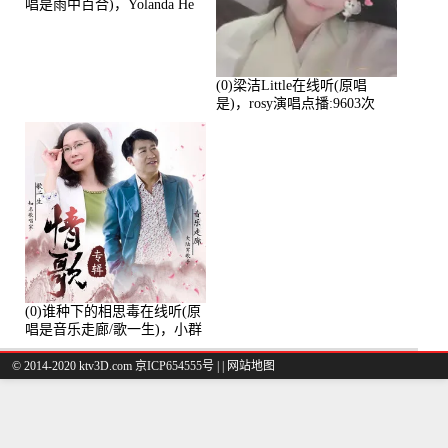
唱是雨中百合)，Yolanda He
演唱点播:11101次
(0)梁洁Little在线听(原唱
是)，rosy演唱点播:9603次
(0)谁种下的相思毒在线听(原
唱是音乐走廊/歌一生)，小群
演唱点播:8975次
© 2014-2020 ktv3D.com 京ICP654555号 |
|
网站地图