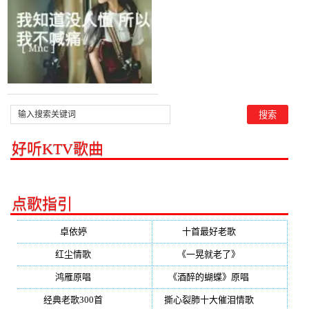
好听KTV歌曲
点歌指引
卓依婷
(350)
十首最好老歌
(300)
红尘情歌
(296)
《一晃就老了》
(253)
鸿雁原唱
(241)
《酒醉的蝴蝶》原唱
(220)
经典老歌300首
(203)
撕心裂肺十大催泪情歌
(195)