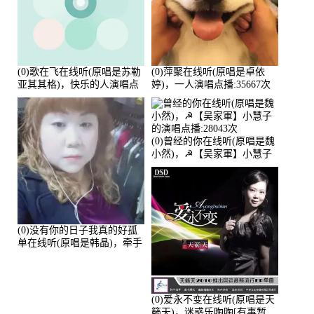
(0)歌在飞在线听(原唱是苏勒
(0)萍聚在线听(原唱是卓依
亚其其格)，快乐的人演唱点
婷)，一人演唱点播:35667次
播:36次
(0)曾经的你在线听(原唱是魏
小然)，☭【吴家軍】小慧子
的演唱点播:28043次
(0)没有你的日子我真的好孤
单在线听(原唱是韩晶)，牵手
人生（拒礼，花花支持互动
快乐）演唱点播:30445次
(0)爱永不变在线听(原唱是天
籁天)，迷惑乐陶陶[有事暂