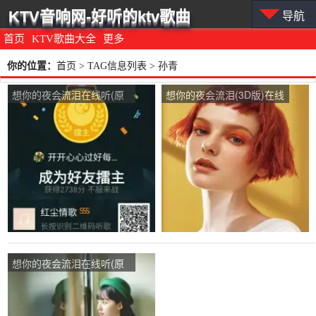
KTV音响网-好听的ktv歌曲
导航
首页
KTV歌曲大全
更多
你的位置：
首页
> TAG信息列表 > 孙青
想你的夜会流泪在线听(原
想你的夜会流泪(3D版)在线
唱是孙青)，你开心我快
听(原唱是孙青)，雨中漫
乐。演唱点播:33次
步！自娱自乐演唱点播:133
次
想你的夜会流泪在线听(原
唱是孙青)，誓言（退）演
唱点播:820次