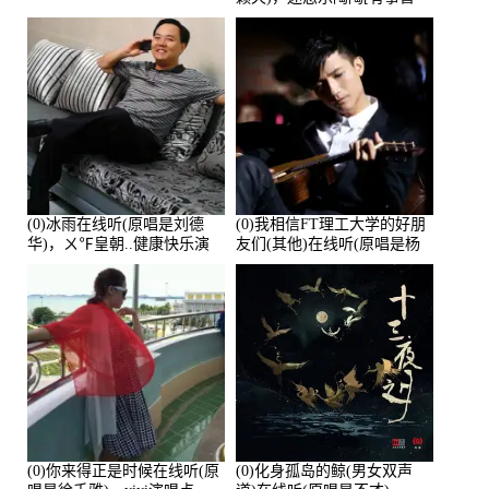
离]演唱点播:27678次
(0)冰雨在线听(原唱是刘德
(0)我相信FT理工大学的好朋
华)，ㄨ℉皇朝..健康快乐演
友们(其他)在线听(原唱是杨
唱点播:26643次
培安)，老乔演唱点播:23714
次
(0)你来得正是时候在线听(原
(0)化身孤岛的鲸(男女双声