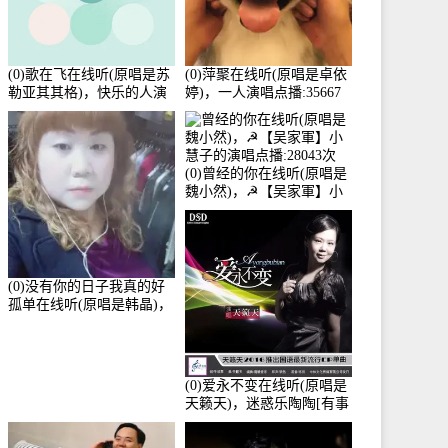
(0)歌在飞在线听(原唱是苏
(0)萍聚在线听(原唱是卓依
勒亚其其格)，快乐的人演
婷)，一人演唱点播:35667
唱点播:36次
次
(0)曾经的你在线听(原唱是
魏小然)，☭【吴家軍】小
慧子的演唱点播:28043次
(0)没有你的日子我真的好
孤单在线听(原唱是韩晶)，
牵手人生（拒礼，花花支
持互动快乐）演唱点
播:30445次
(0)爱永不变在线听(原唱是
天籁天)，迷惑乐陶陶[有事
暂离]演唱点播:27678次