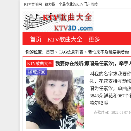
KTV音响网
- 致力做一个最专业的KTV门户网站
首页
KTV歌曲大全
更多
你的位置：
首页
> TAG信息列表 > 我怕来不及我要抱着你
我要你在线听(原唱是任素汐)，牵手
KTV歌曲大全
播放:780
叫我的名字求我要你
礼，花花支持互动快
唱为任素汐，单曲热度7
3843朵鲜花和9
喷勿喷哦
点歌时间：2022-01-07 16
乐）
任素汐
叫我的
你