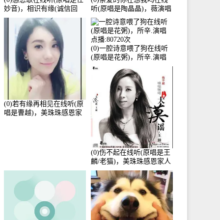
妙音)，相识有缘(诚信回
听(原唱是陶晶晶)，薇演唱
访)演唱点播:161288次
点播:159722次
(0)一腔诗意喂了狗在线听
(原唱是花粥)，所辛.演唱
点播:80720次
(0)若有缘再相见在线听(原
唱是曹越)，美珠珠感恩家
人演唱点播:88675次
(0)伤不起在线听(原唱是王
麟/老猫)，美珠珠感恩家人
演唱点播:80218次