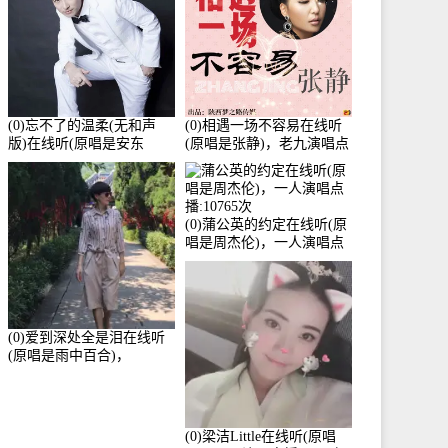
(0)忘不了的温柔(无和声
(0)相遇一场不容易在线听
版)在线听(原唱是安东
(原唱是张静)，老九演唱点
阳)，老九演唱点播:17392
播:11453次
次
(0)蒲公英的约定在线听(原
唱是周杰伦)，一人演唱点
播:10765次
(0)爱到深处全是泪在线听
(原唱是雨中百合)，
Yolanda He演唱点播:11101
次
(0)梁洁Little在线听(原唱