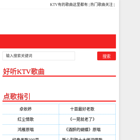
KTV有的歌曲这里都有
|
热门歌曲关注
|
好听KTV歌曲
点歌指引
卓依婷
(350)
十首最好老歌
(300)
红尘情歌
(296)
《一晃就老了》
(253)
鸿雁原唱
(241)
《酒醉的蝴蝶》原唱
(220)
经典老歌300首
(203)
撕心裂肺十大催泪情歌
(195)