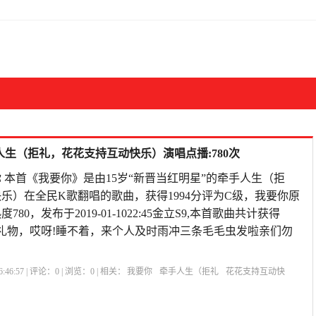
人生（拒礼，花花支持互动快乐）演唱点播:780次
 本首《我要你》是由15岁“新晋当红明星”的牵手人生（拒
乐）在全民K歌翻唱的歌曲，获得1994分评为C级，我要你原
80，发布于2019-01-1022:45金立S9,本首歌曲共计获得
67个礼物，哎呀!睡不着，来个人及时雨冲三条毛毛虫发啦亲们勿
:46:57 | 评论：
0
| 浏览：
0
| 相关：
我要你
牵手人生（拒礼
花花支持互动快
名字求我要你
我可以尝一下你那里吗
我今天晚上会弄哭你
我怕来不及我要抱着