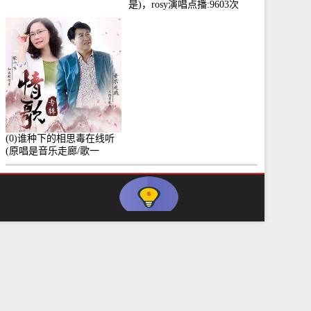
是)，rosy演唱点播:9603次
(0)谁种下的相思毒在线听
(原唱是音乐走廊/歌一
生)，小群演唱点播:8975次