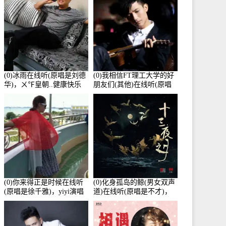
(0)冰雨在线听(原唱是刘德
(0)我相信FT理工大学的好
华)，ㄨ℉皇朝..健康快乐
朋友们(其他)在线听(原唱
演唱点播:26643次
是杨培安)，老乔演唱点
播:23714次
(0)你来得正是时候在线听
(0)化身孤岛的鲸(男女双声
(原唱是徐千雅)，yiyi演唱
道)在线听(原唱是不才)，
点播:21991次
HGBai演唱点播:19428次