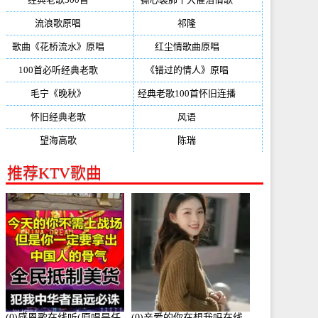
流浪歌原唱
(192)
祁隆
(188)
歌曲《花桥流水》原唱
(170)
红尘情歌曲原唱
(158)
100首必听经典老歌
(150)
《错过的情人》原唱
(142)
毛宁《晚秋》
(137)
经典老歌100首怀旧连播
(134)
怀旧经典老歌
(133)
风语
(132)
望海高歌
(131)
陈瑞
(128)
推荐KTV歌曲
(0)感恩歌在线听(原唱是任
(0)亲爱的你在想我吗在线