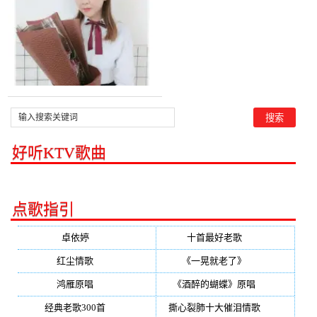
好听KTV歌曲
点歌指引
卓依婷
(350)
十首最好老歌
(300)
红尘情歌
(296)
《一晃就老了》
(253)
鸿雁原唱
(241)
《酒醉的蝴蝶》原唱
(220)
经典老歌300首
(203)
撕心裂肺十大催泪情歌
(195)