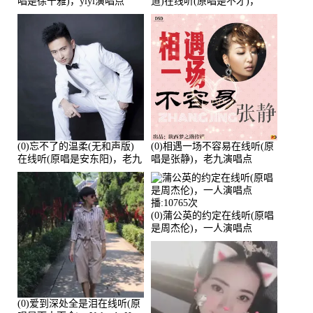
唱是徐千雅)，yiyi演唱点
道)在线听(原唱是不才)，
播:21991次
HGBai演唱点播:19428次
(0)忘不了的温柔(无和声版)
(0)相遇一场不容易在线听(原
在线听(原唱是安东阳)，老九
唱是张静)，老九演唱点
演唱点播:17392次
播:11453次
(0)蒲公英的约定在线听(原唱
是周杰伦)，一人演唱点
播:10765次
(0)爱到深处全是泪在线听(原