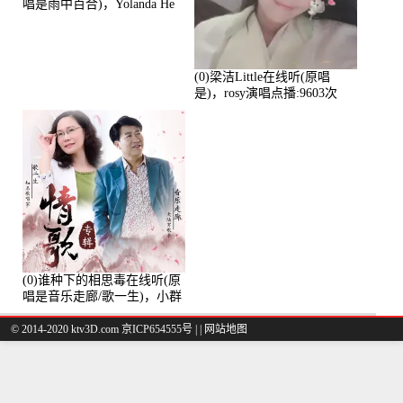
唱是雨中百合)，Yolanda He
演唱点播:11101次
(0)梁洁Little在线听(原唱
是)，rosy演唱点播:9603次
(0)谁种下的相思毒在线听(原
唱是音乐走廊/歌一生)，小群
演唱点播:8975次
© 2014-2020 ktv3D.com 京ICP654555号 |
|
网站地图