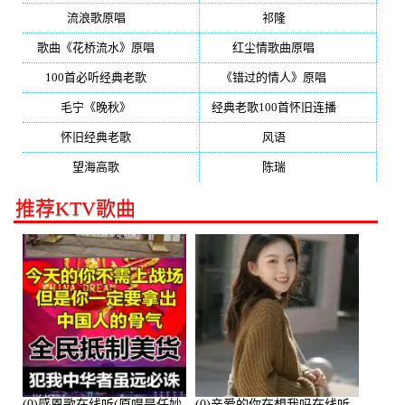
流浪歌原唱
(192)
祁隆
(188)
歌曲《花桥流水》原唱
(170)
红尘情歌曲原唱
(158)
100首必听经典老歌
(150)
《错过的情人》原唱
(142)
毛宁《晚秋》
(137)
经典老歌100首怀旧连播
(134)
怀旧经典老歌
(133)
风语
(132)
望海高歌
(131)
陈瑞
(128)
推荐KTV歌曲
(0)感恩歌在线听(原唱是任妙
(0)亲爱的你在想我吗在线听