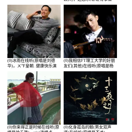
离]演唱点播:27678次
(0)冰雨在线听(原唱是刘德
(0)我相信FT理工大学的好朋
华)，ㄨ℉皇朝..健康快乐演
友们(其他)在线听(原唱是杨
唱点播:26643次
培安)，老乔演唱点播:23714
次
(0)你来得正是时候在线听(原
(0)化身孤岛的鲸(男女双声