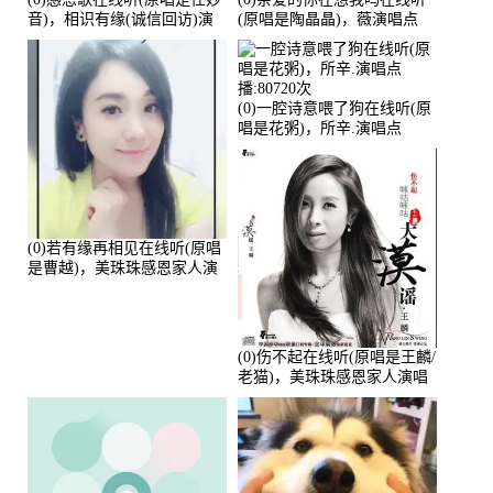
音)，相识有缘(诚信回访)演
(原唱是陶晶晶)，薇演唱点
唱点播:161288次
播:159722次
(0)一腔诗意喂了狗在线听(原
唱是花粥)，所辛.演唱点
播:80720次
(0)若有缘再相见在线听(原唱
是曹越)，美珠珠感恩家人演
唱点播:88675次
(0)伤不起在线听(原唱是王麟/
老猫)，美珠珠感恩家人演唱
点播:80218次