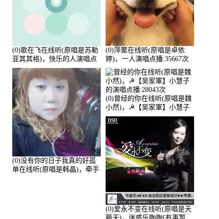
(0)歌在飞在线听(原唱是苏勒
(0)萍聚在线听(原唱是卓依
亚其其格)，快乐的人演唱点
婷)，一人演唱点播:35667次
播:36次
(0)曾经的你在线听(原唱是魏
小然)，☭【吴家軍】小慧子
的演唱点播:28043次
(0)没有你的日子我真的好孤
单在线听(原唱是韩晶)，牵手
人生（拒礼，花花支持互动
快乐）演唱点播:30445次
(0)爱永不变在线听(原唱是天
籁天)，迷惑乐陶陶[有事暂