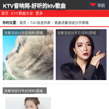
KTV音响网-好听的ktv歌曲
导航
首页
KTV歌曲大全
更多
你的位置：
首页
> TAG信息列表 > 歌曲流着泪说分手原唱
流着泪说分手在线听(原唱
流着泪说分手在线听(原唱
是金志文)，喜呵呵。演唱
是庄心妍)，琪演唱点播:21
点播:62次
次
流着泪说分手在线听(原唱
是庄心妍)，啦啦演唱点
播:113次