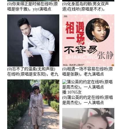
(0)你来得正是时候在线听(原
(0)化身孤岛的鲸(男女双声
唱是徐千雅)，yiyi演唱点
道)在线听(原唱是不才)，
播:21991次
HGBai演唱点播:19428次
(0)忘不了的温柔(无和声版)
(0)相遇一场不容易在线听(原
在线听(原唱是安东阳)，老九
唱是张静)，老九演唱点
演唱点播:17392次
播:11453次
(0)蒲公英的约定在线听(原唱
是周杰伦)，一人演唱点
播:10765次