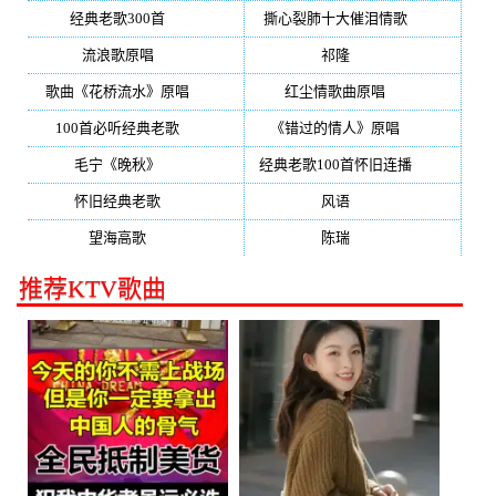
经典老歌300首
(203)
撕心裂肺十大催泪情歌
(195)
流浪歌原唱
(192)
祁隆
(188)
歌曲《花桥流水》原唱
(170)
红尘情歌曲原唱
(158)
100首必听经典老歌
(150)
《错过的情人》原唱
(142)
毛宁《晚秋》
(137)
经典老歌100首怀旧连播
(134)
怀旧经典老歌
(133)
风语
(132)
望海高歌
(131)
陈瑞
(128)
推荐KTV歌曲