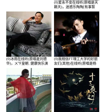
(0)爱永不变在线听(原唱是天
籁天)，迷惑乐陶陶[有事暂
离]演唱点播:27678次
(0)冰雨在线听(原唱是刘德
(0)我相信FT理工大学的好朋
华)，ㄨ℉皇朝..健康快乐演
友们(其他)在线听(原唱是杨
唱点播:26643次
培安)，老乔演唱点播:23714
次