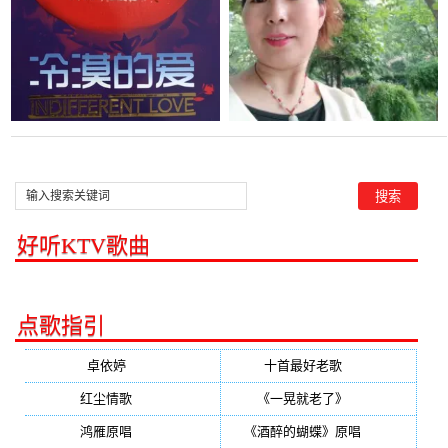
好听KTV歌曲
点歌指引
卓依婷
(350)
十首最好老歌
(300)
红尘情歌
(296)
《一晃就老了》
(253)
鸿雁原唱
(241)
《酒醉的蝴蝶》原唱
(220)