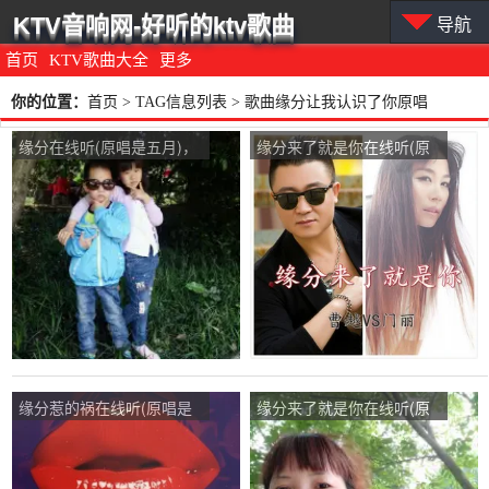
KTV音响网-好听的ktv歌曲
导航
首页
KTV歌曲大全
更多
你的位置：
首页
> TAG信息列表 > 歌曲缘分让我认识了你原唱
缘分在线听(原唱是五月)，
缘分来了就是你在线听(原
成倩怡演唱点播:60次
唱是曹越/门丽)，多彩荣姐
演唱点播:104次
缘分惹的祸在线听(原唱是
缘分来了就是你在线听(原
冷漠)，家有儿女演唱点
唱是曹越/门丽)，文叶演唱
播:31次
点播:90次