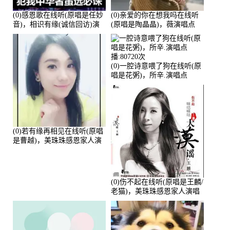
(0)感恩歌在线听(原唱是任妙
(0)亲爱的你在想我吗在线听
音)，相识有缘(诚信回访)演
(原唱是陶晶晶)，薇演唱点
唱点播:161288次
播:159722次
(0)一腔诗意喂了狗在线听(原
唱是花粥)，所辛.演唱点
播:80720次
(0)若有缘再相见在线听(原唱
是曹越)，美珠珠感恩家人演
唱点播:88675次
(0)伤不起在线听(原唱是王麟/
老猫)，美珠珠感恩家人演唱
点播:80218次