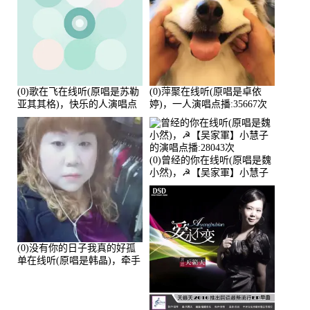
(0)歌在飞在线听(原唱是苏勒
(0)萍聚在线听(原唱是卓依
亚其其格)，快乐的人演唱点
婷)，一人演唱点播:35667次
播:36次
(0)曾经的你在线听(原唱是魏
小然)，☭【吴家軍】小慧子
的演唱点播:28043次
(0)没有你的日子我真的好孤
单在线听(原唱是韩晶)，牵手
人生（拒礼，花花支持互动
快乐）演唱点播:30445次