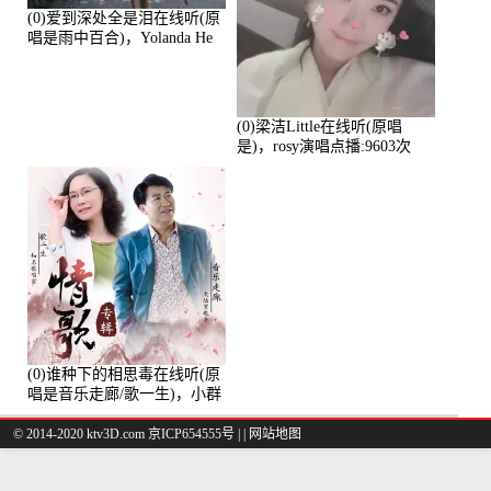
(0)爱到深处全是泪在线听(原
唱是雨中百合)，Yolanda He
演唱点播:11101次
(0)梁洁Little在线听(原唱
是)，rosy演唱点播:9603次
(0)谁种下的相思毒在线听(原
唱是音乐走廊/歌一生)，小群
演唱点播:8975次
© 2014-2020 ktv3D.com 京ICP654555号 |
|
网站地图