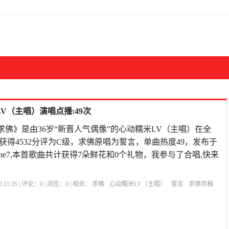
V（主唱）演唱点播:49次
《求佛》是由36岁“新晋人气偶像”的心动糯米LV（主唱）在全
获得4532分评为C级，求佛原唱为誓言，单曲热度49，发布于
:54iPhone7,本首歌曲共计获得7朵鲜花和0个礼物，我参与了合唱,快来
:15:26 | 评论：
0
| 浏览：
0
| 相关：
求佛
心动糯米LV（主唱）
誓言
求佛存稿
旧连播
求佛陈超原唱
求佛原唱去世
求佛歌曲想表达的意思
求佛歌曲mv是哪个电