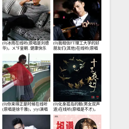
(0)冰雨在线听(原唱是刘德
(0)我相信FT理工大学的好
华)，ㄨ℉皇朝..健康快乐
朋友们(其他)在线听(原唱
演唱点播:26643次
是杨培安)，老乔演唱点
播:23714次
(0)你来得正是时候在线听
(0)化身孤岛的鲸(男女双声
(原唱是徐千雅)，yiyi演唱
道)在线听(原唱是不才)，
点播:21991次
HGBai演唱点播:19428次