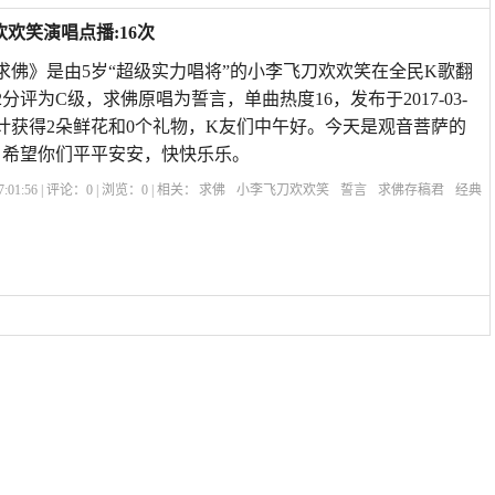
欢笑演唱点播:16次
《求佛》是由5岁“超级实力唱将”的小李飞刀欢欢笑在全民K歌翻
2分评为C级，求佛原唱为誓言，单曲热度16，发布于2017-03-
歌曲共计获得2朵鲜花和0个礼物，K友们中午好。今天是观音菩萨的
，希望你们平平安安，快快乐乐。
:01:56 | 评论：
0
| 浏览：
0
| 相关：
求佛
小李飞刀欢欢笑
誓言
求佛存稿君
经典
佛陈超原唱
求佛原唱去世
求佛歌曲想表达的意思
求佛歌曲mv是哪个电影
求佛