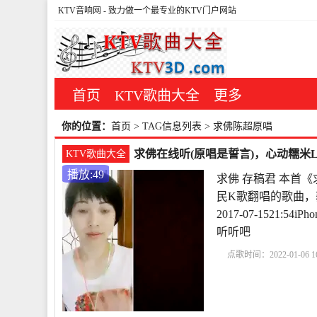
KTV音响网
- 致力做一个最专业的KTV门户网站
首页
KTV歌曲大全
更多
你的位置：
首页
> TAG信息列表 > 求佛陈超原唱
求佛在线听(原唱是誓言)，心动糯米L
KTV歌曲大全
播放:49
求佛 存稿君 本首
民K歌翻唱的歌曲，
2017-07-1521
听听吧
点歌时间：2022-01-06 16
君
经典老歌100首怀
影
求佛表达的情感