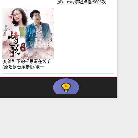
是)，rosy演唱点播:9603次
(0)谁种下的相思毒在线听
(原唱是音乐走廊/歌一
生)，小群演唱点播:8975次