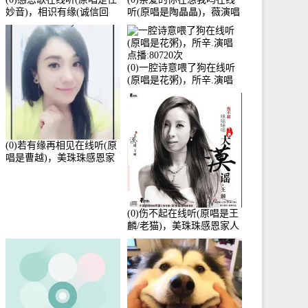
妙音)，相识有缘(诚信回
听(原唱是陶晶晶)，薇演唱
访)演唱点播:161288次
点播:159722次
(0)一腔诗意喂了狗在线听
(原唱是花粥)，所辛.演唱
点播:80720次
(0)若有缘再相见在线听(原
唱是曹越)，美珠珠感恩家
人演唱点播:88675次
(0)伤不起在线听(原唱是王
麟/老猫)，美珠珠感恩家人
演唱点播:80218次