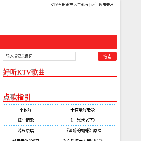
KTV有的歌曲这里都有
|
热门歌曲关注
|
好听KTV歌曲
点歌指引
卓依婷
(350)
十首最好老歌
(300)
红尘情歌
(296)
《一晃就老了》
(253)
鸿雁原唱
(241)
《酒醉的蝴蝶》原唱
(220)
经典老歌300首
(203)
撕心裂肺十大催泪情歌
(195)