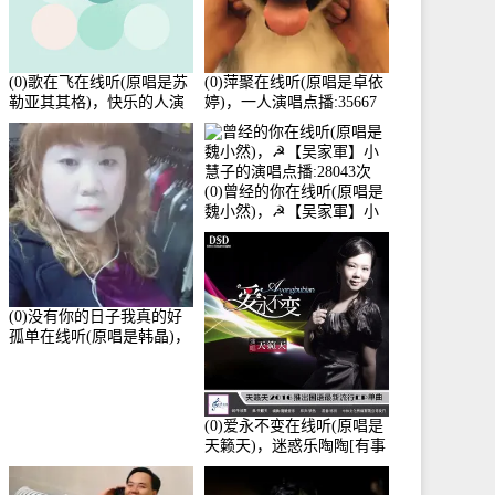
(0)歌在飞在线听(原唱是苏
(0)萍聚在线听(原唱是卓依
勒亚其其格)，快乐的人演
婷)，一人演唱点播:35667
唱点播:36次
次
(0)曾经的你在线听(原唱是
魏小然)，☭【吴家軍】小
慧子的演唱点播:28043次
(0)没有你的日子我真的好
孤单在线听(原唱是韩晶)，
牵手人生（拒礼，花花支
持互动快乐）演唱点
播:30445次
(0)爱永不变在线听(原唱是
天籁天)，迷惑乐陶陶[有事
暂离]演唱点播:27678次