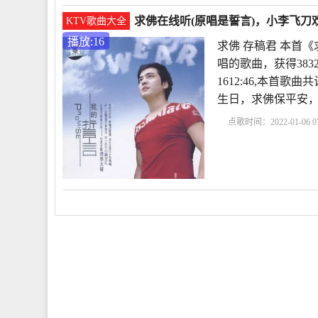
求佛在线听(原唱是誓言)，小李飞刀欢
KTV歌曲大全
播放:16
求佛 存稿君 本首
唱的歌曲，获得383
1612:46,本首
生日，求佛保平安
点歌时间：2022-01-06 07
老歌100首怀旧连播
求
表达的情感
白狐