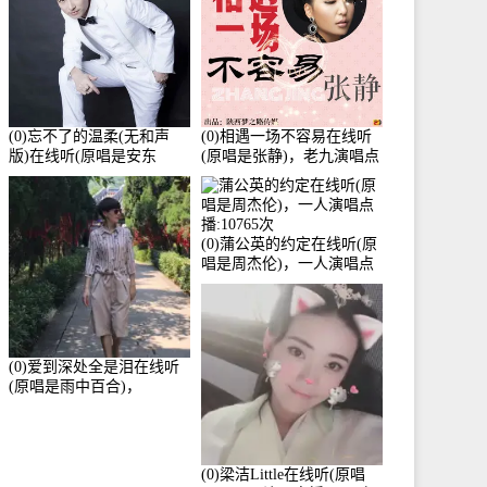
(0)忘不了的温柔(无和声
(0)相遇一场不容易在线听
版)在线听(原唱是安东
(原唱是张静)，老九演唱点
阳)，老九演唱点播:17392
播:11453次
次
(0)蒲公英的约定在线听(原
唱是周杰伦)，一人演唱点
播:10765次
(0)爱到深处全是泪在线听
(原唱是雨中百合)，
Yolanda He演唱点播:11101
次
(0)梁洁Little在线听(原唱