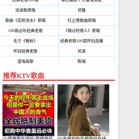
流浪歌原唱
(192)
祁隆
(188)
歌曲《花桥流水》原唱
(170)
红尘情歌曲原唱
(158)
100首必听经典老歌
(150)
《错过的情人》原唱
(142)
毛宁《晚秋》
(137)
经典老歌100首怀旧连播
(134)
怀旧经典老歌
(133)
风语
(132)
望海高歌
(131)
陈瑞
(128)
推荐KTV歌曲
(0)感恩歌在线听(原唱是任
(0)亲爱的你在想我吗在线