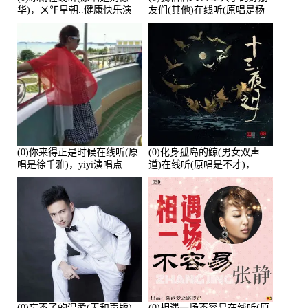
华)，ㄨ℉皇朝..健康快乐演
友们(其他)在线听(原唱是杨
唱点播:26643次
培安)，老乔演唱点播:23714
次
(0)你来得正是时候在线听(原
(0)化身孤岛的鲸(男女双声
唱是徐千雅)，yiyi演唱点
道)在线听(原唱是不才)，
播:21991次
HGBai演唱点播:19428次
(0)忘不了的温柔(无和声版)
(0)相遇一场不容易在线听(原