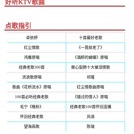
好听KTV歌曲
点歌指引
卓依婷
(350)
十首最好老歌
(300)
红尘情歌
(296)
《一晃就老了》
(253)
鸿雁原唱
(241)
《酒醉的蝴蝶》原唱
(220)
经典老歌300首
(203)
撕心裂肺十大催泪情歌
(195)
流浪歌原唱
(192)
祁隆
(188)
歌曲《花桥流水》原唱
(170)
红尘情歌曲原唱
(158)
100首必听经典老歌
(150)
《错过的情人》原唱
(142)
毛宁《晚秋》
(137)
经典老歌100首怀旧连播
(134)
怀旧经典老歌
(133)
风语
(132)
望海高歌
(131)
陈瑞
(128)