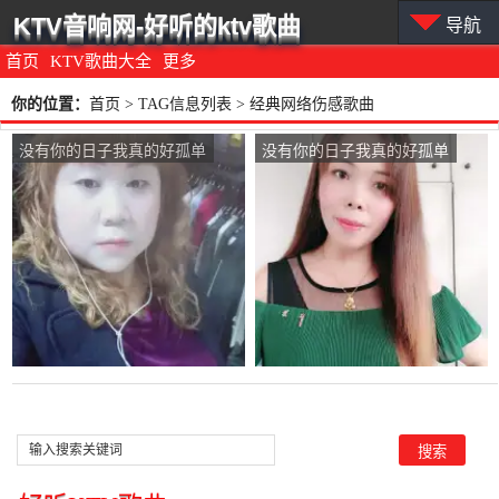
KTV音响网-好听的ktv歌曲
导航
首页
KTV歌曲大全
更多
你的位置：
首页
> TAG信息列表 > 经典网络伤感歌曲
没有你的日子我真的好孤单
没有你的日子我真的好孤单
在线听(原唱是韩晶)，牵手
在线听(原唱是韩晶)，芳
人生（拒礼，花花支持互动
华 丽人演唱点播:41次
快乐）演唱点播:30445次