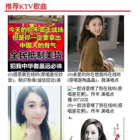
推荐KTV歌曲
(0)感恩歌在线听(原唱是任妙
(0)亲爱的你在想我吗在线听
音)，相识有缘(诚信回访)演
(原唱是陶晶晶)，薇演唱点
唱点播:161288次
播:159722次
(0)一腔诗意喂了狗在线听(原
唱是花粥)，所辛.演唱点
播:80720次