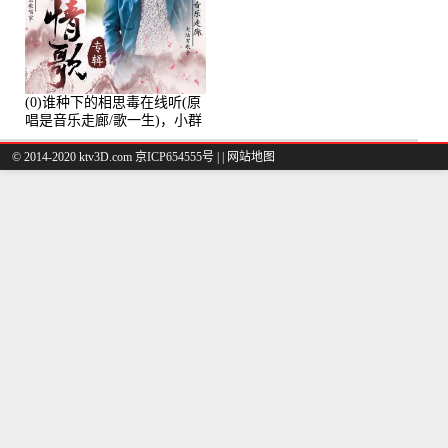
(0)谁种下的相思毒在线听(原
唱是音乐走廊/歌一生)，小群
演唱点播:8975次
© 2014-2020 ktv3D.com 京ICP654555号 |
|
网站地图