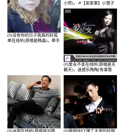
小然)，☭【吴家軍】小慧子
的演唱点播:28043次
(0)没有你的日子我真的好孤
单在线听(原唱是韩晶)，牵手
人生（拒礼，花花支持互动
快乐）演唱点播:30445次
(0)爱永不变在线听(原唱是天
籁天)，迷惑乐陶陶[有事暂
离]演唱点播:27678次
(0)冰雨在线听(原唱是刘德
(0)我相信FT理工大学的好朋