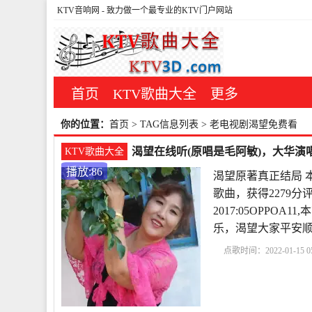
KTV音响网
- 致力做一个最专业的KTV门户网站
首页
KTV歌曲大全
更多
你的位置：
首页
> TAG信息列表 > 老电视剧渴望免费看
渴望在线听(原唱是毛阿敏)，大华演唱
KTV歌曲大全
播放:86
渴望原著真正结局 
歌曲，获得2279分
2017:05OPPO
乐，渴望大家平安
点歌时间：2022-01-15 05
《渴望》主题曲
渴望
豪
50集电视剧渴望在