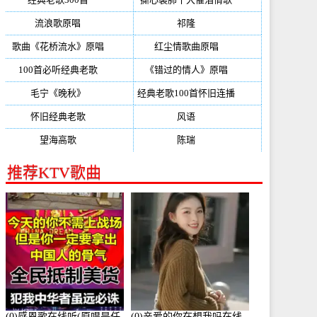
流浪歌原唱
(192)
祁隆
(188)
歌曲《花桥流水》原唱
(170)
红尘情歌曲原唱
(158)
100首必听经典老歌
(150)
《错过的情人》原唱
(142)
毛宁《晚秋》
(137)
经典老歌100首怀旧连播
(134)
怀旧经典老歌
(133)
风语
(132)
望海高歌
(131)
陈瑞
(128)
推荐KTV歌曲
(0)感恩歌在线听(原唱是任
(0)亲爱的你在想我吗在线