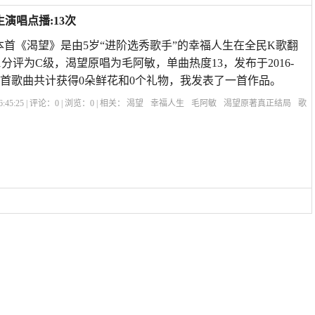
演唱点播:13次
本首《渴望》是由5岁“进阶选秀歌手”的幸福人生在全民K歌翻
1分评为C级，渴望原唱为毛阿敏，单曲热度13，发布于2016-
ivoS7i,本首歌曲共计获得0朵鲜花和0个礼物，我发表了一首作品。
:45:25 | 评论：
0
| 浏览：
0
| 相关：
渴望
幸福人生
毛阿敏
渴望原著真正结局
歌
望:爱火难酎芝熙
老电视剧渴望免费看
渴望:爱火难酎43话
渴望爱火难赖全集土