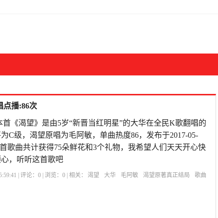
点播:86次
本首《渴望》是由5岁“新晋当红明星”的大华在全民K歌翻唱的
评为C级，渴望原唱为毛阿敏，单曲热度86，发布于2017-05-
A11,本首歌曲共计获得75朵鲜花和3个礼物，我希望人们天天开心快
顺心，听听这首歌吧
:59:41 | 评论：
0
| 浏览：
0
| 相关：
渴望
大华
毛阿敏
渴望原著真正结局
歌曲
:爱火难酎芝熙
老电视剧渴望免费看
渴望:爱火难酎43话
渴望爱火难赖全集土