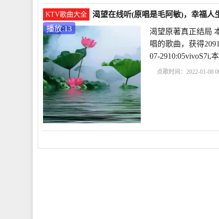
渴望在线听(原唱是毛阿敏)，幸福人生
KTV歌曲大全
播放:13
渴望原著真正结局 
唱的歌曲，获得209
07-2910:05v
点歌时间：2022-01-08 06
曲《渴望》主题曲
渴
豪
50集电视剧渴