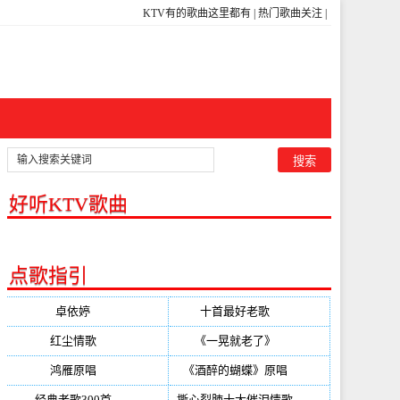
KTV有的歌曲这里都有
|
热门歌曲关注
|
好听KTV歌曲
点歌指引
卓依婷
(350)
十首最好老歌
(300)
红尘情歌
(296)
《一晃就老了》
(253)
鸿雁原唱
(241)
《酒醉的蝴蝶》原唱
(220)
经典老歌300首
(203)
撕心裂肺十大催泪情歌
(195)