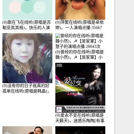
(0)歌在飞在线听(原唱是苏
(0)萍聚在线听(原唱是卓依
勒亚其其格)，快乐的人演
婷)，一人演唱点播:35667
唱点播:36次
次
(0)曾经的你在线听(原唱是
魏小然)，☭【吴家軍】小
慧子的演唱点播:28043次
(0)没有你的日子我真的好
孤单在线听(原唱是韩晶)，
牵手人生（拒礼，花花支
持互动快乐）演唱点
播:30445次
(0)爱永不变在线听(原唱是
天籁天)，迷惑乐陶陶[有事
暂离]演唱点播:27678次