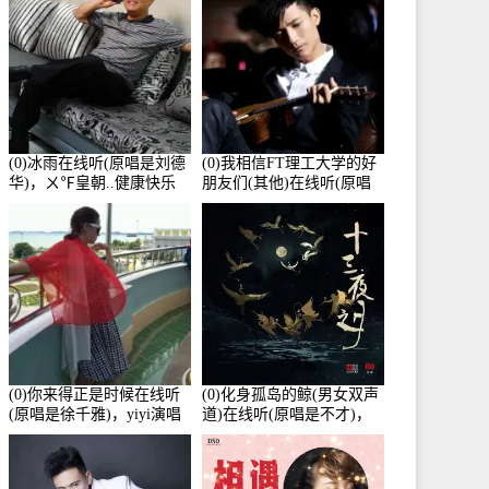
(0)冰雨在线听(原唱是刘德
(0)我相信FT理工大学的好
华)，ㄨ℉皇朝..健康快乐
朋友们(其他)在线听(原唱
演唱点播:26643次
是杨培安)，老乔演唱点
播:23714次
(0)你来得正是时候在线听
(0)化身孤岛的鲸(男女双声
(原唱是徐千雅)，yiyi演唱
道)在线听(原唱是不才)，
点播:21991次
HGBai演唱点播:19428次