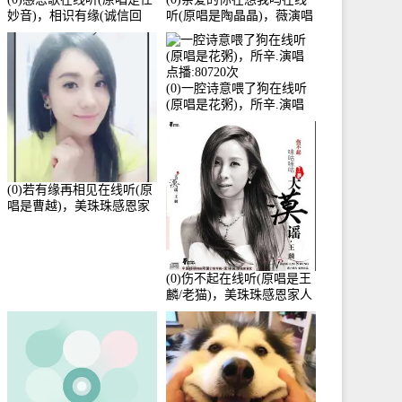
妙音)，相识有缘(诚信回
听(原唱是陶晶晶)，薇演唱
访)演唱点播:161288次
点播:159722次
(0)一腔诗意喂了狗在线听
(原唱是花粥)，所辛.演唱
点播:80720次
(0)若有缘再相见在线听(原
唱是曹越)，美珠珠感恩家
人演唱点播:88675次
(0)伤不起在线听(原唱是王
麟/老猫)，美珠珠感恩家人
演唱点播:80218次