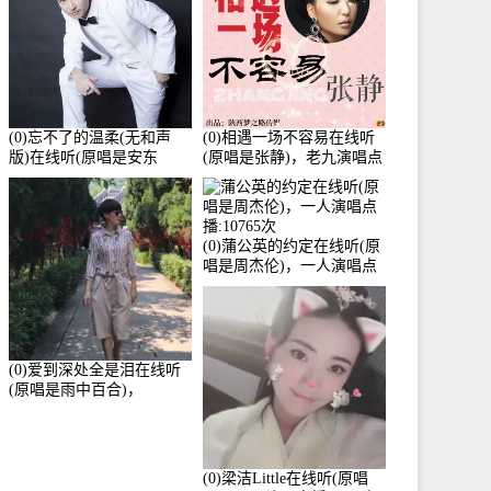
(0)忘不了的温柔(无和声
(0)相遇一场不容易在线听
版)在线听(原唱是安东
(原唱是张静)，老九演唱点
阳)，老九演唱点播:17392
播:11453次
次
(0)蒲公英的约定在线听(原
唱是周杰伦)，一人演唱点
播:10765次
(0)爱到深处全是泪在线听
(原唱是雨中百合)，
Yolanda He演唱点播:11101
次
(0)梁洁Little在线听(原唱