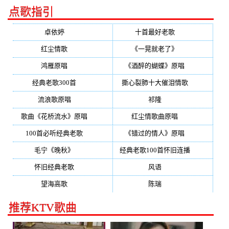
点歌指引
卓依婷
(350)
十首最好老歌
(300)
红尘情歌
(296)
《一晃就老了》
(253)
鸿雁原唱
(241)
《酒醉的蝴蝶》原唱
(220)
经典老歌300首
(203)
撕心裂肺十大催泪情歌
(195)
流浪歌原唱
(192)
祁隆
(188)
歌曲《花桥流水》原唱
(170)
红尘情歌曲原唱
(158)
100首必听经典老歌
(150)
《错过的情人》原唱
(142)
毛宁《晚秋》
(137)
经典老歌100首怀旧连播
(134)
怀旧经典老歌
(133)
风语
(132)
望海高歌
(131)
陈瑞
(128)
推荐KTV歌曲