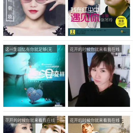
次
这一生回忆有你就足够(无
花开的时候你就来看我在线
和声版)在线听(原唱是关泽
听(原唱是张冬玲)，开心宝
楠)，龙圣情深则痛《暂
贝演唱点播:53次
离》演唱点播:28次
花开的时候你就来看我在线
花开的时候你就来看我在线
听(原唱是张冬玲)，高宝存
听(原唱是阿宝/张冬玲)，月