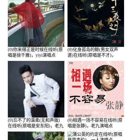
(0)你来得正是时候在线听(原
(0)化身孤岛的鲸(男女双声
唱是徐千雅)，yiyi演唱点
道)在线听(原唱是不才)，
播:21991次
HGBai演唱点播:19428次
(0)忘不了的温柔(无和声版)
(0)相遇一场不容易在线听(原
在线听(原唱是安东阳)，老九
唱是张静)，老九演唱点
演唱点播:17392次
播:11453次