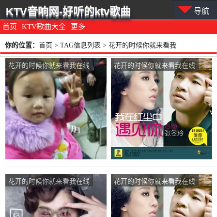
KTV音响网-好听的ktv歌曲
导航
首页
KTV歌曲大全
更多
你的位置：
首页
> TAG信息列表 > 花开的时候你就来看我
花开的时候你就来看我在线
花开的时候你就来看我在线
听(原唱是张冬玲)，欧兴国
听(原唱是张冬玲)，杨阳演
演唱点播:94次
唱点播:39次
花开的时候你就来看我在线
花开的时候你就来看我在线
听(原唱是张冬玲)，雨中漫
听(原唱是张冬玲)，hxm演
步！自娱自乐演唱点播:87
唱点播:125次