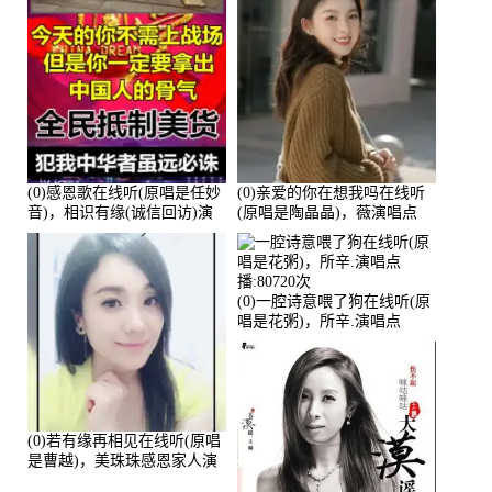
(0)感恩歌在线听(原唱是任妙
(0)亲爱的你在想我吗在线听
音)，相识有缘(诚信回访)演
(原唱是陶晶晶)，薇演唱点
唱点播:161288次
播:159722次
(0)一腔诗意喂了狗在线听(原
唱是花粥)，所辛.演唱点
播:80720次
(0)若有缘再相见在线听(原唱
是曹越)，美珠珠感恩家人演
唱点播:88675次