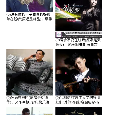
(0)没有你的日子我真的好孤
单在线听(原唱是韩晶)，牵手
人生（拒礼，花花支持互动
快乐）演唱点播:30445次
(0)爱永不变在线听(原唱是天
籁天)，迷惑乐陶陶[有事暂
离]演唱点播:27678次
(0)冰雨在线听(原唱是刘德
(0)我相信FT理工大学的好朋
华)，ㄨ℉皇朝..健康快乐演
友们(其他)在线听(原唱是杨
唱点播:26643次
培安)，老乔演唱点播:23714
次