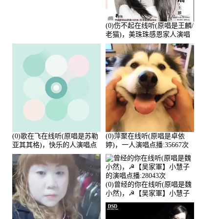
(0)伤不起在线听(原唱是王麟/
老猫)，美珠珠感恩家人演唱
点播:80218次
(0)歌在飞在线听(原唱是苏勒
(0)萍聚在线听(原唱是卓依
亚其其格)，快乐的人演唱点
婷)，一人演唱点播:35667次
播:36次
(0)曾经的你在线听(原唱是魏
小然)，☭【吴家軍】小慧子
的演唱点播:28043次