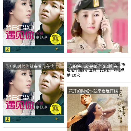
听(原唱是张冬玲)，炳哥演
听(原唱是阿宝/张冬玲)，随
唱点播:13次
意演唱点播:78次
花开的时候你就来看我在线
我的快乐就是想你(3D版)在
听(原唱是张冬玲)，钱世有
线听(原唱是许丽静)，宝
缘演唱点播:88次
贝，我爱你。演唱点播:131
次
花开的时候你就来看我在线
听(原唱是阿宝/张冬玲)，落
叶知秋演唱点播:37次