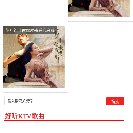
花开的时候你就来看我在线
听(原唱是阿宝/张冬玲)，漠
然演唱点播:283次
好听KTV歌曲