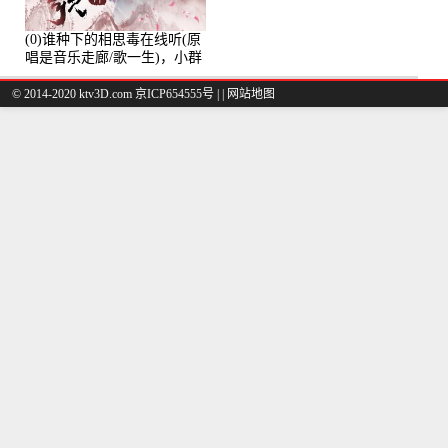
(0)谁种下的相思毒在线听(原
唱是音乐走廊/歌一生)，小群
演唱点播:8975次
© 2014-2020 ktv3D.com 京ICP654555号 |
|
网站地图