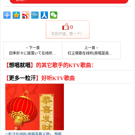
0
写的不错，赞一个！
< 下一首
上一首 >
四季折々に揺蕩いて在线听(原唱是After the Rain)，-理-演唱点播:36次
红尘情歌在线听(原唱是高安/黑鸭子组合)，小米演唱点播:96次
【
想唱就唱
】的其它歌手的KTV歌曲：
【
更多一粒汗
】好听KTV歌曲
一粒汗在线听(原唱是蔡义德)，想唱