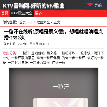
KTV音响网-好听的ktv歌曲
导航
首页
KTV歌曲大全
更多
你的位置：
首页
>
KTV歌曲大全
» 正文
一粒汗在线听(原唱是蔡义德)，想唱就唱演唱点
播:2552次
发布时间：2022年01月16日 10:40:11
歌曲分类：
一粒汗
想唱就唱
蔡义德
一粒粒汗珠
一粒米饭一滴汗下
一句
一粒汗歌曲意思
谁有一粒汗伴奏
为你一步一粒汗
最好的一粒
硬
一粒谷几身汗
一粒粟万颗子
伟哥一粒