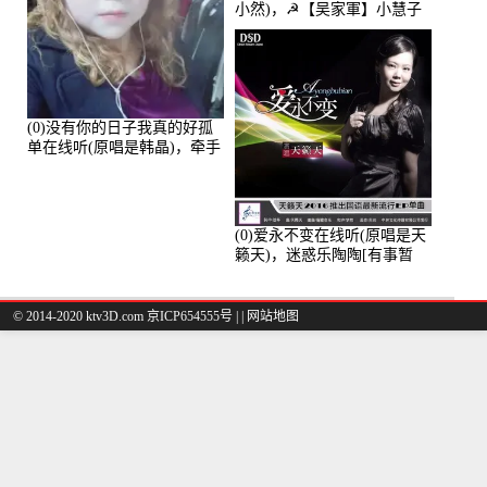
小然)，☭【吴家軍】小慧子
的演唱点播:28043次
(0)没有你的日子我真的好孤
单在线听(原唱是韩晶)，牵手
人生（拒礼，花花支持互动
快乐）演唱点播:30445次
(0)爱永不变在线听(原唱是天
籁天)，迷惑乐陶陶[有事暂
离]演唱点播:27678次
© 2014-2020 ktv3D.com 京ICP654555号 |
|
网站地图