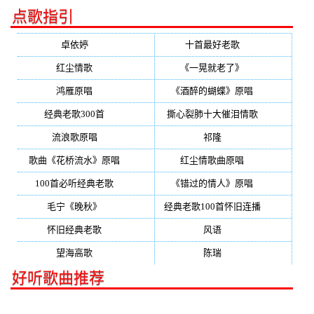
点歌指引
卓依婷
(350)
十首最好老歌
(300)
红尘情歌
(296)
《一晃就老了》
(253)
鸿雁原唱
(241)
《酒醉的蝴蝶》原唱
(220)
经典老歌300首
(203)
撕心裂肺十大催泪情歌
(195)
流浪歌原唱
(192)
祁隆
(188)
歌曲《花桥流水》原唱
(170)
红尘情歌曲原唱
(158)
100首必听经典老歌
(150)
《错过的情人》原唱
(142)
毛宁《晚秋》
(137)
经典老歌100首怀旧连播
(134)
怀旧经典老歌
(133)
风语
(132)
望海高歌
(131)
陈瑞
(128)
好听歌曲推荐