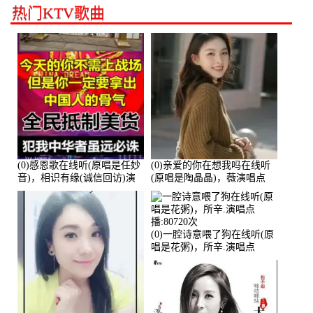
热门KTV歌曲
(0)感恩歌在线听(原唱是任妙
(0)亲爱的你在想我吗在线听
音)，相识有缘(诚信回访)演
(原唱是陶晶晶)，薇演唱点
唱点播:161288次
播:159722次
(0)一腔诗意喂了狗在线听(原
唱是花粥)，所辛.演唱点
播:80720次