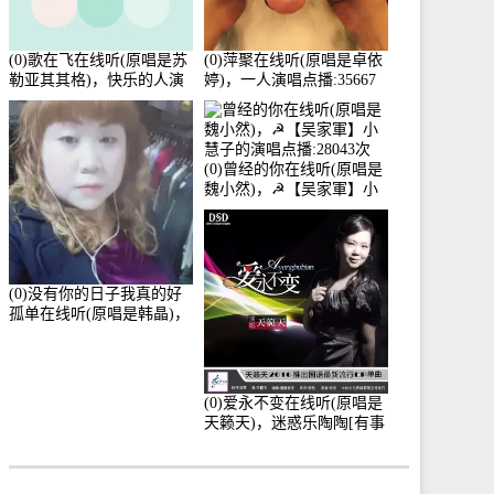
(0)歌在飞在线听(原唱是苏
(0)萍聚在线听(原唱是卓依
勒亚其其格)，快乐的人演
婷)，一人演唱点播:35667
唱点播:36次
次
(0)曾经的你在线听(原唱是
魏小然)，☭【吴家軍】小
慧子的演唱点播:28043次
(0)没有你的日子我真的好
孤单在线听(原唱是韩晶)，
牵手人生（拒礼，花花支
持互动快乐）演唱点
播:30445次
(0)爱永不变在线听(原唱是
天籁天)，迷惑乐陶陶[有事
暂离]演唱点播:27678次