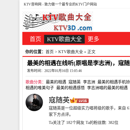
KTV音响网
- 致力做一个最专业的KTV门户网站
首页
KTV歌曲大全
更多
你的位置：
首页
>
KTV歌曲大全
» 正文
最美的相遇在线听(原唱是李志洲)，寇随英
发布时间：2022年01月16日 15:05:46
歌曲分类：
最美的相遇
寇随英
李志洲
最美的相遇手机铃
相遇的唯美句子
最美的相遇感悟
李志洲唱的最美的相遇
寇随英
寇随英是一位超级实力唱将级的歌手，来自 6
家下方点评。
Ta关注了 182个网友
Ta的粉丝数: 382位