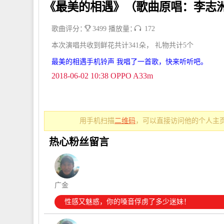
《最美的相遇》（歌曲原唱：李志
歌曲评分：
3499 播放量：
172
本次演唱共收到鲜花共计341朵， 礼物共计5个
最美的相遇手机铃声 我唱了一首歌，快来听听吧。
2018-06-02 10:38 OPPO A33m
用手机扫描
二维码
，可以直接访问他的个人主页
热心粉丝留言
广金
性感又魅惑，你的嗓音俘虏了多少迷妹！