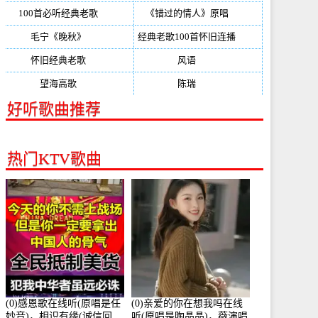
100首必听经典老歌
(150)
《错过的情人》原唱
(142)
毛宁《晚秋》
(137)
经典老歌100首怀旧连播
(134)
怀旧经典老歌
(133)
风语
(132)
望海高歌
(131)
陈瑞
(128)
好听歌曲推荐
热门KTV歌曲
(0)感恩歌在线听(原唱是任
(0)亲爱的你在想我吗在线
妙音)，相识有缘(诚信回
听(原唱是陶晶晶)，薇演唱