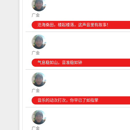
广金
沧海桑田，楼起楼落，这声音里有故事！
广金
气息稳如山，音准稳如钟
广金
音乐的动次打次，你早已了如指掌
广金