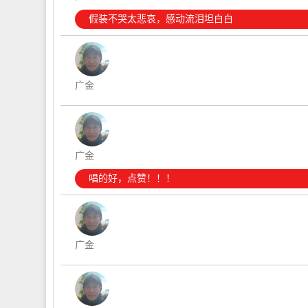
假装不哭太悲哀，感动流泪坦白白
广金
广金
唱的好，点赞！！！
广金