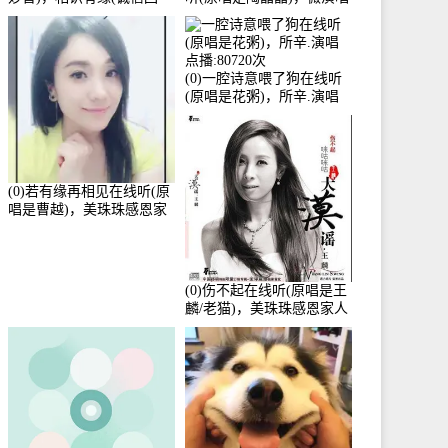
访)演唱点播:161288次
点播:159722次
(0)一腔诗意喂了狗在线听
(原唱是花粥)，所辛.演唱
点播:80720次
(0)若有缘再相见在线听(原
唱是曹越)，美珠珠感恩家
人演唱点播:88675次
(0)伤不起在线听(原唱是王
麟/老猫)，美珠珠感恩家人
演唱点播:80218次