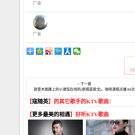
广金
广金
写
< 下一首
顾里木图路上的小酒馆在线听(原唱是狼戈)，咖啡演唱点播:84次
【
寇随英
】的其它歌手的KTV歌曲：
【
更多最美的相遇
】好听KTV歌曲