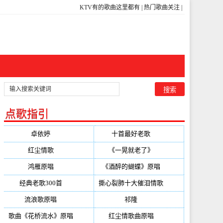
KTV有的歌曲这里都有
|
热门歌曲关注
|
点歌指引
卓依婷
(350)
十首最好老歌
(300)
红尘情歌
(296)
《一晃就老了》
(253)
鸿雁原唱
(241)
《酒醉的蝴蝶》原唱
(220)
经典老歌300首
(203)
撕心裂肺十大催泪情歌
(195)
流浪歌原唱
(192)
祁隆
(188)
歌曲《花桥流水》原唱
(170)
红尘情歌曲原唱
(158)