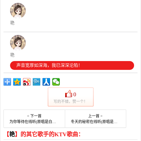
艳
艳
声音宽厚如深海，我已深深沦陷！
0
写的不错，赞一个！
< 下一首
上一首 >
为你等待在线听(原唱是白玛多吉)，云×ia演唱点播:14次
冬天的秘密在线听(原唱是周传雄)，艳演唱点播:52次
【
艳
】的其它歌手的KTV歌曲：