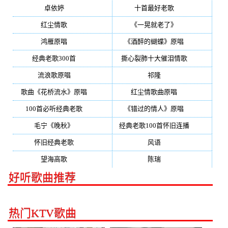
卓依婷
(350)
十首最好老歌
(300)
红尘情歌
(296)
《一晃就老了》
(253)
鸿雁原唱
(241)
《酒醉的蝴蝶》原唱
(220)
经典老歌300首
(203)
撕心裂肺十大催泪情歌
(195)
流浪歌原唱
(192)
祁隆
(188)
歌曲《花桥流水》原唱
(170)
红尘情歌曲原唱
(158)
100首必听经典老歌
(150)
《错过的情人》原唱
(142)
毛宁《晚秋》
(137)
经典老歌100首怀旧连播
(134)
怀旧经典老歌
(133)
风语
(132)
望海高歌
(131)
陈瑞
(128)
好听歌曲推荐
热门KTV歌曲