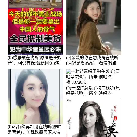
(0)感恩歌在线听(原唱是任妙
(0)亲爱的你在想我吗在线听
音)，相识有缘(诚信回访)演
(原唱是陶晶晶)，薇演唱点
唱点播:161288次
播:159722次
(0)一腔诗意喂了狗在线听(原
唱是花粥)，所辛.演唱点
播:80720次
(0)若有缘再相见在线听(原唱
是曹越)，美珠珠感恩家人演