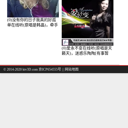
(0)没有你的日子我真的好孤
单在线听(原唱是韩晶)，牵手
人生（拒礼，花花支持互动
快乐）演唱点播:30445次
(0)爱永不变在线听(原唱是天
籁天)，迷惑乐陶陶[有事暂
离]演唱点播:27678次
© 2014-2020 ktv3D.com 京ICP654555号 |
|
网站地图