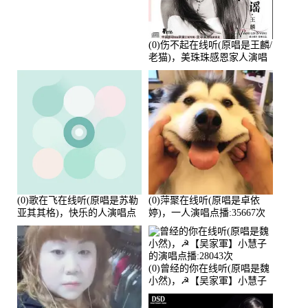
唱点播:88675次
(0)伤不起在线听(原唱是王麟/
老猫)，美珠珠感恩家人演唱
点播:80218次
(0)歌在飞在线听(原唱是苏勒
(0)萍聚在线听(原唱是卓依
亚其其格)，快乐的人演唱点
婷)，一人演唱点播:35667次
播:36次
(0)曾经的你在线听(原唱是魏
小然)，☭【吴家軍】小慧子
的演唱点播:28043次