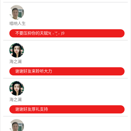
唱响人生
不要压抑你的天赋9( ˶˙º̬˙˶ )9
海之澜
谢谢好友来聆听大力
海之澜
谢谢好友厚礼支持