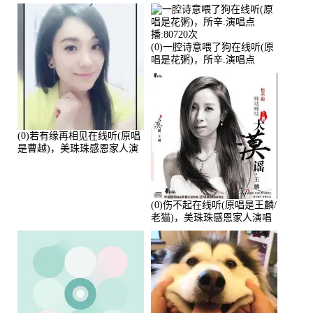
唱点播:161288次
播:159722次
(0)一腔诗意喂了狗在线听(原
唱是花粥)，所辛.演唱点
播:80720次
(0)若有缘再相见在线听(原唱
是曹越)，美珠珠感恩家人演
唱点播:88675次
(0)伤不起在线听(原唱是王麟/
老猫)，美珠珠感恩家人演唱
点播:80218次