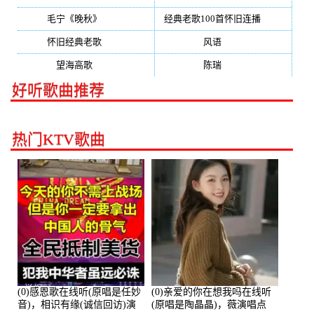
毛宁《晚秋》
(137)
经典老歌100首怀旧连播
(134)
怀旧经典老歌
(133)
风语
(132)
望海高歌
(131)
陈瑞
(128)
好听歌曲推荐
热门KTV歌曲
(0)感恩歌在线听(原唱是任妙
(0)亲爱的你在想我吗在线听
音)，相识有缘(诚信回访)演
(原唱是陶晶晶)，薇演唱点