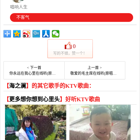
唱响人生
不客气
0
写的不错，赞一个！
< 下一首
上一首 >
你永远在我心里在线听(原唱是媚儿菲菲)，如此简单演唱点播:86次
敬爱的毛主席在线听(原唱是)，冷绪振演唱点播:34次
【
海之澜
】的其它歌手的KTV歌曲：
【
更多想你想到心里头
】好听KTV歌曲