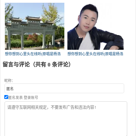
龙)，笑傲江湖♚演唱点播:78次
龙)，智多星演唱点播:77次
想你想到心里头在线听(原唱是杨浩
想你想到心里头在线听(原唱是杨浩
龙)，欧兴国演唱点播:75次
龙)，点烟抽寂寞演唱点播:68次
留言与评论（共有
0
条评论）
昵称：
匿名发表
登录账号