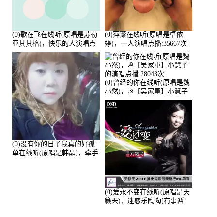
(0)歌在飞在线听(原唱是苏勒
(0)萍聚在线听(原唱是卓依
亚其其格)，快乐的人演唱点
婷)，一人演唱点播:35667次
播:36次
(0)曾经的你在线听(原唱是魏
小然)，☭【吴家軍】小慧子
的演唱点播:28043次
(0)没有你的日子我真的好孤
单在线听(原唱是韩晶)，牵手
人生（拒礼，花花支持互动
快乐）演唱点播:30445次
(0)爱永不变在线听(原唱是天
籁天)，迷惑乐陶陶[有事暂
离]演唱点播:27678次