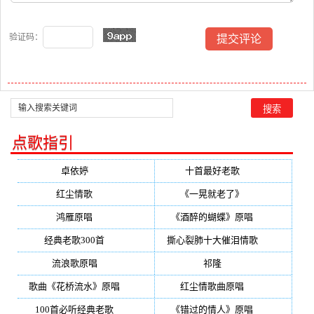
验证码：
点歌指引
卓依婷
(350)
十首最好老歌
(300)
红尘情歌
(296)
《一晃就老了》
(253)
鸿雁原唱
(241)
《酒醉的蝴蝶》原唱
(220)
经典老歌300首
(203)
撕心裂肺十大催泪情歌
(195)
流浪歌原唱
(192)
祁隆
(188)
歌曲《花桥流水》原唱
(170)
红尘情歌曲原唱
(158)
100首必听经典老歌
(150)
《错过的情人》原唱
(142)