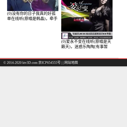
(0)没有你的日子我真的好孤
单在线听(原唱是韩晶)，牵手
人生（拒礼，花花支持互动
快乐）演唱点播:30445次
(0)爱永不变在线听(原唱是天
籁天)，迷惑乐陶陶[有事暂
离]演唱点播:27678次
© 2014-2020 ktv3D.com 京ICP654555号 |
|
网站地图