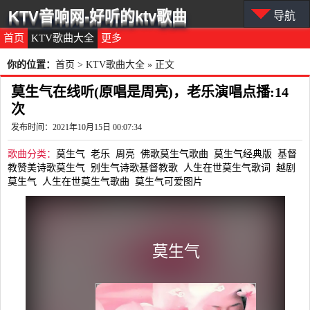
KTV音响网-好听的ktv歌曲
导航
首页
KTV歌曲大全
更多
你的位置：
首页
>
KTV歌曲大全
» 正文
莫生气在线听(原唱是周亮)，老乐演唱点播:14
次
发布时间：2021年10月15日 00:07:34
歌曲分类：
莫生气
老乐
周亮
佛歌莫生气歌曲
莫生气经典版
基督
教赞美诗歌莫生气
别生气诗歌基督教歌
人生在世莫生气歌词
越剧
莫生气
人生在世莫生气歌曲
莫生气可爱图片