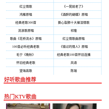
红尘情歌
(296)
《一晃就老了》
(253)
鸿雁原唱
(241)
《酒醉的蝴蝶》原唱
(220)
经典老歌300首
(203)
撕心裂肺十大催泪情歌
(195)
流浪歌原唱
(192)
祁隆
(188)
歌曲《花桥流水》原唱
(170)
红尘情歌曲原唱
(158)
100首必听经典老歌
(150)
《错过的情人》原唱
(142)
毛宁《晚秋》
(137)
经典老歌100首怀旧连播
(134)
怀旧经典老歌
(133)
风语
(132)
望海高歌
(131)
陈瑞
(128)
好听歌曲推荐
热门KTV歌曲