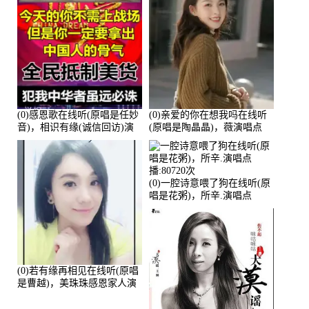
(0)感恩歌在线听(原唱是任妙
(0)亲爱的你在想我吗在线听
音)，相识有缘(诚信回访)演
(原唱是陶晶晶)，薇演唱点
唱点播:161288次
播:159722次
(0)一腔诗意喂了狗在线听(原
唱是花粥)，所辛.演唱点
播:80720次
(0)若有缘再相见在线听(原唱
是曹越)，美珠珠感恩家人演
唱点播:88675次