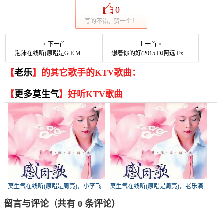
0
写的不错，赞一个！
< 下一首
上一首 >
泡沫在线听(原唱是G.E.M. 邓紫棋)，雪&离「ACG」演唱点播:32次
想着你的好(2015 DJ阿远 Extended混音版)在线听(原唱是祁隆)，海之澜演唱点播:28次
【
老乐
】的其它歌手的KTV歌曲：
【
更多莫生气
】好听KTV歌曲
莫生气在线听(原唱是周亮)，小李飞
莫生气在线听(原唱是周亮)，老乐演
刀欢欢笑演唱点播:21次
唱点播:14次
留言与评论（共有
0
条评论）