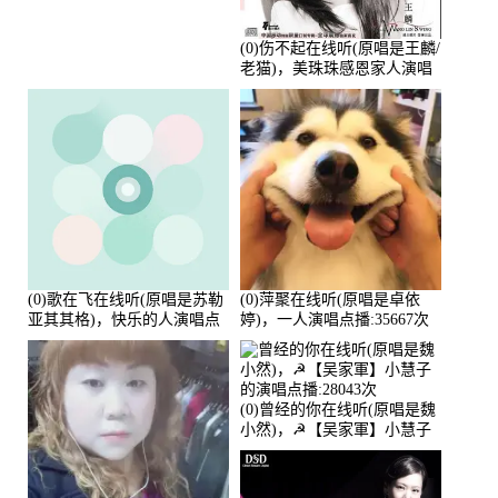
(0)伤不起在线听(原唱是王麟/
老猫)，美珠珠感恩家人演唱
点播:80218次
(0)歌在飞在线听(原唱是苏勒
(0)萍聚在线听(原唱是卓依
亚其其格)，快乐的人演唱点
婷)，一人演唱点播:35667次
播:36次
(0)曾经的你在线听(原唱是魏
小然)，☭【吴家軍】小慧子
的演唱点播:28043次