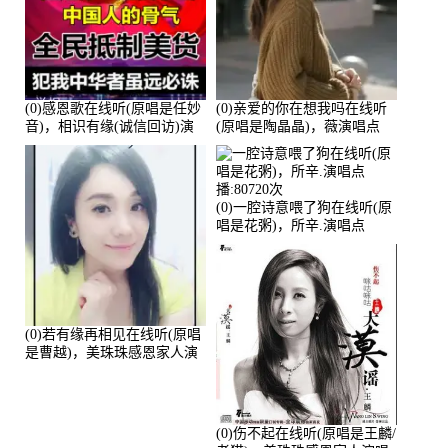
(0)感恩歌在线听(原唱是任妙
(0)亲爱的你在想我吗在线听
音)，相识有缘(诚信回访)演
(原唱是陶晶晶)，薇演唱点
唱点播:161288次
播:159722次
(0)一腔诗意喂了狗在线听(原
唱是花粥)，所辛.演唱点
播:80720次
(0)若有缘再相见在线听(原唱
是曹越)，美珠珠感恩家人演
唱点播:88675次
(0)伤不起在线听(原唱是王麟/