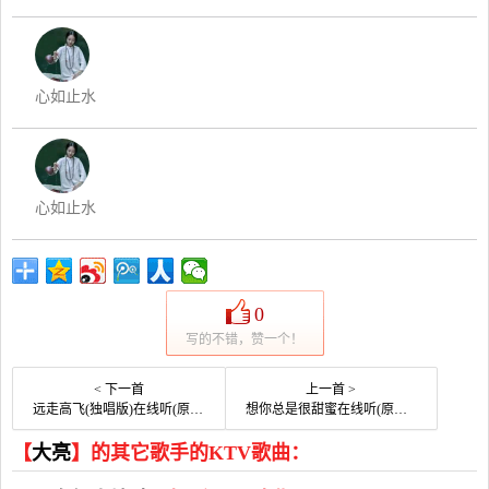
心如止水
心如止水
0
写的不错，赞一个！
< 下一首
上一首 >
远走高飞(独唱版)在线听(原唱是金志文)，枫糖演唱点播:55次
想你总是很甜蜜在线听(原唱是高安)，梦想演唱点播:23次
【
大亮
】的其它歌手的KTV歌曲：