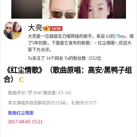
大亮
大亮是一位超级实力唱将级的歌手，来自 62的
boy。唱
了5年的歌，下面是它发布的新歌：< 红尘情歌>,欢迎大
家下方点评。
Ta关注了 14个网友
Ta的粉丝数: 2552位
《红尘情歌》（歌曲原唱：高安/黑鸭子组
合）
C
歌曲评分：
2646 播放量：
142
本次演唱共收到鲜花共计233朵， 礼物共计35个
歌曲红尘情歌
2017-08-05 15:21