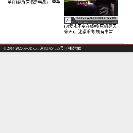
单在线听(原唱是韩晶)，牵手
人生（拒礼，花花支持互动
快乐）演唱点播:30445次
(0)爱永不变在线听(原唱是天
籁天)，迷惑乐陶陶[有事暂
离]演唱点播:27678次
© 2014-2020 ktv3D.com 京ICP654555号 |
|
网站地图