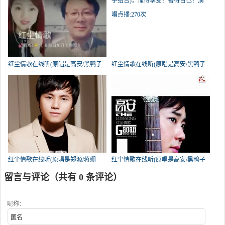
红尘情歌在线听(原唱是高安/黑鸭子
红尘情歌在线听(原唱是高安/黑鸭子
组合)，旭日东升（拒币）演唱点
组合)，懂得享受！善待自己！演唱
播:474次
点播:270次
红尘情歌在线听(原唱是郑源/蒋姗
红尘情歌在线听(原唱是高安/黑鸭子
倍)，缘梦演唱点播:243次
组合)，奕珊演唱点播:234次
留言与评论（共有
0
条评论）
昵称：