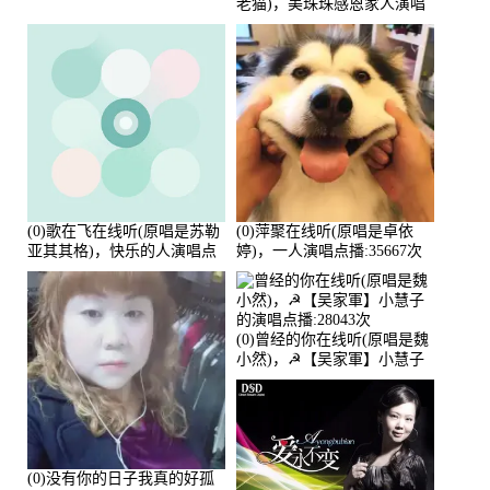
老猫)，美珠珠感恩家人演唱
点播:80218次
(0)歌在飞在线听(原唱是苏勒
(0)萍聚在线听(原唱是卓依
亚其其格)，快乐的人演唱点
婷)，一人演唱点播:35667次
播:36次
(0)曾经的你在线听(原唱是魏
小然)，☭【吴家軍】小慧子
的演唱点播:28043次
(0)没有你的日子我真的好孤