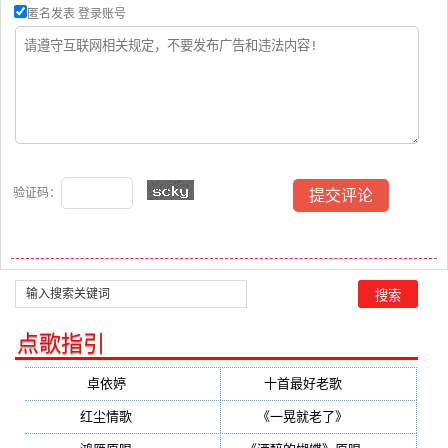
匿名发表
登录账号
验证码：
点歌指引
卓依婷
(350)
十首最好老歌
(300)
红尘情歌
(296)
《一晃就老了》
(253)