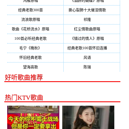
鸿雁原唱
(241)
《酒醉的蝴蝶》原唱
(220)
经典老歌300首
(203)
撕心裂肺十大催泪情歌
(195)
流浪歌原唱
(192)
祁隆
(188)
歌曲《花桥流水》原唱
(170)
红尘情歌曲原唱
(158)
100首必听经典老歌
(150)
《错过的情人》原唱
(142)
毛宁《晚秋》
(137)
经典老歌100首怀旧连播
(134)
怀旧经典老歌
(133)
风语
(132)
望海高歌
(131)
陈瑞
(128)
好听歌曲推荐
热门KTV歌曲