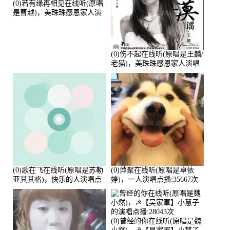
(0)若有缘再相见在线听(原唱
是曹越)，美珠珠感恩家人演
唱点播:88675次
(0)伤不起在线听(原唱是王麟/
老猫)，美珠珠感恩家人演唱
点播:80218次
(0)歌在飞在线听(原唱是苏勒
(0)萍聚在线听(原唱是卓依
亚其其格)，快乐的人演唱点
婷)，一人演唱点播:35667次
播:36次
(0)曾经的你在线听(原唱是魏