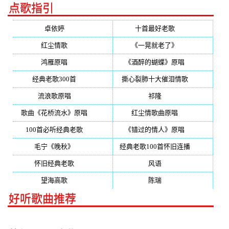
点歌指引
卓依婷
(350)
十首最好老歌
(300)
红尘情歌
(296)
《一晃就老了》
(253)
鸿雁原唱
(241)
《酒醉的蝴蝶》原唱
(220)
经典老歌300首
(203)
撕心裂肺十大催泪情歌
(195)
流浪歌原唱
(192)
祁隆
(188)
歌曲《花桥流水》原唱
(170)
红尘情歌曲原唱
(158)
100首必听经典老歌
(150)
《错过的情人》原唱
(142)
毛宁《晚秋》
(137)
经典老歌100首怀旧连播
(134)
怀旧经典老歌
(133)
风语
(132)
望海高歌
(131)
陈瑞
(128)
好听歌曲推荐