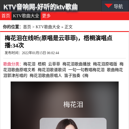
KTV音响网-好听的ktv歌曲
导航
首页
KTV歌曲大全
更多
你的位置：
首页
>
KTV歌曲大全
» 正文
梅花泪在线听(原唱是云菲菲)，梧桐演唱点
播:34次
发布时间：2022年01月15日 06:02:44
歌曲分类：
梅花泪
梧桐
云菲菲
梅花泪歌曲播放
梅花泪原唱版
梅
花泪歌曲原唱文希
梅花泪歌谱歌词
一句一句教唱梅花泪
歌曲梅花
泪郭津彤唱的
梅花泪歌曲原唱人
笛子独奏《梅