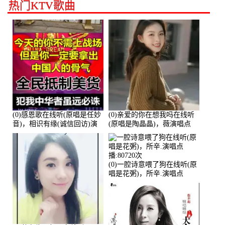
热门KTV歌曲
(0)感恩歌在线听(原唱是任妙
(0)亲爱的你在想我吗在线听
音)，相识有缘(诚信回访)演
(原唱是陶晶晶)，薇演唱点
唱点播:161288次
播:159722次
(0)一腔诗意喂了狗在线听(原
唱是花粥)，所辛.演唱点
播:80720次