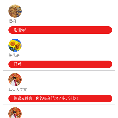
梧桐
谢谢你！
葵花语
好听
耳火大圭文
性感又魅惑，你的嗓音俘虏了多少迷妹！