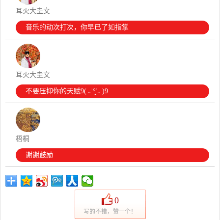
耳火大圭文
音乐的动次打次，你早已了如指掌
耳火大圭文
不要压抑你的天赋9( ˶˙º̬˙˶ )9
梧桐
谢谢鼓励
0
写的不错，赞一个！