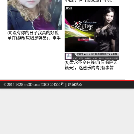
小然)，☭【吴家軍】小慧子
的演唱点播:28043次
(0)没有你的日子我真的好孤
单在线听(原唱是韩晶)，牵手
人生（拒礼，花花支持互动
快乐）演唱点播:30445次
(0)爱永不变在线听(原唱是天
籁天)，迷惑乐陶陶[有事暂
离]演唱点播:27678次
© 2014-2020 ktv3D.com 京ICP654555号 |
|
网站地图