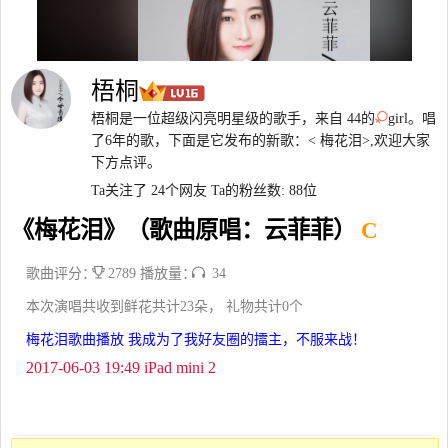
梧桐
梧桐是一位超级闪亮明星级的歌手，来自 44的
girl。唱
了6年的歌，下面是它发布的新歌：< 梅花泪>,欢迎大家
下方点评。
Ta关注了 24个网友
Ta的粉丝数: 88位
《梅花泪》（歌曲原唱：云菲菲）
C
歌曲评分：
2789 播放量：
34
本次演唱共收到鲜花共计23朵， 礼物共计0个
梅花泪歌曲播放 我成为了我好友圈的擂主，不服来战！
2017-06-03 19:49 iPad mini 2