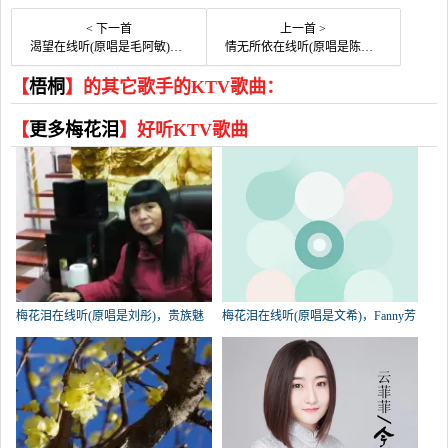
< 下一首
上一首 >
渴望在线听(原唱是毛阿敏)，大华演唱点播:86次
情无所依在线听(原唱是陈瑞)，琼花 〈暂离〉演唱点播:200次
【
梧桐
】的其它歌手的KTV歌曲：
【
更多梅花泪
】好听KTV歌曲
梅花泪在线听(原唱是刘彤)，贵族魅
梅花泪在线听(原唱是文希)，Fanny芳
力湘茶演唱点播:1454次
演唱点播:439次