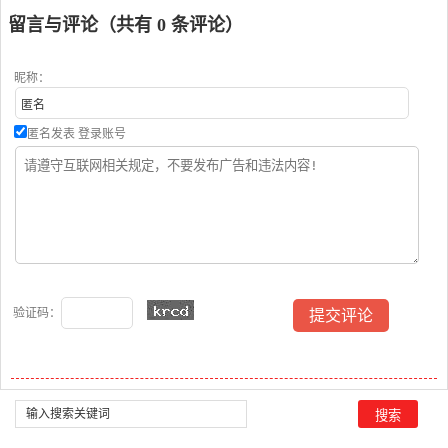
演唱点播:146次
演唱点播:126次
留言与评论（共有
0
条评论）
昵称：
匿名发表
登录账号
验证码：