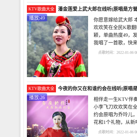
潘金莲爱上武大郎在线听(原唱是方誉
KTV歌曲大全
播放:49
你愿意嫁给武大郎 
欢欢笑在全民K歌翻
颖，单曲热度49，发布
我唱了一首歌，快
点歌时间：2022-01-06 08
愿意嫁给武大郎
武大
今夜的你又在和谁约会在线听(原唱是
KTV歌曲大全
播放:26
相伴走一生KTV伴
小李飞刀欢欢笑在全
约会原唱为乔玲儿，单曲
花和1个礼物，从新
点歌时间：2022-01-06 08