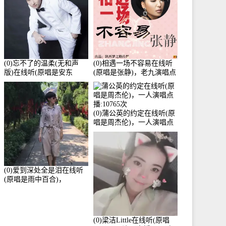
(0)忘不了的温柔(无和声
(0)相遇一场不容易在线听
版)在线听(原唱是安东
(原唱是张静)，老九演唱点
阳)，老九演唱点播:17392
播:11453次
次
(0)蒲公英的约定在线听(原
唱是周杰伦)，一人演唱点
播:10765次
(0)爱到深处全是泪在线听
(原唱是雨中百合)，
Yolanda He演唱点播:11101
次
(0)梁洁Little在线听(原唱