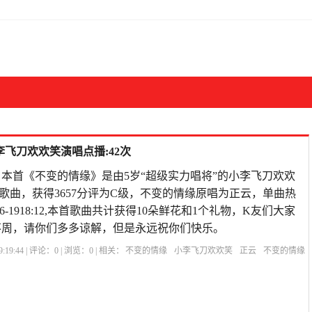
李飞刀欢欢笑演唱点播:42次
载 本首《不变的情缘》是由5岁“超级实力唱将”的小李飞刀欢欢
歌曲，获得3657分评为C级，不变的情缘原唱为正云，单曲热
-06-1918:12,本首歌曲共计获得10朵鲜花和1个礼物，K友们大家
不周，请你们多多谅解，但是永远祝你们快乐。
:19:44 | 评论：
0
| 浏览：
0
| 相关：
不变的情缘
小李飞刀欢欢笑
正云
不变的情缘
男女对唱
不变的情缘原唱正版
不变的情缘简谱
不变的情缘花姐
不变的情缘的说