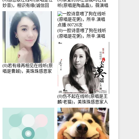
妙音)，相识有缘(诚信回
听(原唱是陶晶晶)，薇演唱
访)演唱点播:161288次
点播:159722次
(0)一腔诗意喂了狗在线听
(原唱是花粥)，所辛.演唱
点播:80720次
(0)若有缘再相见在线听(原
唱是曹越)，美珠珠感恩家
人演唱点播:88675次
(0)伤不起在线听(原唱是王
麟/老猫)，美珠珠感恩家人
演唱点播:80218次