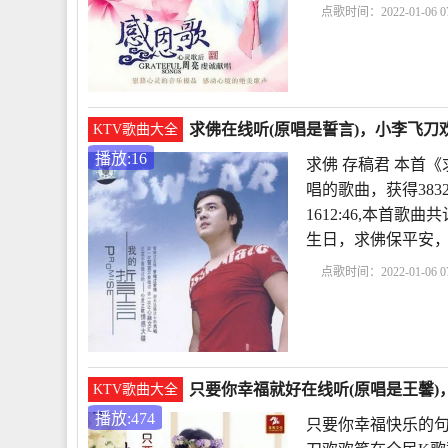
点歌时间：2022-01-06 07
句子
莫生气经典语录
句话马上让你不心烦
求佛在线听(原唱是誓言)，小李飞刀欢
KTV歌曲大全
播放:16
求佛 存稿君 本首
唱的歌曲，获得383
1612:46,本首
生日，求佛保平安
点歌时间：2022-01-06 07
老歌100首怀旧连播
求
表达的情感
白狐
只要你幸福就好在线听(原唱是王馨)，
KTV歌曲大全
播放:474
只要你幸福快乐的句