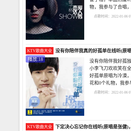
物，我参与了合唱，
点歌时间：2022-01-06 07
格
男人都死哪去了
没有你陪伴我真的好孤单在线听(原唱
KTV歌曲大全
播放:18
没有你陪伴我好孤独
小李飞刀欢欢笑在全
好孤单原唱为冷漠，单曲
花和0个礼物，我参
点歌时间：2022-01-06 07
漠
没有你陪伴我好孤
下定决心忘记你在线听(原唱是张健)
KTV歌曲大全