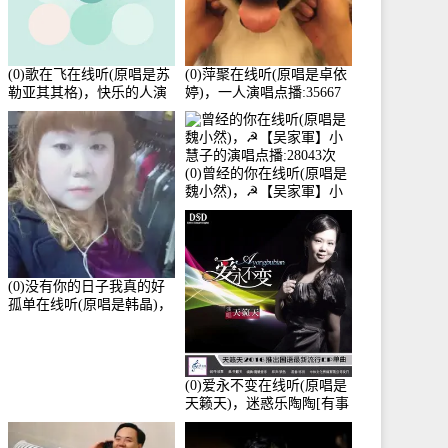
(0)歌在飞在线听(原唱是苏
(0)萍聚在线听(原唱是卓依
勒亚其其格)，快乐的人演
婷)，一人演唱点播:35667
唱点播:36次
次
(0)曾经的你在线听(原唱是
魏小然)，☭【吴家軍】小
慧子的演唱点播:28043次
(0)没有你的日子我真的好
孤单在线听(原唱是韩晶)，
牵手人生（拒礼，花花支
持互动快乐）演唱点
播:30445次
(0)爱永不变在线听(原唱是
天籁天)，迷惑乐陶陶[有事
暂离]演唱点播:27678次