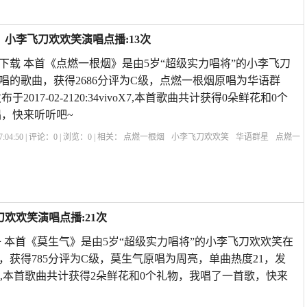
，小李飞刀欢欢笑演唱点播:13次
费下载 本首《点燃一根烟》是由5岁“超级实力唱将”的小李飞刀
唱的歌曲，获得2686分评为C级，点燃一根烟原唱为华语群
2017-02-2120:34vivoX7,本首歌曲共计获得0朵鲜花和0个
，快来听听吧~
:04:50 | 评论：
0
| 浏览：
0
| 相关：
点燃一根烟
小李飞刀欢欢笑
华语群星
点燃一
我一支烟叶子原型
点燃一根烟泳装歌曲
韩宝仪的点燃一根烟
点燃一根烟原唱男人
欢欢笑演唱点播:21次
 本首《莫生气》是由5岁“超级实力唱将”的小李飞刀欢欢笑在
，获得785分评为C级，莫生气原唱为周亮，单曲热度21，发
022:14,本首歌曲共计获得2朵鲜花和0个礼物，我唱了一首歌，快来