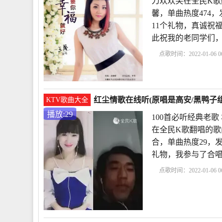
刀欢欢笑在全民K歌
馨，单曲热度474，发布
11个礼物，真诚祝
此祝我的老同学们
点歌时间：2022-01-06 06
幸福快乐的句子
你幸
红尘情歌在线听(原唱是高安/黑鸭子组
KTV歌曲大全
播放:29
100首必听经典老
在全民K歌翻唱的歌
合，单曲热度29，发布于
礼物，我参与了合唱
点歌时间：2022-01-06 06
合
100首必听经典老歌
秋》
歌曲《九妹》原