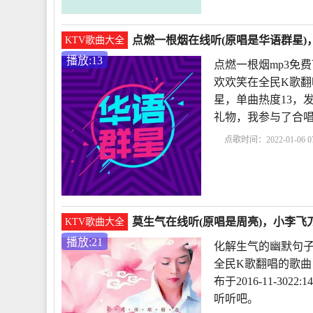
点燃一根烟在线听(原唱是华语群星)
KTV歌曲大全
播放:13
点燃一根烟mp3免
欢欢笑在全民K歌翻
星，单曲热度13，发布于
礼物，我参与了合唱
点歌时间：2022-01-06 07
根烟mp3免费下载
给
版
点燃一根烟歌词
莫生气在线听(原唱是周亮)，小李飞刀
KTV歌曲大全
播放:21
化解生气的幽默句子
全民K歌翻唱的歌曲
布于2016-11-3
听听吧。