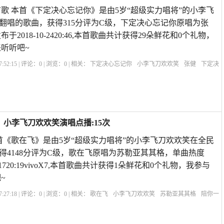
歌 本首《下定决心忘记你》是由5岁“超级实力唱将”的小李飞
翻唱的歌曲，获得315分评为C级，下定决心忘记你原唱为张
于2018-10-2420:46,本首歌曲共计获得29朵鲜花和0个礼物，
听听吧~
:52:15 | 评论：
0
| 浏览：
0
| 相关：
下定决心忘记你
小李飞刀欢欢笑
张健
下定决
决心忘记你～乞丐
全网最火乞丐唱歌
一首被乞丐唱红的歌曲
下定决心忘记你Dj
，小李飞刀欢欢笑演唱点播:15次
首《歌在飞》是由5岁“超级实力唱将”的小李飞刀欢欢笑在全民
得4148分评为C级，歌在飞原唱为苏勒亚其其格，单曲热度
2-1720:19vivoX7,本首歌曲共计获得1朵鲜花和0个礼物，我参与
~
:27:18 | 评论：
0
| 浏览：
0
| 相关：
歌在飞
小李飞刀欢欢笑
苏勒亚其其格
陪你一
广场舞
经典老歌300首
红尘情歌
歌在飞鬼步舞
歌在飞原唱本人
歌在飞第几