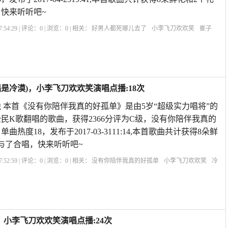
快来听听吧~
:54:29 | 评论：
0
| 浏览：
0
| 相关：
好男人都死哪儿去了
小李飞刀欢欢笑
崔子
好男人都哪儿去了
好男人都死哪去了图片
好男人都死去哪了dj小星
是冷漠)，小李飞刀欢欢笑演唱点播:18次
 本首《没有你陪伴我真的好孤单》是由5岁“超级实力唱将”的
民K歌翻唱的歌曲，获得2366分评为C级，没有你陪伴我真的
热度18，发布于2017-03-3111:14,本首歌曲共计获得8朵鲜
与了合唱，快来听听吧~
:52:59 | 评论：
0
| 浏览：
0
| 相关：
没有你陪伴我真的好孤单
小李飞刀欢欢笑
冷
独
，小李飞刀欢欢笑演唱点播:24次