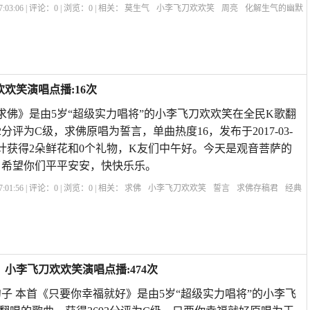
:03:06 | 评论：
0
| 浏览：
0
| 相关：
莫生气
小李飞刀欢欢笑
周亮
化解生气的幽默
莫生气经典版
最经典的宽心话
劝人消气的搞笑句子
让人静心不生气的图片
三
欢笑演唱点播:16次
《求佛》是由5岁“超级实力唱将”的小李飞刀欢欢笑在全民K歌翻
2分评为C级，求佛原唱为誓言，单曲热度16，发布于2017-03-
歌曲共计获得2朵鲜花和0个礼物，K友们中午好。今天是观音菩萨的
，希望你们平平安安，快快乐乐。
:01:56 | 评论：
0
| 浏览：
0
| 相关：
求佛
小李飞刀欢欢笑
誓言
求佛存稿君
经典
佛陈超原唱
求佛原唱去世
求佛歌曲想表达的意思
求佛歌曲mv是哪个电影
求佛
小李飞刀欢欢笑演唱点播:474次
子 本首《只要你幸福就好》是由5岁“超级实力唱将”的小李飞