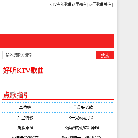
KTV有的歌曲这里都有
|
热门歌曲关注
|
好听KTV歌曲
点歌指引
卓依婷
(350)
十首最好老歌
(300)
红尘情歌
(296)
《一晃就老了》
(253)
鸿雁原唱
(241)
《酒醉的蝴蝶》原唱
(220)
经典老歌300首
(203)
撕心裂肺十大催泪情歌
(195)