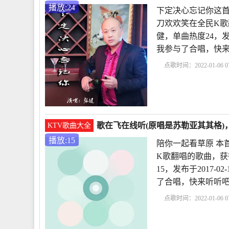
播放:24
下定决心忘记你这首
刀欢欢笑在全民K歌
健，单曲热度24，发布
我参与了合唱，快来
点歌时间：2022-01-06 07
心忘记你这首歌
下定
版
《一晃就老了》
歌在飞在线听(原唱是苏勒亚其其格)
KTV歌曲大全
播放:15
陪你一起看草原 本
K歌翻唱的歌曲，获
15，发布于2017-0
了合唱，快来听听吧
点歌时间：2022-01-06 07
起看草原
最新100首
版
十首最好老歌