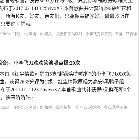
翻唱的歌曲，获得3693分评为C级，只要你幸福就好原唱为王
于2017-02-1413:25vivoX7,本首歌曲共计获得296朵鲜花和
福，所有K友，好友，亲友们，只要你幸福就好。谢谢聆听在
，只要你幸福就
:58:36 | 评论：
0
| 浏览：
0
| 相关：
只要你幸福就好
小李飞刀欢欢笑
王馨
只要你
福就好的句子
你幸福就好歌曲
只要你开心就好歌词
你幸福就好歌词
合)，小李飞刀欢欢笑演唱点播:29次
歌 本首《红尘情歌》是由5岁“超级实力唱将”的小李飞刀欢欢笑
曲，获得2635分评为C级，红尘情歌原唱为高安/黑鸭子组
2017-01-1123:26vivoX7,本首歌曲共计获得0朵鲜花和0个
，快来听听吧~
:55:34 | 评论：
0
| 浏览：
0
| 相关：
红尘情歌
小李飞刀欢欢笑
高安/黑鸭子组
红尘情歌dj舞曲嗨起来
歌曲《花桥流水》原唱
一首《红尘情歌》
毛宁《晚
唱