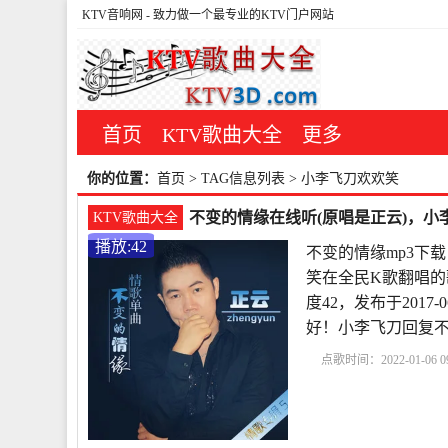
KTV音响网
- 致力做一个最专业的KTV门户网站
首页
KTV歌曲大全
更多
你的位置：
首页
> TAG信息列表 > 小李飞刀欢欢笑
不变的情缘在线听(原唱是正云)，小
KTV歌曲大全
播放:42
不变的情缘mp3下
笑在全民K歌翻唱的
度42，发布于2017
好！小李飞刀回复
点歌时间：2022-01-06 09
mp3下载
不变的情缘
说
不变的情缘dj