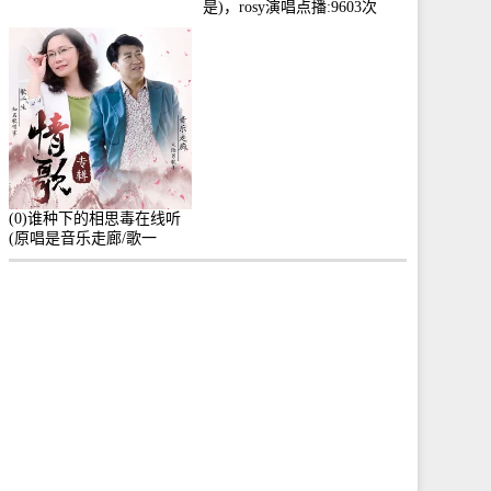
是)，rosy演唱点播:9603次
(0)谁种下的相思毒在线听
(原唱是音乐走廊/歌一
生)，小群演唱点播:8975次