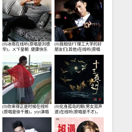
(0)冰雨在线听(原唱是刘德
(0)我相信FT理工大学的好
华)，ㄨ℉皇朝..健康快乐
朋友们(其他)在线听(原唱
演唱点播:26643次
是杨培安)，老乔演唱点
播:23714次
(0)你来得正是时候在线听
(0)化身孤岛的鲸(男女双声
(原唱是徐千雅)，yiyi演唱
道)在线听(原唱是不才)，
点播:21991次
HGBai演唱点播:19428次