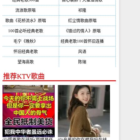
流浪歌原唱
(192)
祁隆
(188)
歌曲《花桥流水》原唱
(170)
红尘情歌曲原唱
(158)
100首必听经典老歌
(150)
《错过的情人》原唱
(142)
毛宁《晚秋》
(137)
经典老歌100首怀旧连播
(134)
怀旧经典老歌
(133)
风语
(132)
望海高歌
(131)
陈瑞
(128)
推荐KTV歌曲
(0)感恩歌在线听(原唱是任
(0)亲爱的你在想我吗在线