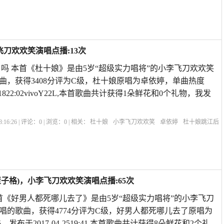
奏
暴林的今夜你和谁约会
今晚和谁约会原歌
刀欢欢笑演唱点播:13次
吗 本首《杜十娘》是由5岁“超级实力唱将”的小李飞刀欢欢笑
曲，获得3408分评为C级，杜十娘原唱为卓依婷，单曲热度
8-1822:02vivoY22L,本首歌曲共计获得1朵鲜花和0个礼物，我发
:16:26 | 评论：
0
| 浏览：
0
| 相关：
杜十娘
小李飞刀欢欢笑
卓依婷
杜十娘跳江后
百宝箱原文
杜十娘怎么这么有钱
杜十娘结局
简述杜十娘故事梗概
子格)，小李飞刀欢欢笑演唱点播:65次
首《好男人都死哪儿去了》是由5岁“超级实力唱将”的小李飞刀
唱的歌曲，获得4774分评为C级，好男人都死哪儿去了原唱为
发布于2017-04-2519:41,本首歌曲共计获得8朵鲜花和2个礼