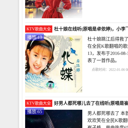
儿
相伴走一生KTV伴
杜十娘在线听(原唱是卓依婷)，小李飞
KTV歌曲大全
播放:13
杜十娘跳江后得救了
在全民K歌翻唱的歌
13，发布于2016-0
表了一首作品。
点歌时间：2022-01-06 08
得救了吗
杜十娘怒沉
好男人都死哪儿去了在线听(原唱是崔
KTV歌曲大全
播放:65
男人都死哪去了 本
欢欢笑在全民K歌翻
崔子格，单曲热度65，