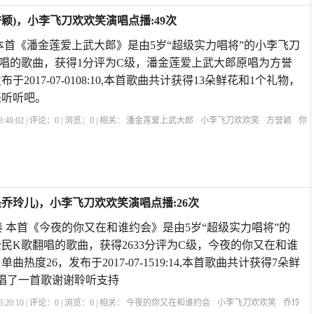
颖)，小李飞刀欢欢笑演唱点播:49次
本首《潘金莲爱上武大郎》是由5岁“超级实力唱将”的小李飞刀
唱的歌曲，获得1分评为C级，潘金莲爱上武大郎原唱为方誉
于2017-07-0108:10,本首歌曲共计获得13朵鲜花和1个礼物，
来听听吧。
:48:02 | 评论：
0
| 浏览：
0
| 相关：
潘金莲爱上武大郎
小李飞刀欢欢笑
方誉颖
你
郎新传
乔玲儿)，小李飞刀欢欢笑演唱点播:26次
奏 本首《今夜的你又在和谁约会》是由5岁“超级实力唱将”的
民K歌翻唱的歌曲，获得2633分评为C级，今夜的你又在和谁
热度26，发布于2017-07-1519:14,本首歌曲共计获得7朵鲜
唱了一首歌谢谢聆听支持
:20:10 | 评论：
0
| 浏览：
0
| 相关：
今夜的你又在和谁约会
小李飞刀欢欢笑
乔玲