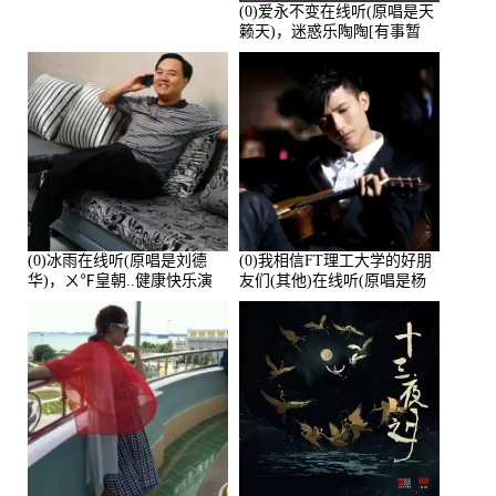
(0)爱永不变在线听(原唱是天
籁天)，迷惑乐陶陶[有事暂
离]演唱点播:27678次
(0)冰雨在线听(原唱是刘德
(0)我相信FT理工大学的好朋
华)，ㄨ℉皇朝..健康快乐演
友们(其他)在线听(原唱是杨
唱点播:26643次
培安)，老乔演唱点播:23714
次