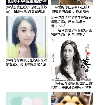
(0)感恩歌在线听(原唱是任妙
(0)亲爱的你在想我吗在线听
音)，相识有缘(诚信回访)演
(原唱是陶晶晶)，薇演唱点
唱点播:161288次
播:159722次
(0)一腔诗意喂了狗在线听(原
唱是花粥)，所辛.演唱点
播:80720次
(0)若有缘再相见在线听(原唱
是曹越)，美珠珠感恩家人演
唱点播:88675次
(0)伤不起在线听(原唱是王麟/
老猫)，美珠珠感恩家人演唱
点播:80218次