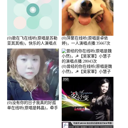
(0)歌在飞在线听(原唱是苏勒
(0)萍聚在线听(原唱是卓依
亚其其格)，快乐的人演唱点
婷)，一人演唱点播:35667次
播:36次
(0)曾经的你在线听(原唱是魏
小然)，☭【吴家軍】小慧子
的演唱点播:28043次
(0)没有你的日子我真的好孤
单在线听(原唱是韩晶)，牵手
人生（拒礼，花花支持互动
快乐）演唱点播:30445次