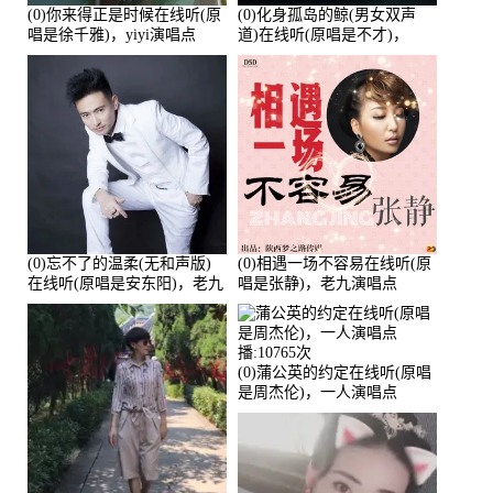
(0)你来得正是时候在线听(原
(0)化身孤岛的鲸(男女双声
唱是徐千雅)，yiyi演唱点
道)在线听(原唱是不才)，
播:21991次
HGBai演唱点播:19428次
(0)忘不了的温柔(无和声版)
(0)相遇一场不容易在线听(原
在线听(原唱是安东阳)，老九
唱是张静)，老九演唱点
演唱点播:17392次
播:11453次
(0)蒲公英的约定在线听(原唱
是周杰伦)，一人演唱点
播:10765次