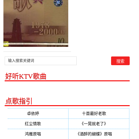
好听KTV歌曲
点歌指引
卓依婷
(350)
十首最好老歌
(300)
红尘情歌
(296)
《一晃就老了》
(253)
鸿雁原唱
(241)
《酒醉的蝴蝶》原唱
(220)