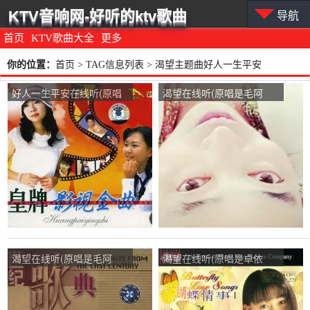
KTV音响网-好听的ktv歌曲
导航
首页
KTV歌曲大全
更多
你的位置：
首页
> TAG信息列表 > 渴望主题曲好人一生平安
好人一生平安在线听(原唱
渴望在线听(原唱是毛阿
是卓依婷)，心锁上了，钥
敏)，忽忘我演唱点播:67次
匙却丢了演唱点播:18次
渴望在线听(原唱是毛阿
渴望在线听(原唱是卓依
敏)，随缘演唱点播:10次
婷)，绿罗青演唱点播:43次