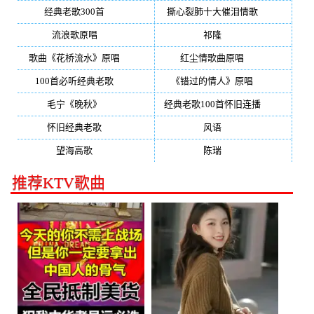
经典老歌300首
(203)
撕心裂肺十大催泪情歌
(195)
流浪歌原唱
(192)
祁隆
(188)
歌曲《花桥流水》原唱
(170)
红尘情歌曲原唱
(158)
100首必听经典老歌
(150)
《错过的情人》原唱
(142)
毛宁《晚秋》
(137)
经典老歌100首怀旧连播
(134)
怀旧经典老歌
(133)
风语
(132)
望海高歌
(131)
陈瑞
(128)
推荐KTV歌曲