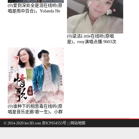
(0)爱到深处全是泪在线听(原
唱是雨中百合)，Yolanda He
演唱点播:11101次
(0)梁洁Little在线听(原唱
是)，rosy演唱点播:9603次
(0)谁种下的相思毒在线听(原
唱是音乐走廊/歌一生)，小群
演唱点播:8975次
© 2014-2020 ktv3D.com 京ICP654555号 |
|
网站地图