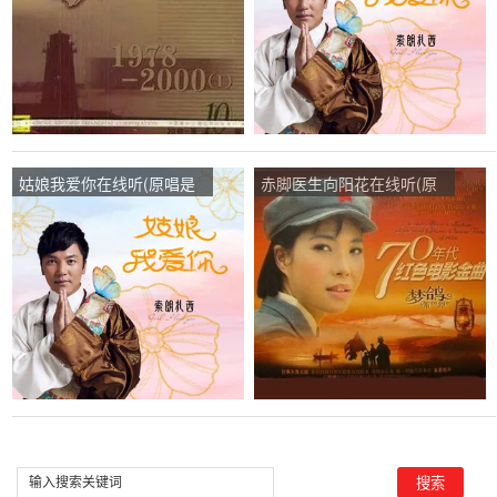
姑娘我爱你在线听(原唱是
赤脚医生向阳花在线听(原
索朗扎西)，美髯公演唱点
唱是梦鸽)，美髯公演唱点
播:62次
播:29次