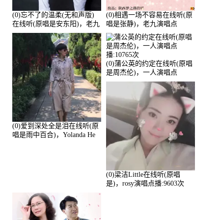
(0)忘不了的温柔(无和声版)
(0)相遇一场不容易在线听(原
在线听(原唱是安东阳)，老九
唱是张静)，老九演唱点
演唱点播:17392次
播:11453次
(0)蒲公英的约定在线听(原唱
是周杰伦)，一人演唱点
播:10765次
(0)爱到深处全是泪在线听(原
唱是雨中百合)，Yolanda He
演唱点播:11101次
(0)梁洁Little在线听(原唱
是)，rosy演唱点播:9603次