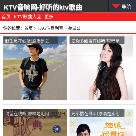
KTV音响网-好听的ktv歌曲
导航
首页
KTV歌曲大全
更多
你的位置：
首页
> TAG信息列表 > 美髯公
赶生灵在线听(原唱是云
爱你多甜蜜在线听(原唱是
飞)，美髯公演唱点播:267
红蔷薇)，美髯公演唱点
次
播:108次
渴望在线听(原唱是毛阿
兄弟情在线听(原唱是索朗
敏)，美髯公演唱点播:31次
扎西)，美髯公演唱点播:69
次