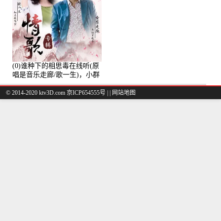
(0)谁种下的相思毒在线听(原
唱是音乐走廊/歌一生)，小群
演唱点播:8975次
© 2014-2020 ktv3D.com 京ICP654555号 |
|
网站地图