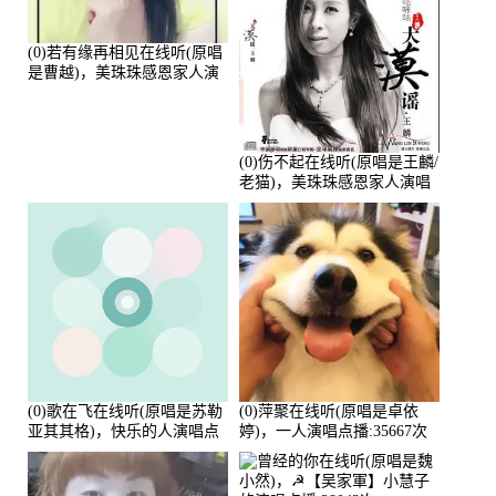
(0)若有缘再相见在线听(原唱
是曹越)，美珠珠感恩家人演
唱点播:88675次
(0)伤不起在线听(原唱是王麟/
老猫)，美珠珠感恩家人演唱
点播:80218次
(0)歌在飞在线听(原唱是苏勒
(0)萍聚在线听(原唱是卓依
亚其其格)，快乐的人演唱点
婷)，一人演唱点播:35667次
播:36次