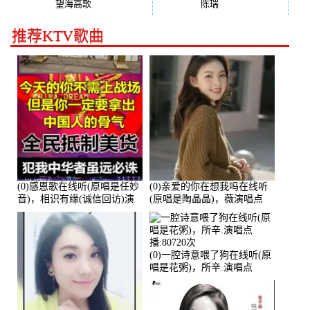
望海高歌
(131)
陈瑞
(128)
推荐KTV歌曲
(0)感恩歌在线听(原唱是任妙
(0)亲爱的你在想我吗在线听
音)，相识有缘(诚信回访)演
(原唱是陶晶晶)，薇演唱点
唱点播:161288次
播:159722次
(0)一腔诗意喂了狗在线听(原
唱是花粥)，所辛.演唱点
播:80720次