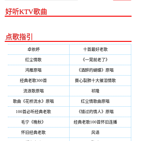
好听KTV歌曲
点歌指引
卓依婷
(350)
十首最好老歌
(300)
红尘情歌
(296)
《一晃就老了》
(253)
鸿雁原唱
(241)
《酒醉的蝴蝶》原唱
(220)
经典老歌300首
(203)
撕心裂肺十大催泪情歌
(195)
流浪歌原唱
(192)
祁隆
(188)
歌曲《花桥流水》原唱
(170)
红尘情歌曲原唱
(158)
100首必听经典老歌
(150)
《错过的情人》原唱
(142)
毛宁《晚秋》
(137)
经典老歌100首怀旧连播
(134)
怀旧经典老歌
(133)
风语
(132)