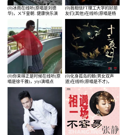
(0)冰雨在线听(原唱是刘德
(0)我相信FT理工大学的好朋
华)，ㄨ℉皇朝..健康快乐演
友们(其他)在线听(原唱是杨
唱点播:26643次
培安)，老乔演唱点播:23714
次
(0)你来得正是时候在线听(原
(0)化身孤岛的鲸(男女双声
唱是徐千雅)，yiyi演唱点
道)在线听(原唱是不才)，
播:21991次
HGBai演唱点播:19428次