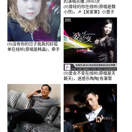
(0)曾经的你在线听(原唱是魏
小然)，☭【吴家軍】小慧子
的演唱点播:28043次
(0)没有你的日子我真的好孤
单在线听(原唱是韩晶)，牵手
人生（拒礼，花花支持互动
快乐）演唱点播:30445次
(0)爱永不变在线听(原唱是天
籁天)，迷惑乐陶陶[有事暂
离]演唱点播:27678次