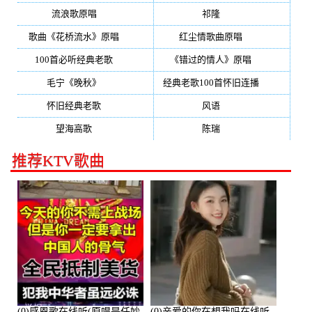
流浪歌原唱
(192)
祁隆
(188)
歌曲《花桥流水》原唱
(170)
红尘情歌曲原唱
(158)
100首必听经典老歌
(150)
《错过的情人》原唱
(142)
毛宁《晚秋》
(137)
经典老歌100首怀旧连播
(134)
怀旧经典老歌
(133)
风语
(132)
望海高歌
(131)
陈瑞
(128)
推荐KTV歌曲
(0)感恩歌在线听(原唱是任妙
(0)亲爱的你在想我吗在线听