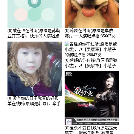
(0)歌在飞在线听(原唱是苏勒
(0)萍聚在线听(原唱是卓依
亚其其格)，快乐的人演唱点
婷)，一人演唱点播:35667次
播:36次
(0)曾经的你在线听(原唱是魏
小然)，☭【吴家軍】小慧子
的演唱点播:28043次
(0)没有你的日子我真的好孤
单在线听(原唱是韩晶)，牵手
人生（拒礼，花花支持互动
快乐）演唱点播:30445次
(0)爱永不变在线听(原唱是天
籁天)，迷惑乐陶陶[有事暂