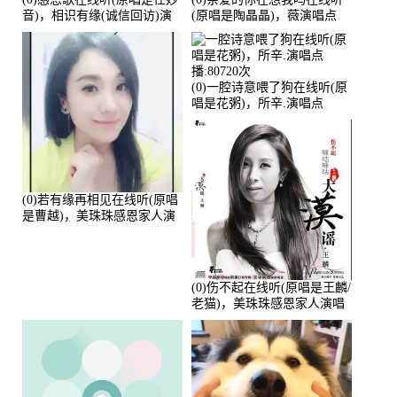
音)，相识有缘(诚信回访)演
(原唱是陶晶晶)，薇演唱点
唱点播:161288次
播:159722次
(0)一腔诗意喂了狗在线听(原
唱是花粥)，所辛.演唱点
播:80720次
(0)若有缘再相见在线听(原唱
是曹越)，美珠珠感恩家人演
唱点播:88675次
(0)伤不起在线听(原唱是王麟/
老猫)，美珠珠感恩家人演唱
点播:80218次