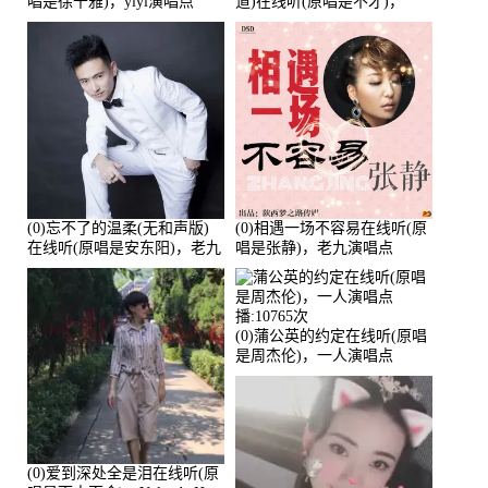
唱是徐千雅)，yiyi演唱点
道)在线听(原唱是不才)，
播:21991次
HGBai演唱点播:19428次
(0)忘不了的温柔(无和声版)
(0)相遇一场不容易在线听(原
在线听(原唱是安东阳)，老九
唱是张静)，老九演唱点
演唱点播:17392次
播:11453次
(0)蒲公英的约定在线听(原唱
是周杰伦)，一人演唱点
播:10765次
(0)爱到深处全是泪在线听(原