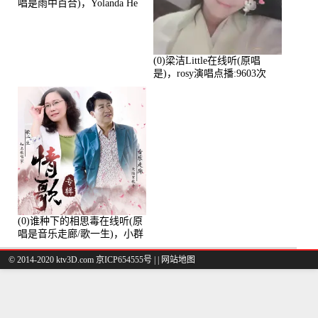
唱是雨中百合)，Yolanda He
演唱点播:11101次
(0)梁洁Little在线听(原唱
是)，rosy演唱点播:9603次
(0)谁种下的相思毒在线听(原
唱是音乐走廊/歌一生)，小群
演唱点播:8975次
© 2014-2020 ktv3D.com 京ICP654555号 |
|
网站地图