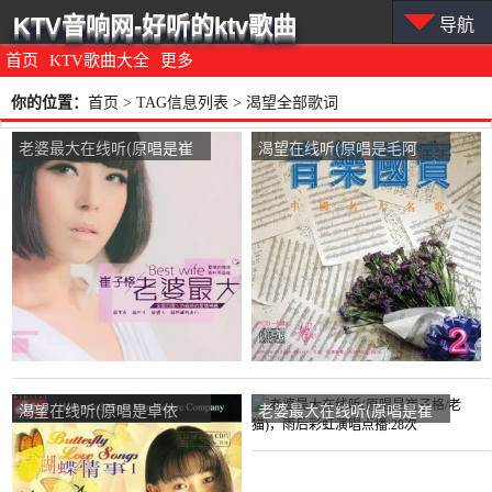
KTV音响网-好听的ktv歌曲
导航
首页
KTV歌曲大全
更多
你的位置：
首页
> TAG信息列表 > 渴望全部歌词
老婆最大在线听(原唱是崔
渴望在线听(原唱是毛阿
子格/老猫)，随意小芳族长
敏)，张zf演唱点播:86次
演唱点播:38次
渴望在线听(原唱是卓依
老婆最大在线听(原唱是崔
婷)，绿罗青演唱点播:43次
子格/老猫)，雨后彩虹演唱
点播:28次