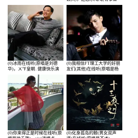
离]演唱点播:27678次
(0)冰雨在线听(原唱是刘德
(0)我相信FT理工大学的好朋
华)，ㄨ℉皇朝..健康快乐演
友们(其他)在线听(原唱是杨
唱点播:26643次
培安)，老乔演唱点播:23714
次
(0)你来得正是时候在线听(原
(0)化身孤岛的鲸(男女双声