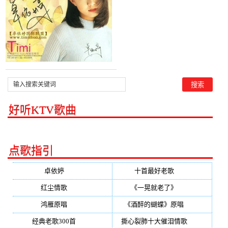
好听KTV歌曲
点歌指引
卓依婷
(350)
十首最好老歌
(300)
红尘情歌
(296)
《一晃就老了》
(253)
鸿雁原唱
(241)
《酒醉的蝴蝶》原唱
(220)
经典老歌300首
(203)
撕心裂肺十大催泪情歌
(195)