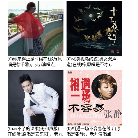
唱点播:26643次
培安)，老乔演唱点播:23714
次
(0)你来得正是时候在线听(原
(0)化身孤岛的鲸(男女双声
唱是徐千雅)，yiyi演唱点
道)在线听(原唱是不才)，
播:21991次
HGBai演唱点播:19428次
(0)忘不了的温柔(无和声版)
(0)相遇一场不容易在线听(原
在线听(原唱是安东阳)，老九
唱是张静)，老九演唱点