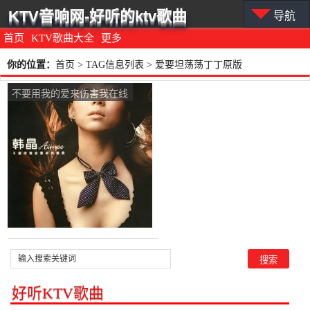
KTV音响网-好听的ktv歌曲
导航
首页
KTV歌曲大全
更多
你的位置：
首页
> TAG信息列表 > 爱要坦荡荡丁丁原版
不要用我的爱来伤害我在线
听(原唱是韩晶)，随心演唱
点播:30次
好听KTV歌曲