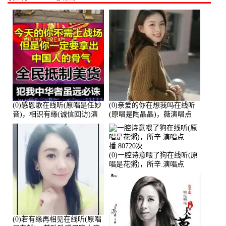
(0)感恩歌在线听(原唱是任妙
(0)亲爱的你在想我吗在线听
音)，相识有缘(诚信回访)演
(原唱是陶晶晶)，薇演唱点
唱点播:161288次
播:159722次
(0)一腔诗意喂了狗在线听(原
唱是花粥)，所辛.演唱点
播:80720次
(0)若有缘再相见在线听(原唱