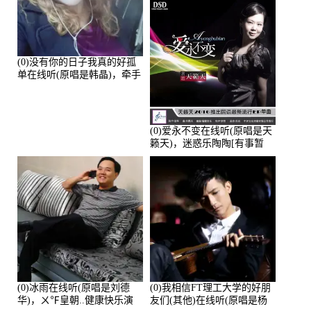
(0)没有你的日子我真的好孤
单在线听(原唱是韩晶)，牵手
人生（拒礼，花花支持互动
快乐）演唱点播:30445次
(0)爱永不变在线听(原唱是天
籁天)，迷惑乐陶陶[有事暂
离]演唱点播:27678次
(0)冰雨在线听(原唱是刘德
(0)我相信FT理工大学的好朋
华)，ㄨ℉皇朝..健康快乐演
友们(其他)在线听(原唱是杨