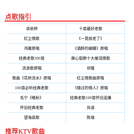
点歌指引
卓依婷
(350)
十首最好老歌
(300)
红尘情歌
(296)
《一晃就老了》
(253)
鸿雁原唱
(241)
《酒醉的蝴蝶》原唱
(220)
经典老歌300首
(203)
撕心裂肺十大催泪情歌
(195)
流浪歌原唱
(192)
祁隆
(188)
歌曲《花桥流水》原唱
(170)
红尘情歌曲原唱
(158)
100首必听经典老歌
(150)
《错过的情人》原唱
(142)
毛宁《晚秋》
(137)
经典老歌100首怀旧连播
(134)
怀旧经典老歌
(133)
风语
(132)
望海高歌
(131)
陈瑞
(128)
推荐KTV歌曲