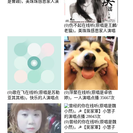
是曹越)，美珠珠感恩家人演
唱点播:88675次
(0)伤不起在线听(原唱是王麟/
老猫)，美珠珠感恩家人演唱
点播:80218次
(0)歌在飞在线听(原唱是苏勒
(0)萍聚在线听(原唱是卓依
亚其其格)，快乐的人演唱点
婷)，一人演唱点播:35667次
播:36次
(0)曾经的你在线听(原唱是魏
小然)，☭【吴家軍】小慧子
的演唱点播:28043次