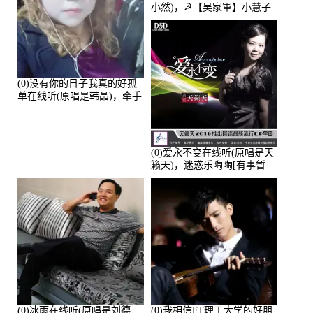
小然)，☭【吴家軍】小慧子
的演唱点播:28043次
(0)没有你的日子我真的好孤
单在线听(原唱是韩晶)，牵手
人生（拒礼，花花支持互动
快乐）演唱点播:30445次
(0)爱永不变在线听(原唱是天
籁天)，迷惑乐陶陶[有事暂
离]演唱点播:27678次
(0)冰雨在线听(原唱是刘德
(0)我相信FT理工大学的好朋