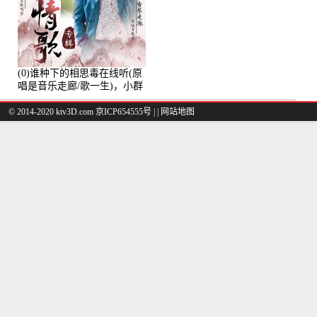
(0)谁种下的相思毒在线听(原
唱是音乐走廊/歌一生)，小群
演唱点播:8975次
© 2014-2020 ktv3D.com 京ICP654555号 |
|
网站地图