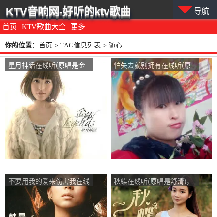
KTV音响网-好听的ktv歌曲
导航
首页
KTV歌曲大全
更多
你的位置：
首页
> TAG信息列表 > 随心
星月神话在线听(原唱是金
怕失去就别拥有在线听(原
莎)，随心演唱点播:29次
唱是孟杨)，随心演唱点
播:72次
不要用我的爱来伤害我在线
秋蝶在线听(原唱是舒清)，
听(原唱是韩晶)，随心演唱
随心演唱点播:60次
点播:30次