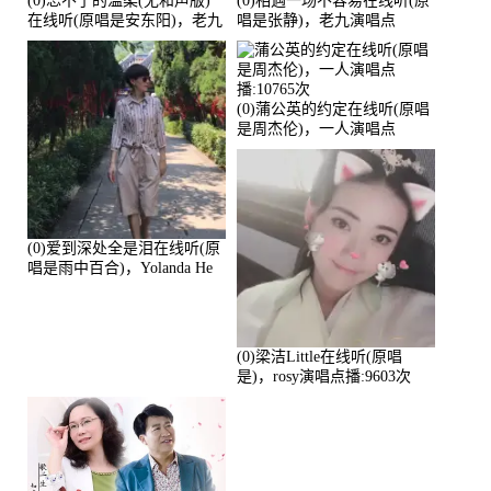
(0)忘不了的温柔(无和声版)
(0)相遇一场不容易在线听(原
在线听(原唱是安东阳)，老九
唱是张静)，老九演唱点
演唱点播:17392次
播:11453次
(0)蒲公英的约定在线听(原唱
是周杰伦)，一人演唱点
播:10765次
(0)爱到深处全是泪在线听(原
唱是雨中百合)，Yolanda He
演唱点播:11101次
(0)梁洁Little在线听(原唱
是)，rosy演唱点播:9603次