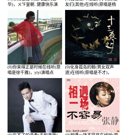
华)，ㄨ℉皇朝..健康快乐演
友们(其他)在线听(原唱是杨
唱点播:26643次
培安)，老乔演唱点播:23714
次
(0)你来得正是时候在线听(原
(0)化身孤岛的鲸(男女双声
唱是徐千雅)，yiyi演唱点
道)在线听(原唱是不才)，
播:21991次
HGBai演唱点播:19428次