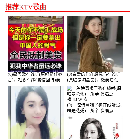
推荐KTV歌曲
(0)感恩歌在线听(原唱是任妙
(0)亲爱的你在想我吗在线听
音)，相识有缘(诚信回访)演
(原唱是陶晶晶)，薇演唱点
唱点播:161288次
播:159722次
(0)一腔诗意喂了狗在线听(原
唱是花粥)，所辛.演唱点
播:80720次