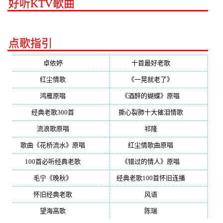
好听KTV歌曲
点歌指引
卓依婷
(350)
十首最好老歌
(300)
红尘情歌
(296)
《一晃就老了》
(253)
鸿雁原唱
(241)
《酒醉的蝴蝶》原唱
(220)
经典老歌300首
(203)
撕心裂肺十大催泪情歌
(195)
流浪歌原唱
(192)
祁隆
(188)
歌曲《花桥流水》原唱
(170)
红尘情歌曲原唱
(158)
100首必听经典老歌
(150)
《错过的情人》原唱
(142)
毛宁《晚秋》
(137)
经典老歌100首怀旧连播
(134)
怀旧经典老歌
(133)
风语
(132)
望海高歌
(131)
陈瑞
(128)