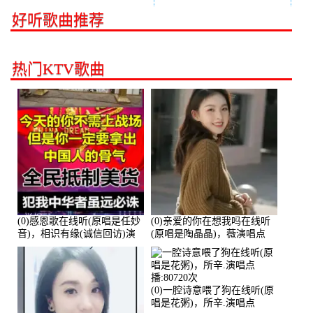
好听歌曲推荐
热门KTV歌曲
(0)感恩歌在线听(原唱是任妙
(0)亲爱的你在想我吗在线听
音)，相识有缘(诚信回访)演
(原唱是陶晶晶)，薇演唱点
唱点播:161288次
播:159722次
(0)一腔诗意喂了狗在线听(原
唱是花粥)，所辛.演唱点