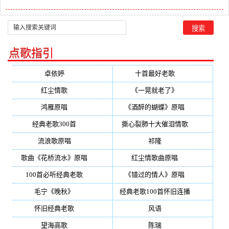
点歌指引
卓依婷
(350)
十首最好老歌
(300)
红尘情歌
(296)
《一晃就老了》
(253)
鸿雁原唱
(241)
《酒醉的蝴蝶》原唱
(220)
经典老歌300首
(203)
撕心裂肺十大催泪情歌
(195)
流浪歌原唱
(192)
祁隆
(188)
歌曲《花桥流水》原唱
(170)
红尘情歌曲原唱
(158)
100首必听经典老歌
(150)
《错过的情人》原唱
(142)
毛宁《晚秋》
(137)
经典老歌100首怀旧连播
(134)
怀旧经典老歌
(133)
风语
(132)
望海高歌
(131)
陈瑞
(128)