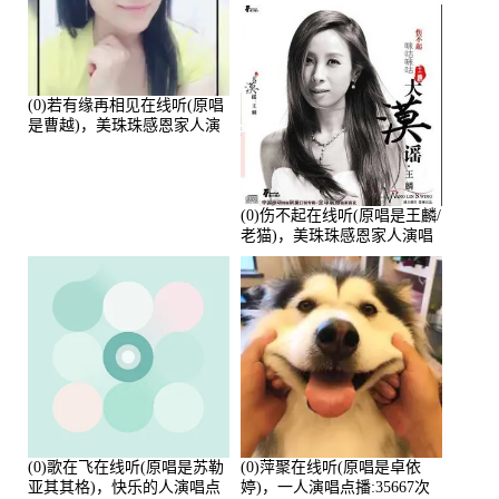
播:80720次
(0)若有缘再相见在线听(原唱
是曹越)，美珠珠感恩家人演
唱点播:88675次
(0)伤不起在线听(原唱是王麟/
老猫)，美珠珠感恩家人演唱
点播:80218次
(0)歌在飞在线听(原唱是苏勒
(0)萍聚在线听(原唱是卓依
亚其其格)，快乐的人演唱点
婷)，一人演唱点播:35667次