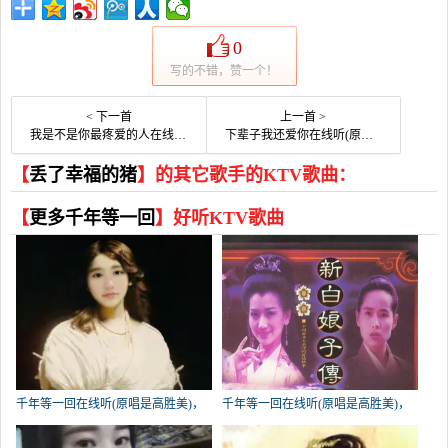
0
写的不错，赞一个！
< 下一首
上一首 >
我是不是你最疼爱的人在线听(原唱是潘越云)，丢了幸福的猪演唱点播:44次
下辈子我还爱你在线听(原唱是人生感悟)，江西赣州演唱点播:211次
【
丢了幸福的猪
】的其它歌手的KTV歌曲：
【
更多千年等一回
】好听KTV歌曲
千年等一回在线听(原唱是高胜美)，
千年等一回在线听(原唱是高胜美)，
陈晨演唱点播:487次
开快乐每一天演唱点播:233次