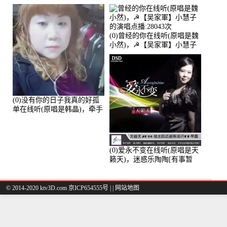
播:36次
(0)曾经的你在线听(原唱是魏
小然)，☭【吴家軍】小慧子
的演唱点播:28043次
(0)没有你的日子我真的好孤
单在线听(原唱是韩晶)，牵手
人生（拒礼，花花支持互动
快乐）演唱点播:30445次
(0)爱永不变在线听(原唱是天
籁天)，迷惑乐陶陶[有事暂
离]演唱点播:27678次
© 2014-2020 ktv3D.com 京ICP654555号 |
|
网站地图