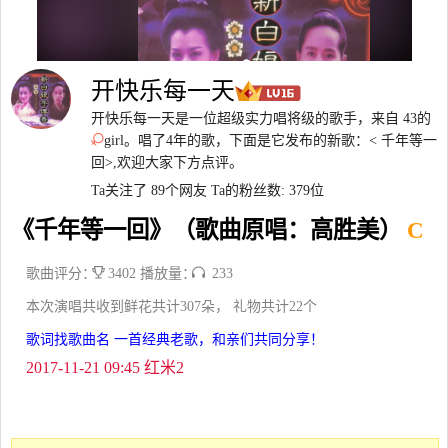
开快乐每一天
开快乐每一天是一位超级实力唱将级的歌手，来自 43的
girl。唱了4年的歌，下面是它发布的新歌：< 千年等一
回>,欢迎大家下方点评。
Ta关注了 89个网友
Ta的粉丝数: 379位
《千年等一回》（歌曲原唱：高胜美）
C
歌曲评分：
3402 播放量：
233
本次演唱共收到鲜花共计307朵， 礼物共计22个
歌词找歌曲名 一首经典老歌，和亲们共同分享！
2017-11-21 09:45 红米2