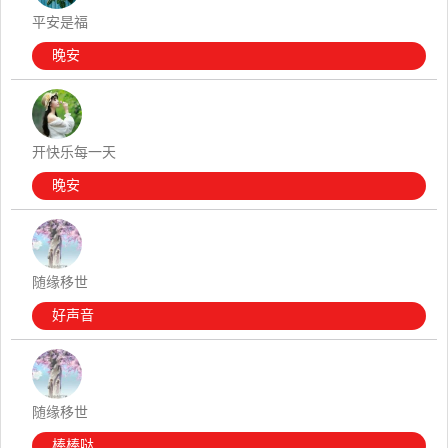
平安是福
晚安
开快乐每一天
晚安
随缘移世
好声音
随缘移世
棒棒哒