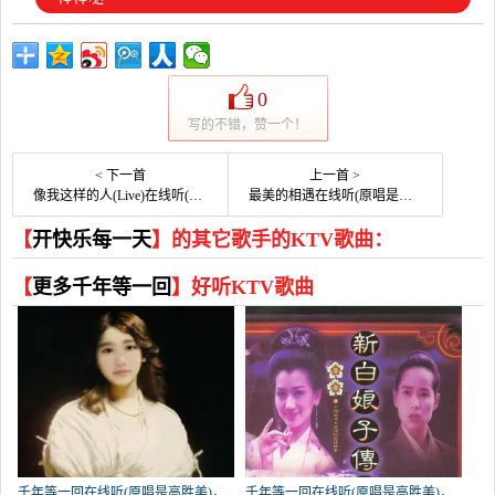
0
写的不错，赞一个！
< 下一首
上一首 >
像我这样的人(Live)在线听(原唱是毛不易)，依̶演唱点播:55次
最美的相遇在线听(原唱是李志洲)，追风骏马演唱点播:124次
【
开快乐每一天
】的其它歌手的KTV歌曲：
【
更多千年等一回
】好听KTV歌曲
千年等一回在线听(原唱是高胜美)，
千年等一回在线听(原唱是高胜美)，