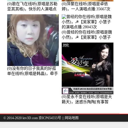
(0)歌在飞在线听(原唱是苏勒
(0)萍聚在线听(原唱是卓依
亚其其格)，快乐的人演唱点
婷)，一人演唱点播:35667次
播:36次
(0)曾经的你在线听(原唱是魏
小然)，☭【吴家軍】小慧子
的演唱点播:28043次
(0)没有你的日子我真的好孤
单在线听(原唱是韩晶)，牵手
人生（拒礼，花花支持互动
快乐）演唱点播:30445次
(0)爱永不变在线听(原唱是天
籁天)，迷惑乐陶陶[有事暂
离]演唱点播:27678次
© 2014-2020 ktv3D.com 京ICP654555号 |
|
网站地图