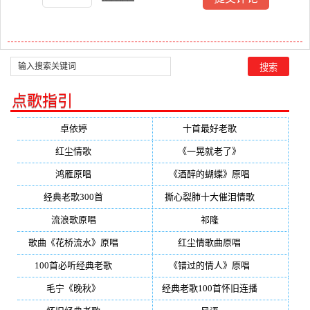
点歌指引
卓依婷
(350)
十首最好老歌
(300)
红尘情歌
(296)
《一晃就老了》
(253)
鸿雁原唱
(241)
《酒醉的蝴蝶》原唱
(220)
经典老歌300首
(203)
撕心裂肺十大催泪情歌
(195)
流浪歌原唱
(192)
祁隆
(188)
歌曲《花桥流水》原唱
(170)
红尘情歌曲原唱
(158)
100首必听经典老歌
(150)
《错过的情人》原唱
(142)
毛宁《晚秋》
(137)
经典老歌100首怀旧连播
(134)