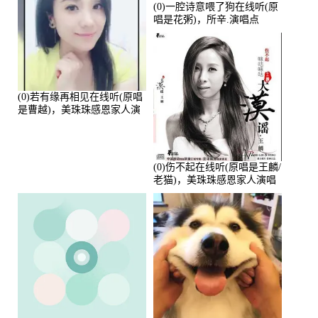
(0)一腔诗意喂了狗在线听(原
唱是花粥)，所辛.演唱点
播:80720次
(0)若有缘再相见在线听(原唱
是曹越)，美珠珠感恩家人演
唱点播:88675次
(0)伤不起在线听(原唱是王麟/
老猫)，美珠珠感恩家人演唱
点播:80218次