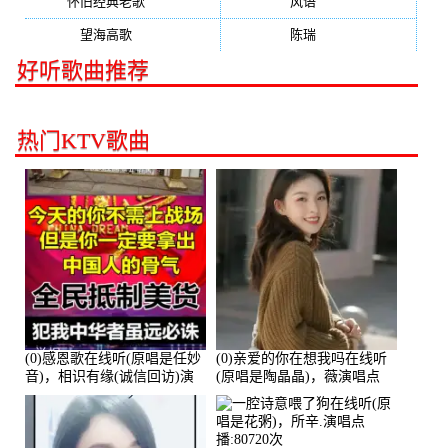
怀旧经典老歌
(133)
风语
(132)
望海高歌
(131)
陈瑞
(128)
好听歌曲推荐
热门KTV歌曲
(0)感恩歌在线听(原唱是任妙
(0)亲爱的你在想我吗在线听
音)，相识有缘(诚信回访)演
(原唱是陶晶晶)，薇演唱点
唱点播:161288次
播:159722次