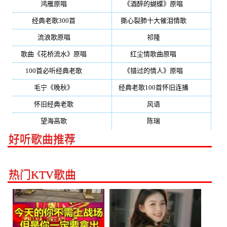
鸿雁原唱
(241)
《酒醉的蝴蝶》原唱
(220)
经典老歌300首
(203)
撕心裂肺十大催泪情歌
(195)
流浪歌原唱
(192)
祁隆
(188)
歌曲《花桥流水》原唱
(170)
红尘情歌曲原唱
(158)
100首必听经典老歌
(150)
《错过的情人》原唱
(142)
毛宁《晚秋》
(137)
经典老歌100首怀旧连播
(134)
怀旧经典老歌
(133)
风语
(132)
望海高歌
(131)
陈瑞
(128)
好听歌曲推荐
热门KTV歌曲