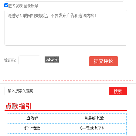
匿名发表
登录账号
验证码：
点歌指引
卓依婷
(350)
十首最好老歌
(300)
红尘情歌
(296)
《一晃就老了》
(253)