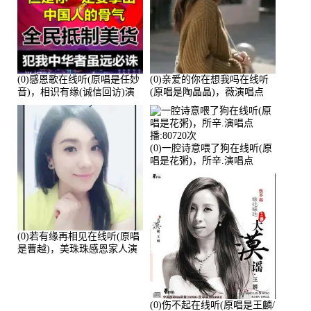
(0)感恩歌在线听(原唱是任妙
(0)亲爱的你在想我吗在线听
音)，相识有缘(诚信回访)演
(原唱是陶晶晶)，薇演唱点
唱点播:161288次
播:159722次
(0)一腔诗意喂了狗在线听(原
唱是花粥)，所辛.演唱点
播:80720次
(0)若有缘再相见在线听(原唱
是曹越)，美珠珠感恩家人演
唱点播:88675次
(0)伤不起在线听(原唱是王麟/