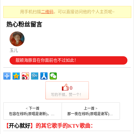
用手机扫描
二维码
，可以直接访问他的个人主页呢~
热心粉丝留言
玉儿
靓颖海豚音在你面前也不过如此！
0
写的不错，赞一个！
< 下一首
上一首 >
包容在线听(原唱是谢新)，开心快乐演唱点播:25次
那一夜在线听(原唱是谢军)，开心就好演唱点播:24次
【
开心就好
】的其它歌手的KTV歌曲：