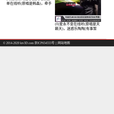
单在线听(原唱是韩晶)，牵手
人生（拒礼，花花支持互动
快乐）演唱点播:30445次
(0)爱永不变在线听(原唱是天
籁天)，迷惑乐陶陶[有事暂
离]演唱点播:27678次
© 2014-2020 ktv3D.com 京ICP654555号 |
|
网站地图