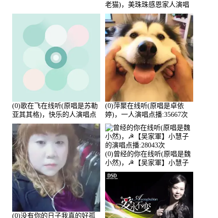
老猫)，美珠珠感恩家人演唱
点播:80218次
(0)歌在飞在线听(原唱是苏勒
(0)萍聚在线听(原唱是卓依
亚其其格)，快乐的人演唱点
婷)，一人演唱点播:35667次
播:36次
(0)曾经的你在线听(原唱是魏
小然)，☭【吴家軍】小慧子
的演唱点播:28043次
(0)没有你的日子我真的好孤