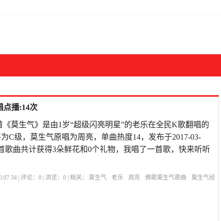
点播:14次
首《莫生气》是由1岁“超级闪亮明星”的老乐在全民K歌翻唱的
评为C级，莫生气原唱为周亮，单曲热度14，发布于2017-03-
Y927,本首歌曲共计获得3朵鲜花和0个礼物，我唱了一首歌，快来听听
:07:34 | 评论：
0
| 浏览：
0
| 相关：
莫生气
老乐
周亮
佛歌莫生气歌曲
莫生气经
莫生气
别生气诗歌基督教歌
人生在世莫生气歌词
越剧莫生气
人生在世莫生气歌