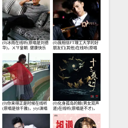
(0)冰雨在线听(原唱是刘德
(0)我相信FT理工大学的好
华)，ㄨ℉皇朝..健康快乐
朋友们(其他)在线听(原唱
演唱点播:26643次
是杨培安)，老乔演唱点
播:23714次
(0)你来得正是时候在线听
(0)化身孤岛的鲸(男女双声
(原唱是徐千雅)，yiyi演唱
道)在线听(原唱是不才)，
点播:21991次
HGBai演唱点播:19428次