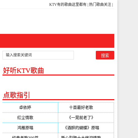
KTV有的歌曲这里都有
|
热门歌曲关注
|
好听KTV歌曲
点歌指引
卓依婷
(350)
十首最好老歌
(300)
红尘情歌
(296)
《一晃就老了》
(253)
鸿雁原唱
(241)
《酒醉的蝴蝶》原唱
(220)
经典老歌300首
(203)
撕心裂肺十大催泪情歌
(195)