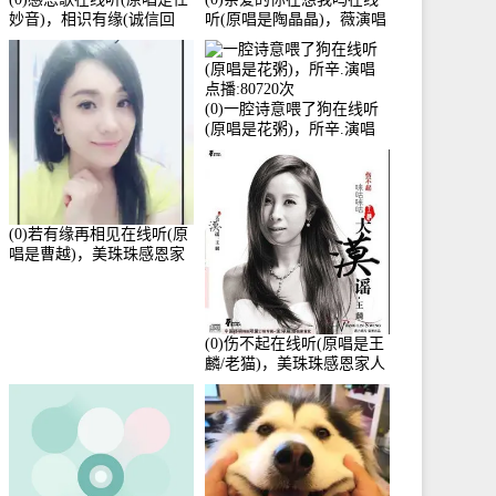
妙音)，相识有缘(诚信回
听(原唱是陶晶晶)，薇演唱
访)演唱点播:161288次
点播:159722次
(0)一腔诗意喂了狗在线听
(原唱是花粥)，所辛.演唱
点播:80720次
(0)若有缘再相见在线听(原
唱是曹越)，美珠珠感恩家
人演唱点播:88675次
(0)伤不起在线听(原唱是王
麟/老猫)，美珠珠感恩家人
演唱点播:80218次