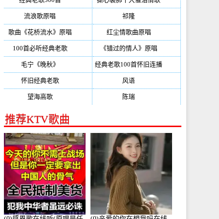
流浪歌原唱
(192)
祁隆
(188)
歌曲《花桥流水》原唱
(170)
红尘情歌曲原唱
(158)
100首必听经典老歌
(150)
《错过的情人》原唱
(142)
毛宁《晚秋》
(137)
经典老歌100首怀旧连播
(134)
怀旧经典老歌
(133)
风语
(132)
望海高歌
(131)
陈瑞
(128)
推荐KTV歌曲
(0)感恩歌在线听(原唱是任
(0)亲爱的你在想我吗在线