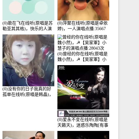
(0)歌在飞在线听(原唱是苏
(0)萍聚在线听(原唱是卓依
勒亚其其格)，快乐的人演
婷)，一人演唱点播:35667
唱点播:36次
次
(0)曾经的你在线听(原唱是
魏小然)，☭【吴家軍】小
慧子的演唱点播:28043次
(0)没有你的日子我真的好
孤单在线听(原唱是韩晶)，
牵手人生（拒礼，花花支
持互动快乐）演唱点
播:30445次
(0)爱永不变在线听(原唱是
天籁天)，迷惑乐陶陶[有事
暂离]演唱点播:27678次