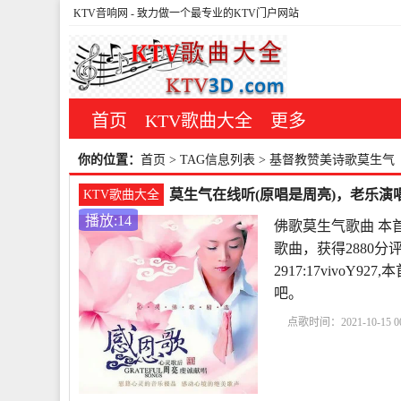
KTV音响网
- 致力做一个最专业的KTV门户网站
首页
KTV歌曲大全
更多
你的位置：
首页
> TAG信息列表 > 基督教赞美诗歌莫生气
莫生气在线听(原唱是周亮)，老乐演唱
KTV歌曲大全
播放:14
佛歌莫生气歌曲 本
歌曲，获得2880分
2917:17vivo
吧。
点歌时间：2021-10-15 00
典版
基督教赞美诗歌
曲
莫生气可爱图片