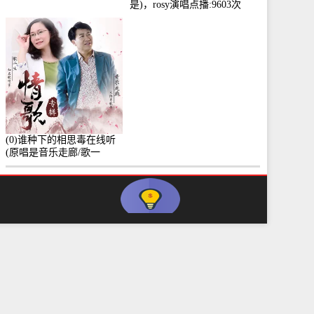
是)，rosy演唱点播:9603次
(0)谁种下的相思毒在线听
(原唱是音乐走廊/歌一
生)，小群演唱点播:8975次