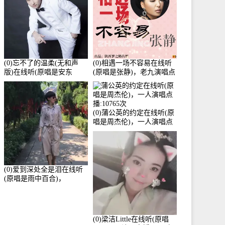
(0)忘不了的温柔(无和声
(0)相遇一场不容易在线听
版)在线听(原唱是安东
(原唱是张静)，老九演唱点
阳)，老九演唱点播:17392
播:11453次
次
(0)蒲公英的约定在线听(原
唱是周杰伦)，一人演唱点
播:10765次
(0)爱到深处全是泪在线听
(原唱是雨中百合)，
Yolanda He演唱点播:11101
次
(0)梁洁Little在线听(原唱