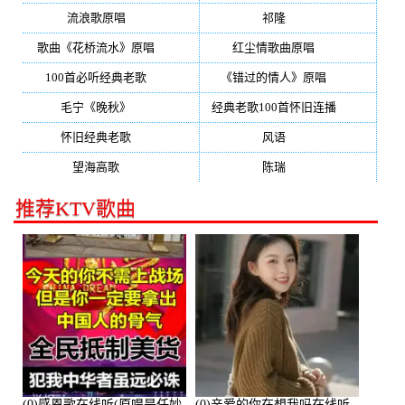
流浪歌原唱
(192)
祁隆
(188)
歌曲《花桥流水》原唱
(170)
红尘情歌曲原唱
(158)
100首必听经典老歌
(150)
《错过的情人》原唱
(142)
毛宁《晚秋》
(137)
经典老歌100首怀旧连播
(134)
怀旧经典老歌
(133)
风语
(132)
望海高歌
(131)
陈瑞
(128)
推荐KTV歌曲
(0)感恩歌在线听(原唱是任妙
(0)亲爱的你在想我吗在线听