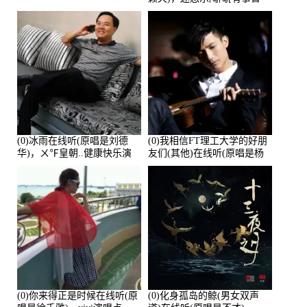
离]演唱点播:27678次
(0)冰雨在线听(原唱是刘德
(0)我相信FT理工大学的好朋
华)，ㄨ℉皇朝..健康快乐演
友们(其他)在线听(原唱是杨
唱点播:26643次
培安)，老乔演唱点播:23714
次
(0)你来得正是时候在线听(原
(0)化身孤岛的鲸(男女双声