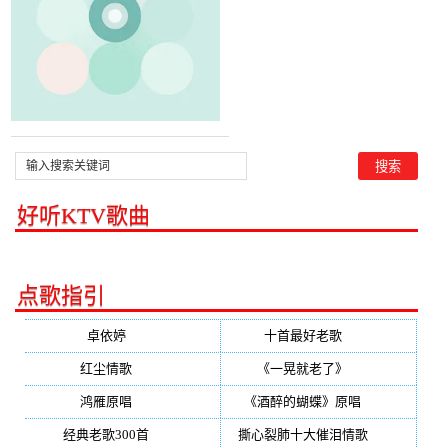
好听KTV歌曲
点歌指引
卓依婷
(350)
十首最好老歌
(300)
红尘情歌
(296)
《一晃就老了》
(253)
鸿雁原唱
(241)
《酒醉的蝴蝶》原唱
(220)
经典老歌300首
(203)
撕心裂肺十大催泪情歌
(195)