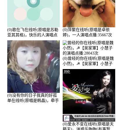
(0)歌在飞在线听(原唱是苏勒
(0)萍聚在线听(原唱是卓依
亚其其格)，快乐的人演唱点
婷)，一人演唱点播:35667次
播:36次
(0)曾经的你在线听(原唱是魏
小然)，☭【吴家軍】小慧子
的演唱点播:28043次
(0)没有你的日子我真的好孤
单在线听(原唱是韩晶)，牵手
人生（拒礼，花花支持互动
快乐）演唱点播:30445次
(0)爱永不变在线听(原唱是天
籁天)，迷惑乐陶陶[有事暂