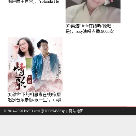
唱是雨中百合)，Yolanda He
演唱点播:11101次
(0)梁洁Little在线听(原唱
是)，rosy演唱点播:9603次
(0)谁种下的相思毒在线听(原
唱是音乐走廊/歌一生)，小群
演唱点播:8975次
© 2014-2020 ktv3D.com 京ICP654555号 |
|
网站地图