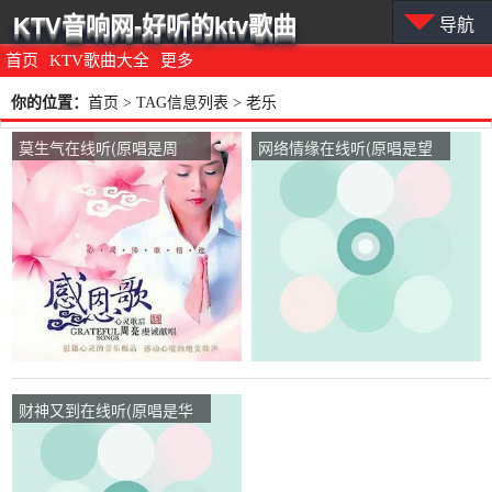
KTV音响网-好听的ktv歌曲
导航
首页
KTV歌曲大全
更多
你的位置：
首页
> TAG信息列表 > 老乐
莫生气在线听(原唱是周
网络情缘在线听(原唱是望
亮)，老乐演唱点播:14次
海高歌)，老乐演唱点播:10
次
财神又到在线听(原唱是华
语群星)，老乐演唱点播:21
次