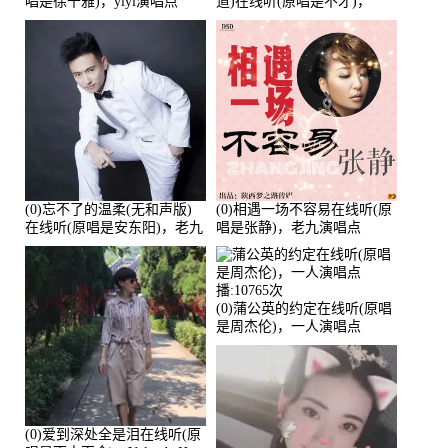
唱是徐千雅)，yiyi演唱点
道)在线听(原唱是不才)，
播:21991次
HGBai演唱点播:19428次
(0)忘不了的温柔(无和声版)
(0)相遇一场不容易在线听(原
在线听(原唱是安东阳)，老九
唱是张静)，老九演唱点
演唱点播:17392次
播:11453次
(0)蒲公英的约定在线听(原唱
是周杰伦)，一人演唱点
播:10765次
(0)爱到深处全是泪在线听(原