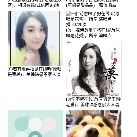
音)，相识有缘(诚信回访)演
(原唱是陶晶晶)，薇演唱点
唱点播:161288次
播:159722次
(0)一腔诗意喂了狗在线听(原
唱是花粥)，所辛.演唱点
播:80720次
(0)若有缘再相见在线听(原唱
是曹越)，美珠珠感恩家人演
唱点播:88675次
(0)伤不起在线听(原唱是王麟/
老猫)，美珠珠感恩家人演唱
点播:80218次